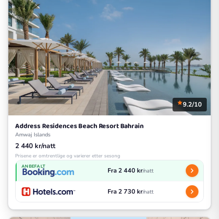
9.2/10
Address Residences Beach Resort Bahrain
Amwaj Islands
2 440 kr/natt
Prisene er omtrentlige og varierer etter sesong
ANBEFALT
Fra 2 440 kr
/natt
Fra 2 730 kr
/natt