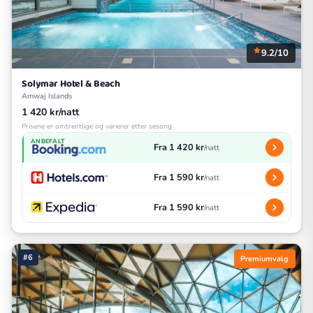
9.2/10
Solymar Hotel & Beach
Amwaj Islands
1 420 kr/natt
Prisene er omtrentlige og varierer etter sesong
ANBEFALT
Fra 1 420 kr
/natt
Fra 1 590 kr
/natt
Fra 1 590 kr
/natt
#6
Premiumvalg