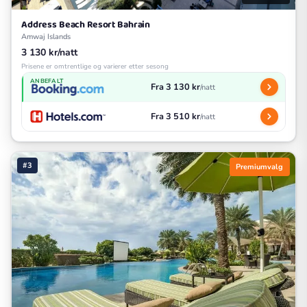
Address Beach Resort Bahrain
Amwaj Islands
3 130 kr/natt
Prisene er omtrentlige og varierer etter sesong
ANBEFALT
Fra 3 130 kr
/natt
Fra 3 510 kr
/natt
#3
Premiumvalg