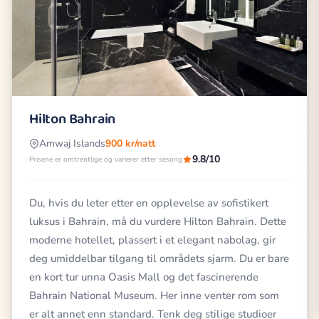
Hilton Bahrain
Amwaj Islands
900 kr/natt
9.8/10
Prisene er omtrentlige og varierer etter sesong
Du, hvis du leter etter en opplevelse av sofistikert
luksus i Bahrain, må du vurdere Hilton Bahrain. Dette
moderne hotellet, plassert i et elegant nabolag, gir
deg umiddelbar tilgang til områdets sjarm. Du er bare
en kort tur unna Oasis Mall og det fascinerende
Bahrain National Museum. Her inne venter rom som
er alt annet enn standard. Tenk deg stilige studioer