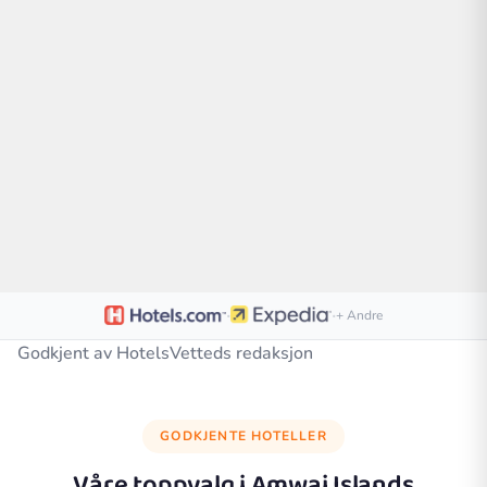
·
·
+ Andre
Godkjent av HotelsVetteds redaksjon
GODKJENTE HOTELLER
Våre toppvalg i
Amwaj Islands