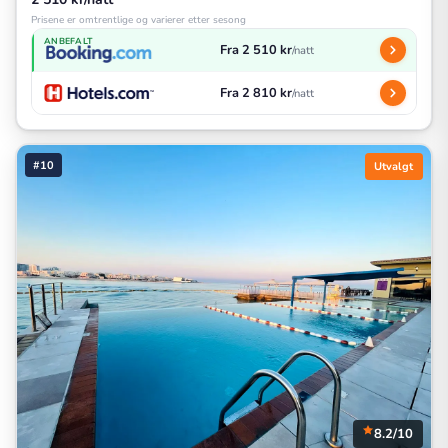
Prisene er omtrentlige og varierer etter sesong
ANBEFALT
Fra 2 510 kr
/natt
Fra 2 810 kr
/natt
#10
Utvalgt
8.2/10