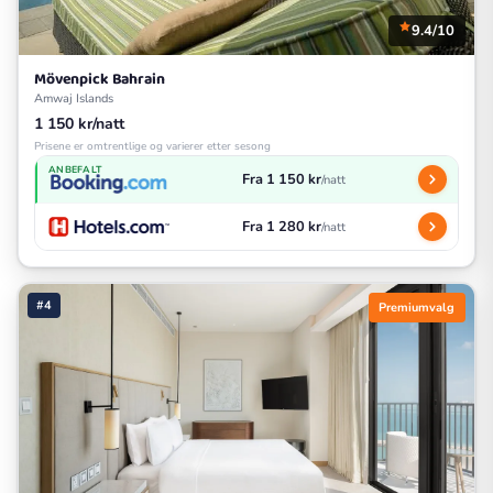
9.4/10
Mövenpick Bahrain
Amwaj Islands
1 150 kr/natt
Prisene er omtrentlige og varierer etter sesong
ANBEFALT
Fra 1 150 kr
/natt
Fra 1 280 kr
/natt
#4
Premiumvalg