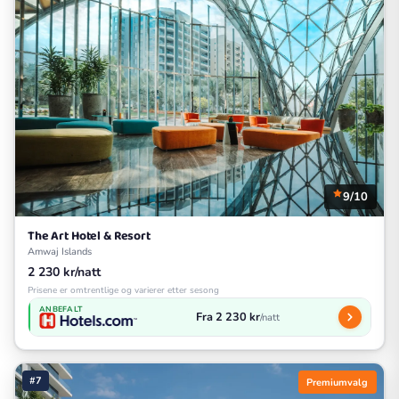
9/10
The Art Hotel & Resort
Amwaj Islands
2 230 kr/natt
Prisene er omtrentlige og varierer etter sesong
ANBEFALT
Fra 2 230 kr
/natt
#7
Premiumvalg