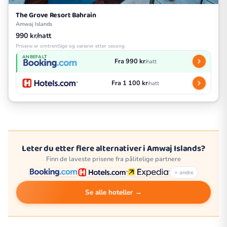
The Grove Resort Bahrain
Amwaj Islands
990 kr/natt
Prisene er omtrentlige og varierer etter sesong
ANBEFALT
Fra 990 kr
/natt
Fra 1 100 kr
/natt
Leter du etter flere alternativer i Amwaj Islands?
Finn de laveste prisene fra pålitelige partnere
+ andre
Se alle hoteller →