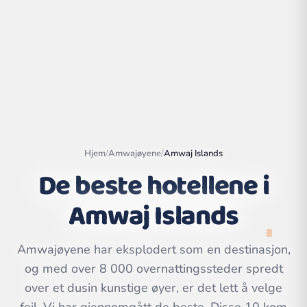
Hjem
/
Amwajøyene
/
Amwaj Islands
De beste hotellene i
Amwaj Islands
Leaflet
|
©
OpenStreetMap
contributors | ©
CARTO
Amwajøyene har eksplodert som en destinasjon,
og med over 8 000 overnattingssteder spredt
over et dusin kunstige øyer, er det lett å velge