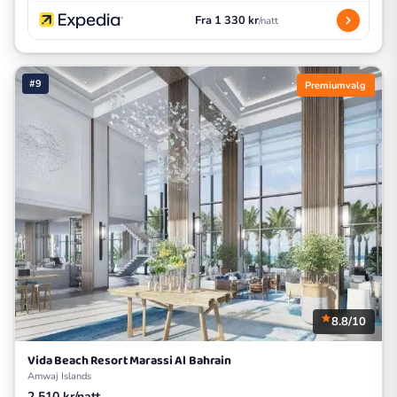
Fra 1 330 kr
/natt
#9
Premiumvalg
8.8/10
Vida Beach Resort Marassi Al Bahrain
Amwaj Islands
2 510 kr/natt