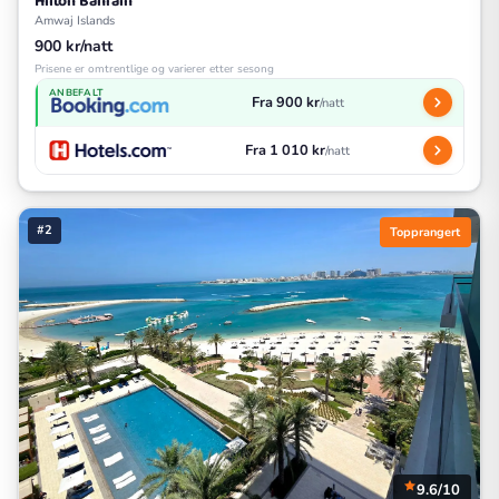
Hilton Bahrain
Amwaj Islands
900 kr/natt
Prisene er omtrentlige og varierer etter sesong
ANBEFALT
Fra 900 kr
/natt
Fra 1 010 kr
/natt
#2
Topprangert
9.6/10