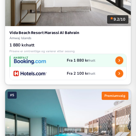
9.2/10
Vida Beach Resort Marassi Al Bahrain
Amwaj Islands
1 880 kr/natt
Prisene er omtrentlige og varierer etter sesong
ANBEFALT
Fra 1 880 kr
/natt
Fra 2 100 kr
/natt
#5
Premiumvalg