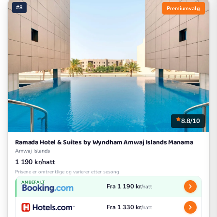
#8
Premiumvalg
8.8/10
Ramada Hotel & Suites by Wyndham Amwaj Islands Manama
Amwaj Islands
1 190 kr/natt
Prisene er omtrentlige og varierer etter sesong
ANBEFALT
Fra 1 190 kr
/natt
Fra 1 330 kr
/natt