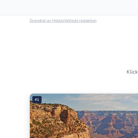
Granskat av HotelsVetteds redaktion
Klick
#1