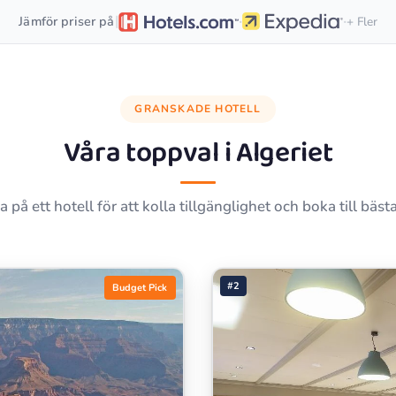
·
·
|
Jämför priser på
+ Fler
GRANSKADE HOTELL
Våra toppval i
Algeriet
a på ett hotell för att kolla tillgänglighet och boka till bästa
#2
Budget Pick