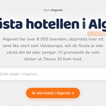
Hem
/
Algeriet
sta hotellen i
Al
Algeriet har över 8 000 boenden, utspridda över ett
Leaflet
|
©
land lika stort som Västeuropa, och de flesta är inte
OpenStreetMap
contributors | ©
värda din tid eller pengar. Vi granskade de som
CARTO
sticker ut. Dessa 10 kom med.
Se alla hotell i Algeriet →