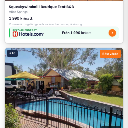
Squeakywindmill Boutique Tent B&B
Alice Springs
1 990 kr/natt
Priserna är ungefärliga och varierar beroende på säsong
REKOMMENDERAT
Från 1 990 kr
/natt
#10
Bäst värde