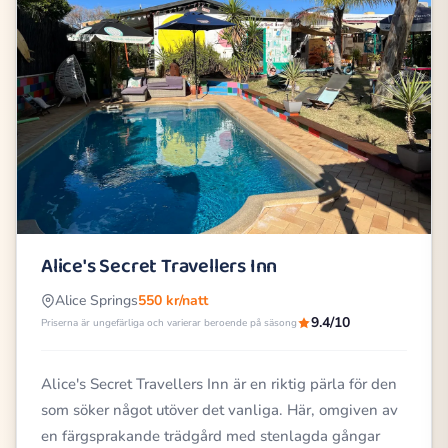
Alice's Secret Travellers Inn
Alice Springs
550 kr/natt
9.4/10
Priserna är ungefärliga och varierar beroende på säsong
Alice's Secret Travellers Inn är en riktig pärla för den
som söker något utöver det vanliga. Här, omgiven av
en färgsprakande trädgård med stenlagda gångar