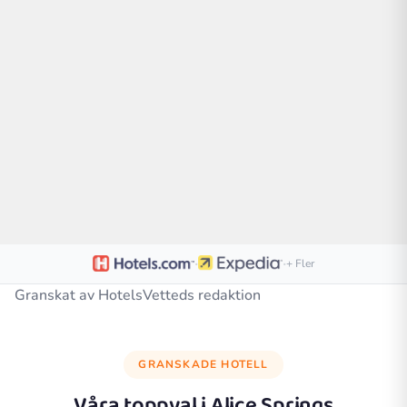
·
·
+ Fler
Granskat av HotelsVetteds redaktion
GRANSKADE HOTELL
Våra toppval i
Alice Springs