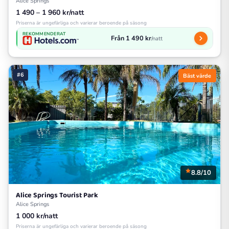
Alice Springs
1 490 – 1 960 kr/natt
Priserna är ungefärliga och varierar beroende på säsong
REKOMMENDERAT
Från 1 490 kr
/natt
#6
Bäst värde
8.8/10
Alice Springs Tourist Park
Alice Springs
1 000 kr/natt
Priserna är ungefärliga och varierar beroende på säsong