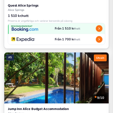
Quest Alice Springs
Alice Springs
1 510 kr/natt
Priserna är ungefärliga och varierar beroende på säsong
REKOMMENDERAT
Från 1 510 kr
/natt
Från 1 700 kr
/natt
#5
Utvalt
9/10
Jump Inn Alice Budget Accommodation