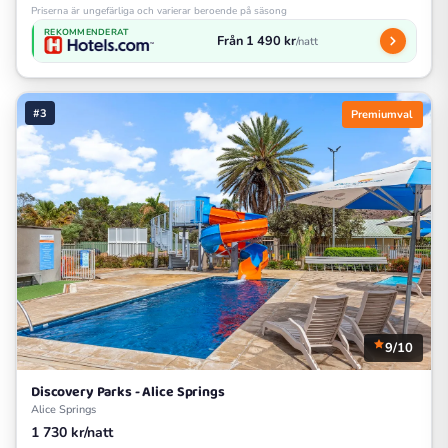
Priserna är ungefärliga och varierar beroende på säsong
REKOMMENDERAT
Från 1 490 kr
/natt
#3
Premiumval
9/10
Discovery Parks - Alice Springs
Alice Springs
1 730 kr/natt