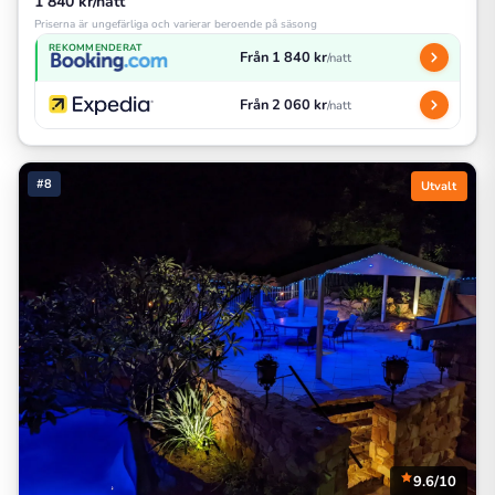
1 840 kr/natt
Priserna är ungefärliga och varierar beroende på säsong
REKOMMENDERAT
Från 1 840 kr
/natt
Från 2 060 kr
/natt
#8
Utvalt
9.6/10