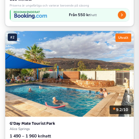
Priserna är ungefärliga och varierar beroende på säsong
REKOMMENDERAT
Från 550 kr
/natt
#2
Utvalt
9.2/10
G'Day Mate Tourist Park
Alice Springs
1 490 – 1 960 kr/natt