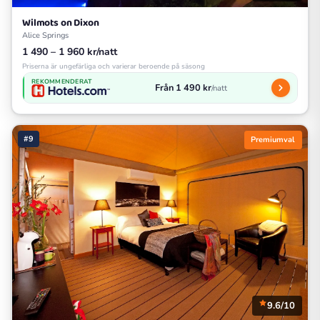
Wilmots on Dixon
Alice Springs
1 490 – 1 960 kr/natt
Priserna är ungefärliga och varierar beroende på säsong
REKOMMENDERAT
Från 1 490 kr
/natt
#9
Premiumval
9.6/10