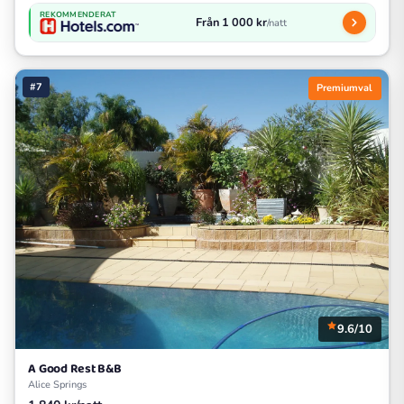
REKOMMENDERAT
Från 1 000 kr
/natt
#7
Premiumval
9.6/10
A Good Rest B&B
Alice Springs