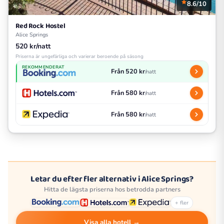
8.6/10
Red Rock Hostel
Alice Springs
520 kr/natt
Priserna är ungefärliga och varierar beroende på säsong
REKOMMENDERAT
Från 520 kr
/natt
Från 580 kr
/natt
Från 580 kr
/natt
Letar du efter fler alternativ i Alice Springs?
Hitta de lägsta priserna hos betrodda partners
+ fler
Visa alla hotell →