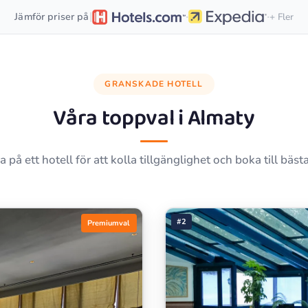
·
·
|
Jämför priser på
+ Fler
GRANSKADE HOTELL
Våra toppval i
Almaty
a på ett hotell för att kolla tillgänglighet och boka till bästa
#2
Premiumval