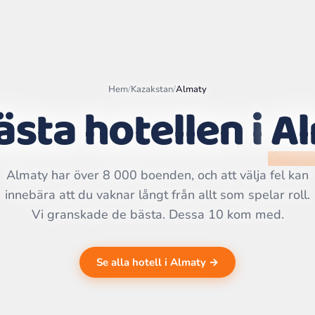
Hem
/
Kazakstan
/
Almaty
ästa hotellen i
A
Leaflet
|
©
OpenStreetMap
contributors | ©
CARTO
Almaty har över 8 000 boenden, och att välja fel kan
innebära att du vaknar långt från allt som spelar roll.
Vi granskade de bästa. Dessa 10 kom med.
Se alla hotell i Almaty →