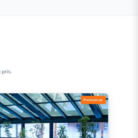
 pris.
Premiumval