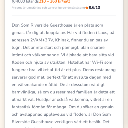
4000 Islands
210 – 260 kr/natt
9.6/10
Priserna är ungefärliga och varierar beroende på säsong
Don Som Riverside Guesthouse är en plats som
genast får dig att koppla av. Här vid floden i Laos, på
adressen 2VXM+3RV, Khinak, finner du en oas av
lugn. Det är inte stort och pampigt, utan snarare
intimt och välkomnande. Vi älskade att bara sitta vid
floden och njuta av utsikten. Hotellet har Wi-Fi som
fungerar bra, vilket alltid är ett plus. Deras restaurang
serverar god mat, perfekt för att avsluta dagen med
en välsmakande måltid. De är dessutom väldigt
barnvänliga, så om du reser med familjen är detta ett
utmärkt val. Husdjur är också välkomna, vilket är en
fantastisk förmån för många. Om du söker en genuin
och avslappnad upplevelse vid floden, är Don Som
Riverside Guesthouse verkligen värt ett besök. Det