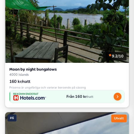
9.2/10
Moon by night bungalows
4000 Islands
160 kr/natt
Priserna är ungefärliga och varierar beroende på säsong
REKOMMENDERAT
Från 160 kr
/natt
#6
Utvalt