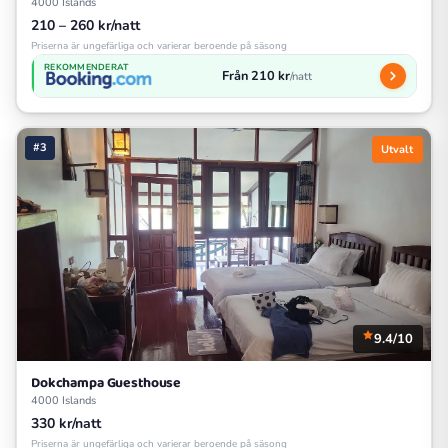
4000 Islands
210 – 260 kr/natt
Priserna är ungefärliga och varierar beroende på säsong
REKOMMENDERAT
Från 210 kr
/natt
#3
Utvalt
9.4/10
Dokchampa Guesthouse
4000 Islands
330 kr/natt
Priserna är ungefärliga och varierar beroende på säsong