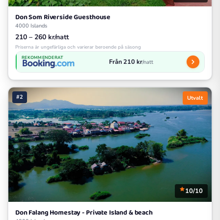
Don Som Riverside Guesthouse
4000 Islands
210 – 260 kr/natt
Priserna är ungefärliga och varierar beroende på säsong
REKOMMENDERAT
Från 210 kr
/natt
#2
Utvalt
10/10
Don Falang Homestay - Private Island & beach