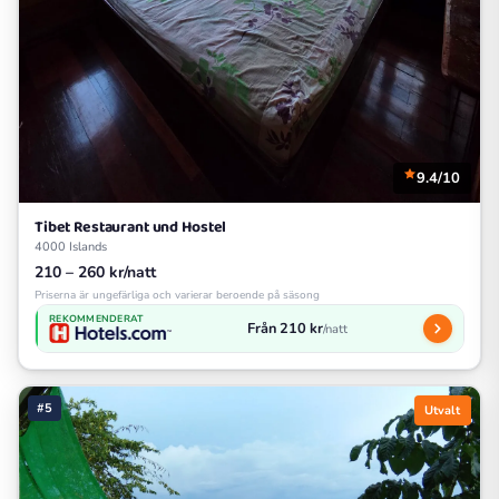
9.4/10
Tibet Restaurant und Hostel
4000 Islands
210 – 260 kr/natt
Priserna är ungefärliga och varierar beroende på säsong
REKOMMENDERAT
Från 210 kr
/natt
#5
Utvalt