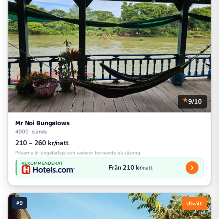
9/10
Mr Noi Bungalows
4000 Islands
210 – 260 kr/natt
Priserna är ungefärliga och varierar beroende på säsong
REKOMMENDERAT
Från 210 kr
/natt
#9
Utvalt