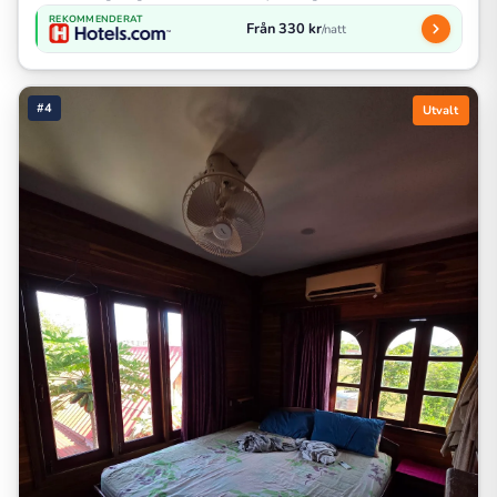
REKOMMENDERAT
Från 330 kr
/natt
#4
Utvalt