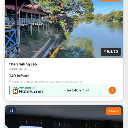
9.4/10
The Smiling Lao
4000 Islands
140 kr/natt
Priserna är ungefärliga och varierar beroende på säsong
REKOMMENDERAT
Från 140 kr
/natt
#8
Utvalt