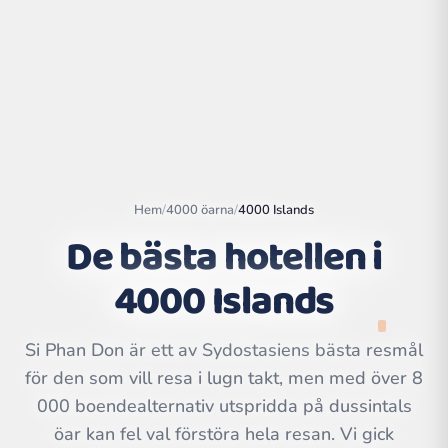
Hem
/
4000 öarna
/
4000 Islands
De bästa hotellen i
4000 Islands
Leaflet
|
©
OpenStreetMap
contributors | ©
Si Phan Don är ett av Sydostasiens bästa resmål
CARTO
för den som vill resa i lugn takt, men med över 8
000 boendealternativ utspridda på dussintals
öar kan fel val förstöra hela resan. Vi gick