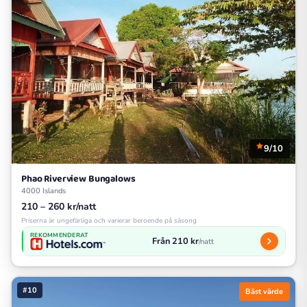
9/10
Phao Riverview Bungalows
4000 Islands
210 – 260 kr/natt
Priserna är ungefärliga och varierar beroende på säsong
REKOMMENDERAT
Från 210 kr
/natt
#10
Bäst värde