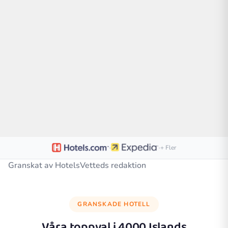
·
·
+ Fler
Granskat av HotelsVetteds redaktion
GRANSKADE HOTELL
Våra toppval i
4000 Islands