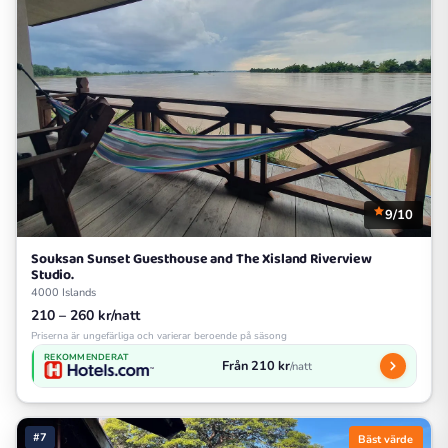
9/10
Souksan Sunset Guesthouse and The Xisland Riverview
Studio.
4000 Islands
210 – 260 kr/natt
Priserna är ungefärliga och varierar beroende på säsong
REKOMMENDERAT
Från 210 kr
/natt
#7
Bäst värde