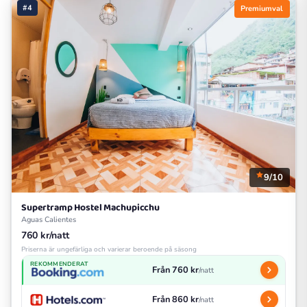
#4
Premiumval
9/10
Supertramp Hostel Machupicchu
Aguas Calientes
760 kr/natt
Priserna är ungefärliga och varierar beroende på säsong
REKOMMENDERAT
Från 760 kr
/natt
Från 860 kr
/natt