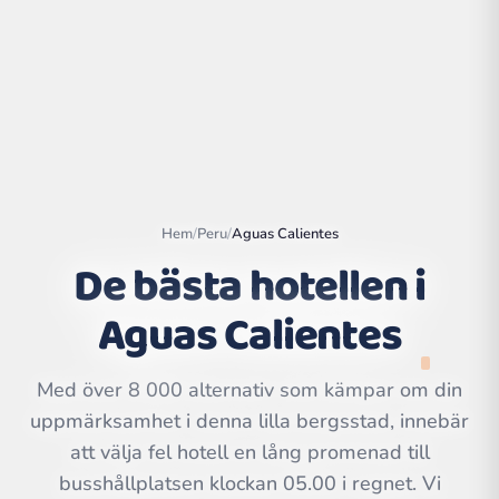
Hem
/
Peru
/
Aguas Calientes
De bästa hotellen i
Aguas Calientes
Leaflet
|
©
OpenStreetMap
contributors | ©
Med över 8 000 alternativ som kämpar om din
CARTO
uppmärksamhet i denna lilla bergsstad, innebär
att välja fel hotell en lång promenad till
busshållplatsen klockan 05.00 i regnet. Vi