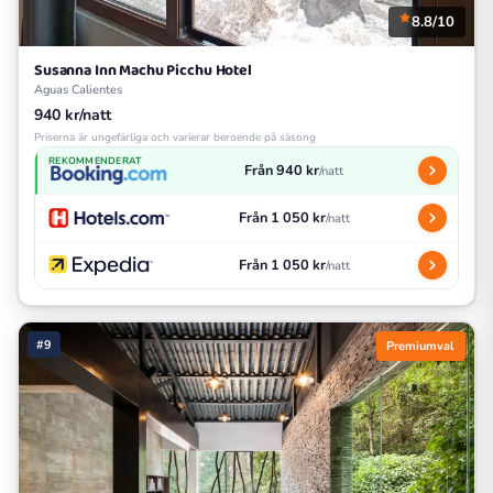
8.8/10
Susanna Inn Machu Picchu Hotel
Aguas Calientes
940 kr/natt
Priserna är ungefärliga och varierar beroende på säsong
REKOMMENDERAT
Från 940 kr
/natt
Från 1 050 kr
/natt
Från 1 050 kr
/natt
#9
Premiumval