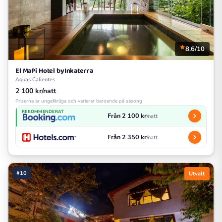
8.6/10
El MaPi Hotel byInkaterra
Aguas Calientes
2 100 kr/natt
Priserna är ungefärliga och varierar beroende på säsong
REKOMMENDERAT
Från 2 100 kr
/natt
Från 2 350 kr
/natt
#10
Utvalt