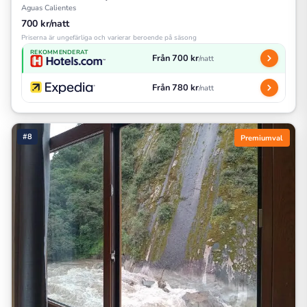
Aguas Calientes
700 kr/natt
Priserna är ungefärliga och varierar beroende på säsong
REKOMMENDERAT
Från 700 kr
/natt
Från 780 kr
/natt
#8
Premiumval