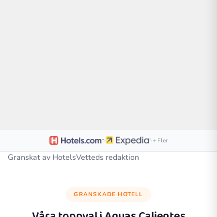
·
·
+ Fler
Granskat av HotelsVetteds redaktion
GRANSKADE HOTELL
Våra toppval i
Aguas Calientes