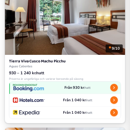
9/10
Tierra Viva Cusco Machu Picchu
Aguas Calientes
930 – 1 240 kr/natt
Priserna är ungefärliga och varierar beroende på säsong
REKOMMENDERAT
Från 930 kr
/natt
Från 1 040 kr
/natt
Från 1 040 kr
/natt