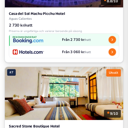
8.8/10
Casa del Sol Machu Picchu Hotel
Aguas Calientes
2 730 kr/natt
Priserna är ungefärliga och varierar beroende på säsong
REKOMMENDERAT
Från 2 730 kr
/natt
Från 3 060 kr
/natt
#7
Utvalt
9/10
Sacred Stone Boutique Hotel