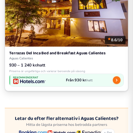
8.6/10
Terrazas Del Inca Bed and Breakfast Aguas Calientes
Aguas Calientes
930 – 1 240 kr/natt
Priserna är ungefärliga och varierar beroende på säsong
REKOMMENDERAT
Från 930 kr
/natt
Letar du efter fler alternativ i Aguas Calientes?
Hitta de lägsta priserna hos betrodda partners
+ fler