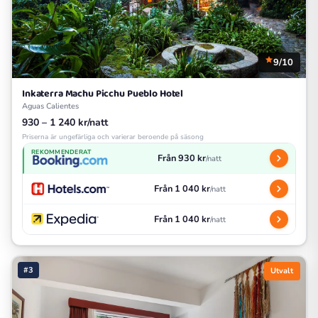
9/10
Inkaterra Machu Picchu Pueblo Hotel
Aguas Calientes
930 – 1 240 kr/natt
Priserna är ungefärliga och varierar beroende på säsong
REKOMMENDERAT
Från 930 kr
/natt
Från 1 040 kr
/natt
Från 1 040 kr
/natt
#3
Utvalt