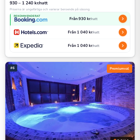
930 – 1 240 kr/natt
Priserna är ungefärliga och varierar beroende på säsong
REKOMMENDERAT
Från 930 kr
/natt
Från 1 040 kr
/natt
Från 1 040 kr
/natt
#6
Premiumval