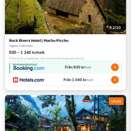
9.2/10
Rock Rivers Hotel | Machu Picchu
Aguas Calientes
930 – 1 240 kr/natt
Priserna är ungefärliga och varierar beroende på säsong
REKOMMENDERAT
Från 930 kr
/natt
Från 1 040 kr
/natt
#2
Utvalt