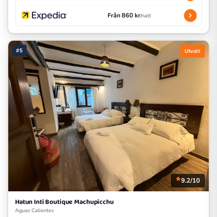
Från 860 kr
/natt
#5
Utvalt
9.2/10
Hatun Inti Boutique Machupicchu
Aguas Calientes