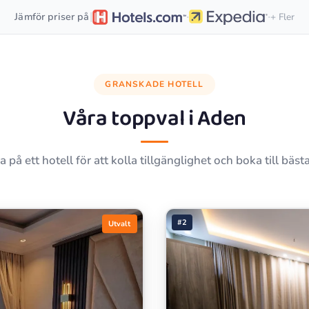
·
·
|
Jämför priser på
+ Fler
GRANSKADE HOTELL
Våra toppval i
Aden
a på ett hotell för att kolla tillgänglighet och boka till bästa
#2
Utvalt