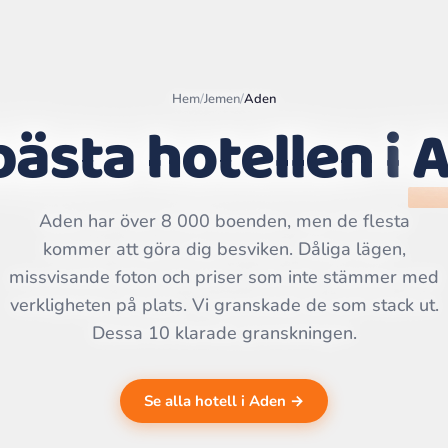
Hem
/
Jemen
/
Aden
bästa hotellen i
A
Leaflet
|
©
OpenStreetMap
contributors | ©
Aden har över 8 000 boenden, men de flesta
CARTO
kommer att göra dig besviken. Dåliga lägen,
missvisande foton och priser som inte stämmer med
verkligheten på plats. Vi granskade de som stack ut.
Dessa 10 klarade granskningen.
Se alla hotell i Aden →