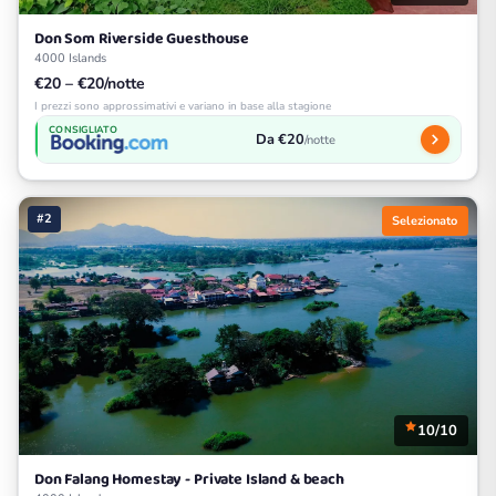
Don Som Riverside Guesthouse
4000 Islands
€20 – €20/notte
I prezzi sono approssimativi e variano in base alla stagione
CONSIGLIATO
Da €20
/notte
#2
Selezionato
10/10
Don Falang Homestay - Private Island & beach