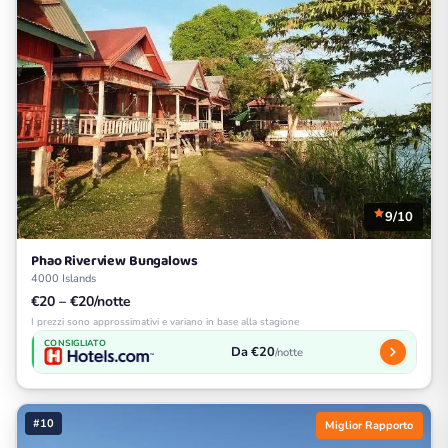
9/10
Phao Riverview Bungalows
4000 Islands
€20 – €20/notte
I prezzi sono approssimativi e variano in base alla stagione
CONSIGLIATO
Da €20
/notte
#10
Miglior Rapporto