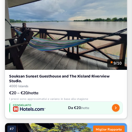
9/10
Souksan Sunset Guesthouse and The Xisland Riverview
Studio.
4000 Islands
€20 – €20/notte
I prezzi sono approssimativi e variano in base alla stagione
CONSIGLIATO
Da €20
/notte
#7
Miglior Rapporto