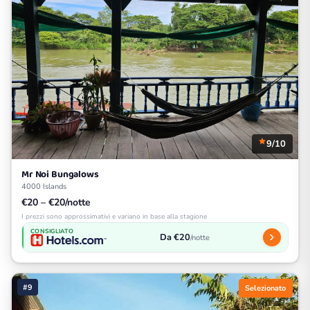
9/10
Mr Noi Bungalows
4000 Islands
€20 – €20/notte
I prezzi sono approssimativi e variano in base alla stagione
CONSIGLIATO
Da €20
/notte
#9
Selezionato