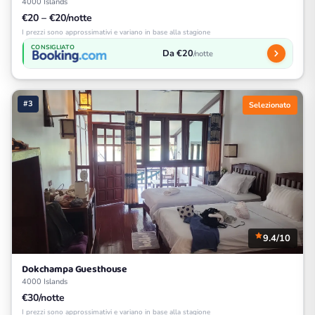
4000 Islands
€20 – €20/notte
I prezzi sono approssimativi e variano in base alla stagione
CONSIGLIATO
Da €20
/notte
#3
Selezionato
9.4/10
Dokchampa Guesthouse
4000 Islands
€30/notte
I prezzi sono approssimativi e variano in base alla stagione