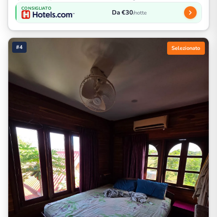
CONSIGLIATO
Da €30
/notte
#4
Selezionato