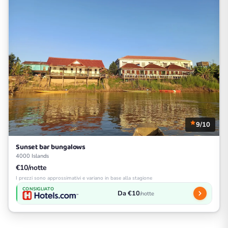
9/10
Sunset bar bungalows
4000 Islands
€10/notte
I prezzi sono approssimativi e variano in base alla stagione
CONSIGLIATO
Da €10
/notte