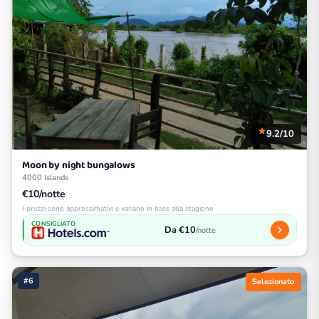
9.2/10
Moon by night bungalows
4000 Islands
€10/notte
I prezzi sono approssimativi e variano in base alla stagione
CONSIGLIATO
Da €10
/notte
#6
Selezionato