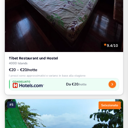
9.4/10
Tibet Restaurant und Hostel
4000 Islands
€20 – €20/notte
I prezzi sono approssimativi e variano in base alla stagione
CONSIGLIATO
Da €20
/notte
#5
Selezionato