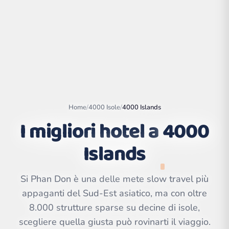
Home
/
4000 Isole
/
4000 Islands
I migliori hotel a
4000
Islands
Leaflet
|
©
OpenStreetMap
contributors | ©
Si Phan Don è una delle mete slow travel più
CARTO
appaganti del Sud-Est asiatico, ma con oltre
8.000 strutture sparse su decine di isole,
scegliere quella giusta può rovinarti il viaggio.