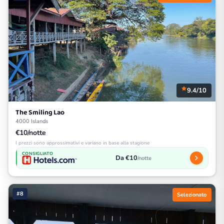
9.4/10
The Smiling Lao
4000 Islands
€10/notte
I prezzi sono approssimativi e variano in base alla stagione
CONSIGLIATO
Da €10
/notte
#8
Selezionato