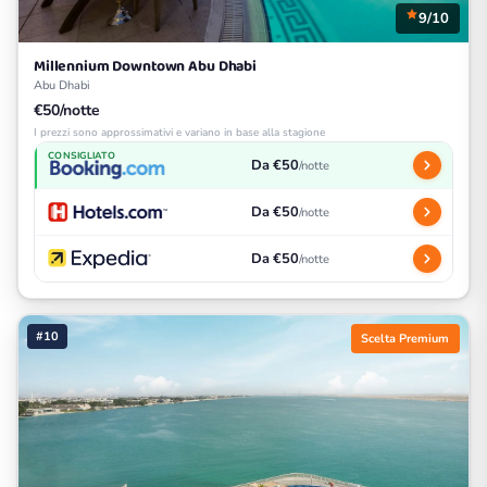
9/10
Millennium Downtown Abu Dhabi
Abu Dhabi
€50/notte
I prezzi sono approssimativi e variano in base alla stagione
CONSIGLIATO
Da €50
/notte
Da €50
/notte
Da €50
/notte
#10
Scelta Premium