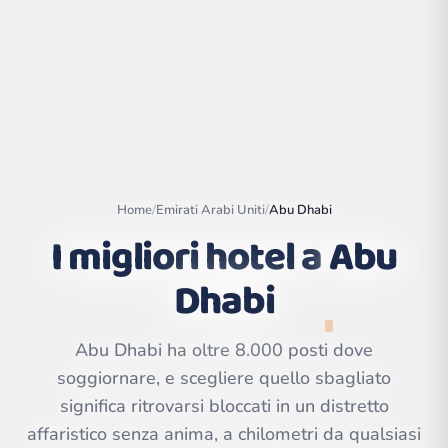
Home
/
Emirati Arabi Uniti
/
Abu Dhabi
I migliori hotel a
Abu
Dhabi
Leaflet
|
©
OpenStreetMap
contributors | ©
Abu Dhabi ha oltre 8.000 posti dove
CARTO
soggiornare, e scegliere quello sbagliato
significa ritrovarsi bloccati in un distretto
affaristico senza anima, a chilometri da qualsiasi