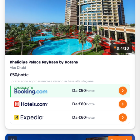
9.4/10
Khalidiya Palace Rayhaan by Rotana
Abu Dhabi
€50/notte
I prezzi sono approssimativi e variano in base alla stagione
CONSIGLIATO
Da €50
/notte
Da €60
/notte
Da €60
/notte
#4