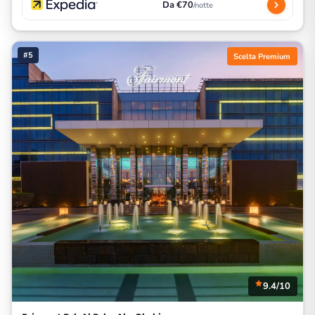
Da €70
/notte
#5
Scelta Premium
9.4/10