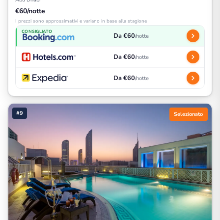
€60/notte
I prezzi sono approssimativi e variano in base alla stagione
CONSIGLIATO
Da €60
/notte
Da €60
/notte
Da €60
/notte
#9
Selezionato