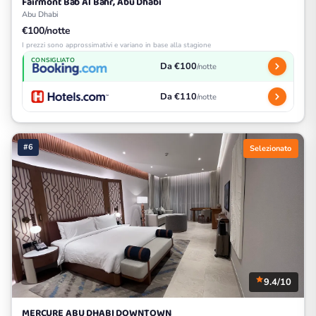
Fairmont Bab Al Bahr, Abu Dhabi
Abu Dhabi
€100/notte
I prezzi sono approssimativi e variano in base alla stagione
CONSIGLIATO
Da €100
/notte
Da €110
/notte
#6
Selezionato
9.4/10
MERCURE ABU DHABI DOWNTOWN