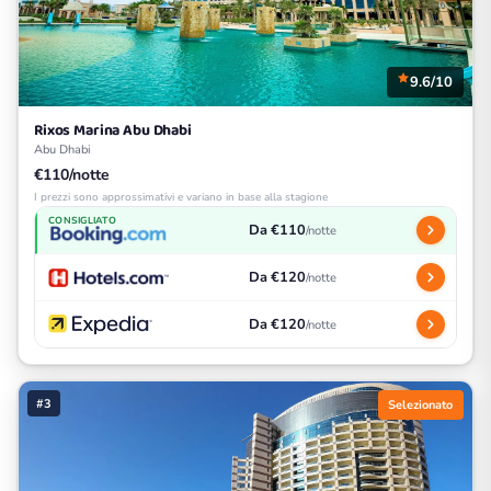
9.6/10
Rixos Marina Abu Dhabi
Abu Dhabi
€110/notte
I prezzi sono approssimativi e variano in base alla stagione
CONSIGLIATO
Da €110
/notte
Da €120
/notte
Da €120
/notte
#3
Selezionato