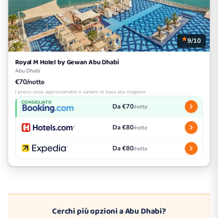
9/10
Royal M Hotel by Gewan Abu Dhabi
Abu Dhabi
€70/notte
I prezzi sono approssimativi e variano in base alla stagione
CONSIGLIATO
Da €70
/notte
Da €80
/notte
Da €80
/notte
Cerchi più opzioni a Abu Dhabi?