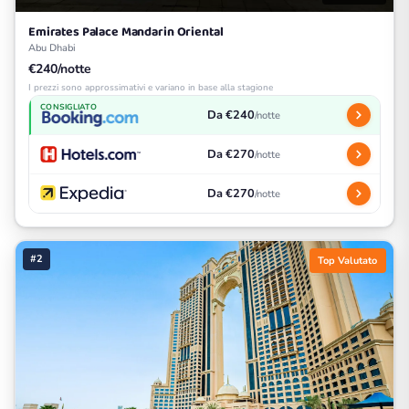
Emirates Palace Mandarin Oriental
Abu Dhabi
€240/notte
I prezzi sono approssimativi e variano in base alla stagione
CONSIGLIATO
Da €240
/notte
Da €270
/notte
Da €270
/notte
#2
Top Valutato