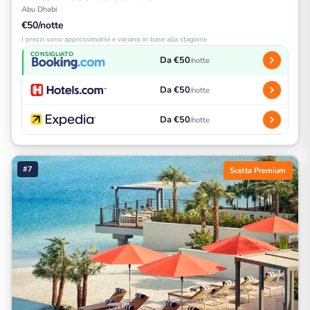
Abu Dhabi
€50/notte
I prezzi sono approssimativi e variano in base alla stagione
CONSIGLIATO
Da €50
/notte
Da €50
/notte
Da €50
/notte
#7
Scelta Premium