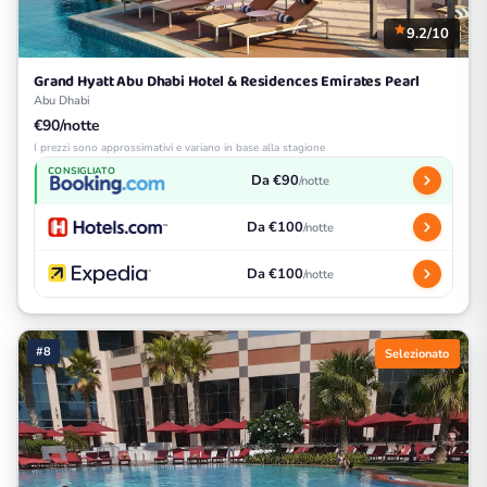
9.2/10
Grand Hyatt Abu Dhabi Hotel & Residences Emirates Pearl
Abu Dhabi
€90/notte
I prezzi sono approssimativi e variano in base alla stagione
CONSIGLIATO
Da €90
/notte
Da €100
/notte
Da €100
/notte
#8
Selezionato