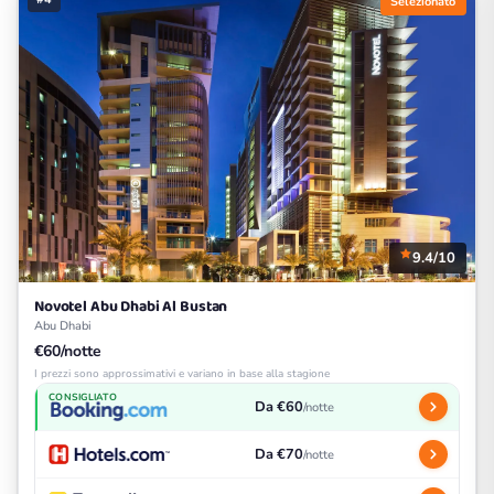
Selezionato
9.4/10
Novotel Abu Dhabi Al Bustan
Abu Dhabi
€60/notte
I prezzi sono approssimativi e variano in base alla stagione
CONSIGLIATO
Da €60
/notte
Da €70
/notte