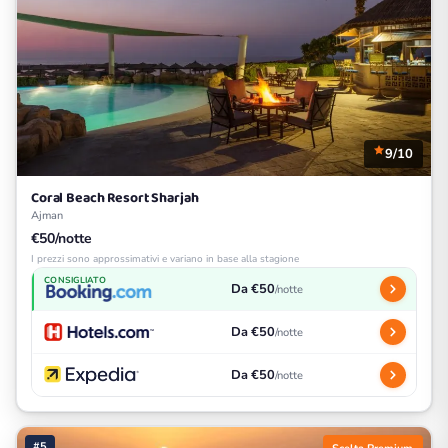
9/10
Coral Beach Resort Sharjah
Ajman
€50/notte
I prezzi sono approssimativi e variano in base alla stagione
CONSIGLIATO
Da €50
/notte
Da €50
/notte
Da €50
/notte
#5