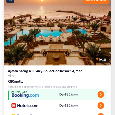
Scelta Premium
9/10
Ajman Saray, a Luxury Collection Resort, Ajman
Ajman
€80/notte
I prezzi sono approssimativi e variano in base alla stagione
CONSIGLIATO
Da €80
/notte
Da €90
/notte