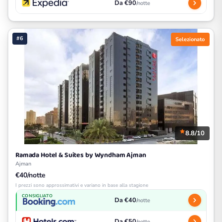
Da €90
/notte
#6
Selezionato
8.8/10
Ramada Hotel & Suites by Wyndham Ajman
Ajman
€40/notte
I prezzi sono approssimativi e variano in base alla stagione
CONSIGLIATO
Da €40
/notte
Da €50
/notte