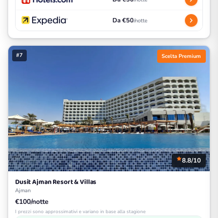
Da €50
/notte
#7
Scelta Premium
8.8/10
Dusit Ajman Resort & Villas
Ajman
€100/notte
I prezzi sono approssimativi e variano in base alla stagione