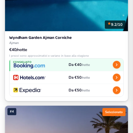
9.2/10
Wyndham Garden Ajman Corniche
Ajman
€40/notte
I prezzi sono approssimativi e variano in base alla stagione
CONSIGLIATO
Da €40
/notte
Da €50
/notte
Da €50
/notte
#4
Selezionato