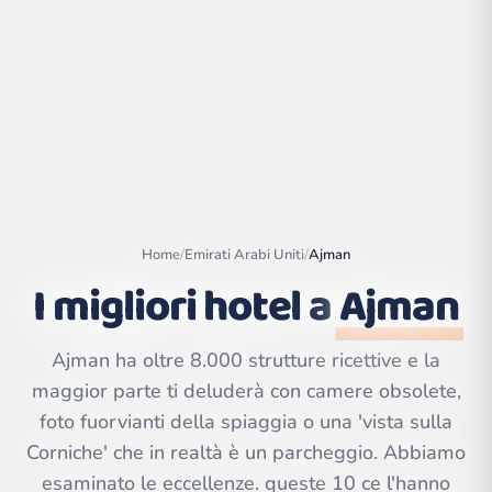
Home
/
Emirati Arabi Uniti
/
Ajman
I migliori hotel a
Ajman
Leaflet
|
©
Ajman ha oltre 8.000 strutture ricettive e la
OpenStreetMap
contributors | ©
maggior parte ti deluderà con camere obsolete,
CARTO
foto fuorvianti della spiaggia o una 'vista sulla
Corniche' che in realtà è un parcheggio. Abbiamo
esaminato le eccellenze. queste 10 ce l'hanno