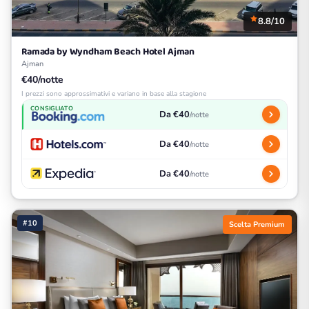
8.8/10
Ramada by Wyndham Beach Hotel Ajman
Ajman
€40/notte
I prezzi sono approssimativi e variano in base alla stagione
CONSIGLIATO
Da €40
/notte
Da €40
/notte
Da €40
/notte
#10
Scelta Premium