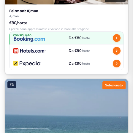
Fairmont Ajman
Ajman
€80/notte
I prezzi sono approssimativi e variano in base alla stagione
CONSIGLIATO
Da €80
/notte
Da €90
/notte
Da €90
/notte
#3
Selezionato