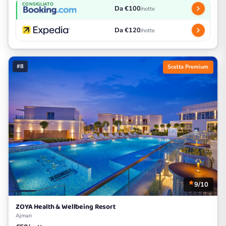
CONSIGLIATO
Da €100
/notte
Da €120
/notte
#8
Scelta Premium
9/10
ZOYA Health & Wellbeing Resort
Ajman