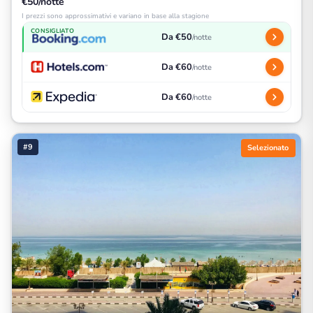
€50/notte
I prezzi sono approssimativi e variano in base alla stagione
CONSIGLIATO
Da €50
/notte
Da €60
/notte
Da €60
/notte
#9
Selezionato