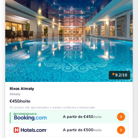
9.2/10
Rixos Almaty
Almaty
€450/noite
Os preços são aproximados e variam conforme a temporada
RECOMENDADO
A partir de €450
/noite
A partir de €500
/noite