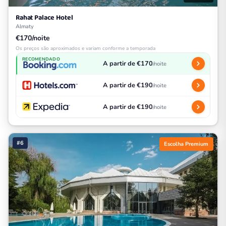
Rahat Palace Hotel
Almaty
€170/noite
Os preços são aproximados e variam conforme a temporada
RECOMENDADO
A partir de €170
/noite
A partir de €190
/noite
A partir de €190
/noite
#6
Escolha Premium