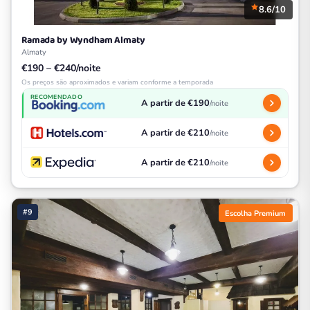
8.6/10
Ramada by Wyndham Almaty
Almaty
€190 – €240/noite
Os preços são aproximados e variam conforme a temporada
RECOMENDADO
A partir de €190
/noite
A partir de €210
/noite
A partir de €210
/noite
#9
Escolha Premium