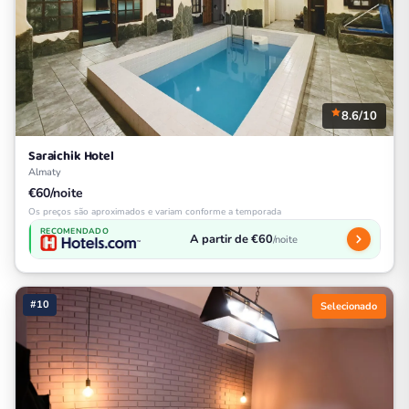
8.6/10
Saraichik Hotel
Almaty
€60/noite
Os preços são aproximados e variam conforme a temporada
RECOMENDADO
A partir de €60
/noite
#10
Selecionado