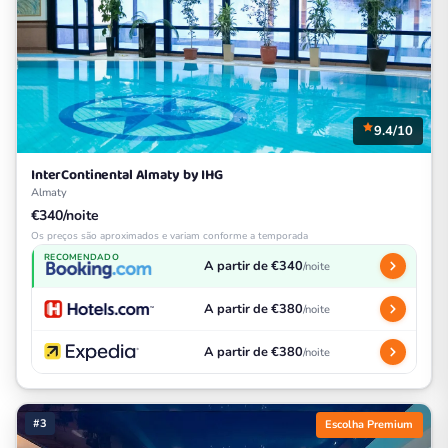
9.4/10
InterContinental Almaty by IHG
Almaty
€340/noite
Os preços são aproximados e variam conforme a temporada
RECOMENDADO
A partir de €340
/noite
A partir de €380
/noite
A partir de €380
/noite
#3
Escolha Premium