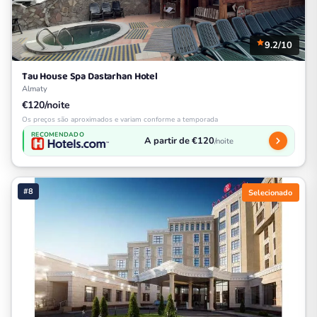
9.2/10
Tau House Spa Dastarhan Hotel
Almaty
€120/noite
Os preços são aproximados e variam conforme a temporada
RECOMENDADO
A partir de €120
/noite
#8
Selecionado