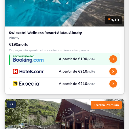
9/10
Swissotel Wellness Resort Alatau Almaty
Almaty
€190/noite
Os preços são aproximados e variam conforme a temporada
RECOMENDADO
A partir de €190
/noite
A partir de €210
/noite
A partir de €210
/noite
#7
Escolha Premium