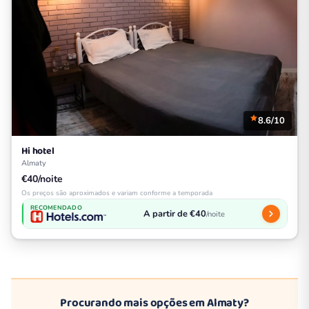
8.6/10
Hi hotel
Almaty
€40/noite
Os preços são aproximados e variam conforme a temporada
RECOMENDADO
A partir de €40
/noite
Procurando mais opções em Almaty?