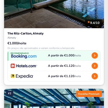
9.4/10
The Ritz-Carlton, Almaty
Almaty
€1.000/noite
Os preços são aproximados e variam conforme a temporada
RECOMENDADO
A partir de €1.000
/noite
A partir de €1.120
/noite
A partir de €1.120
/noite
#2
Escolha Premium