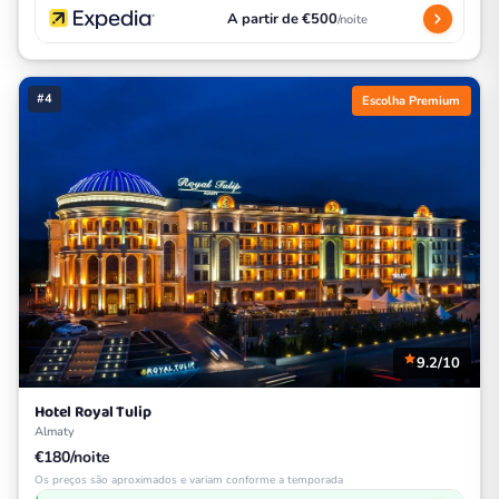
A partir de €500
/noite
#4
Escolha Premium
9.2/10
Hotel Royal Tulip
Almaty
€180/noite
Os preços são aproximados e variam conforme a temporada