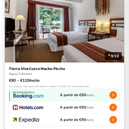
9/10
Tierra Viva Cusco Machu Picchu
Aguas Calientes
€80 – €110/noite
Os preços são aproximados e variam conforme a temporada
RECOMENDADO
A partir de €80
/noite
A partir de €90
/noite
A partir de €90
/noite