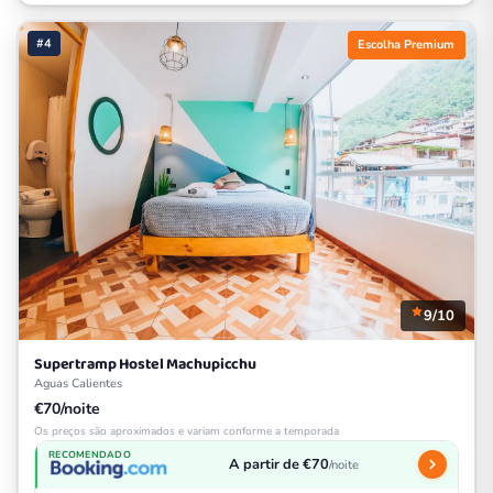
#4
Escolha Premium
9/10
Supertramp Hostel Machupicchu
Aguas Calientes
€70/noite
Os preços são aproximados e variam conforme a temporada
RECOMENDADO
A partir de €70
/noite