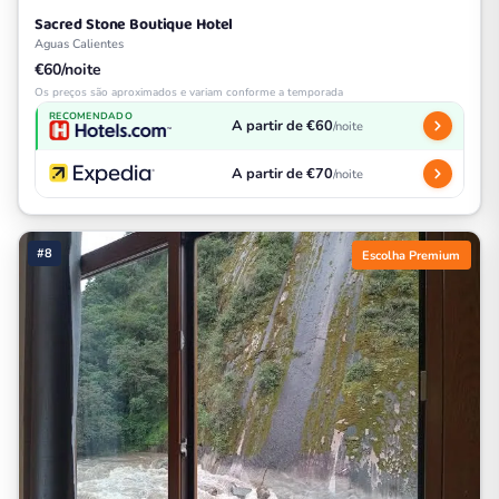
Sacred Stone Boutique Hotel
Aguas Calientes
€60/noite
Os preços são aproximados e variam conforme a temporada
RECOMENDADO
A partir de €60
/noite
A partir de €70
/noite
#8
Escolha Premium