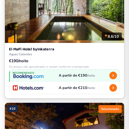
8.6/10
El MaPi Hotel byInkaterra
Aguas Calientes
€190/noite
Os preços são aproximados e variam conforme a temporada
RECOMENDADO
A partir de €190
/noite
A partir de €210
/noite
#10
Selecionado