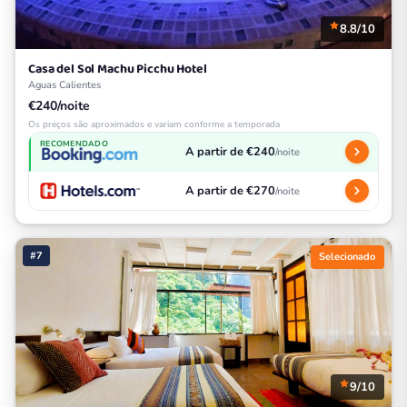
8.8/10
Casa del Sol Machu Picchu Hotel
Aguas Calientes
€240/noite
Os preços são aproximados e variam conforme a temporada
RECOMENDADO
A partir de €240
/noite
A partir de €270
/noite
#7
Selecionado
9/10