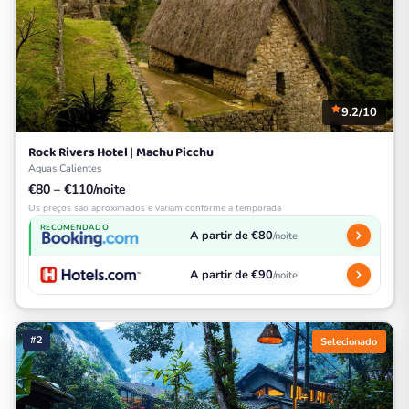
9.2/10
Rock Rivers Hotel | Machu Picchu
Aguas Calientes
€80 – €110/noite
Os preços são aproximados e variam conforme a temporada
RECOMENDADO
A partir de €80
/noite
A partir de €90
/noite
#2
Selecionado