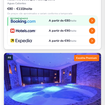
Aguas Calientes
€80 – €110/noite
Os preços são aproximados e variam conforme a temporada
RECOMENDADO
A partir de €80
/noite
A partir de €90
/noite
A partir de €90
/noite
#6
Escolha Premium