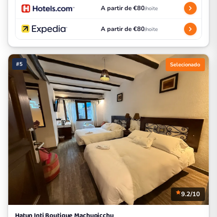
A partir de €80
/noite
A partir de €80
/noite
#5
Selecionado
9.2/10
Hatun Inti Boutique Machupicchu