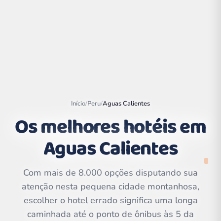
Início
/
Peru
/
Aguas Calientes
Os melhores hotéis em
Aguas Calientes
Leaflet
|
©
OpenStreetMap
contributors | ©
Com mais de 8.000 opções disputando sua
CARTO
atenção nesta pequena cidade montanhosa,
escolher o hotel errado significa uma longa
caminhada até o ponto de ônibus às 5 da