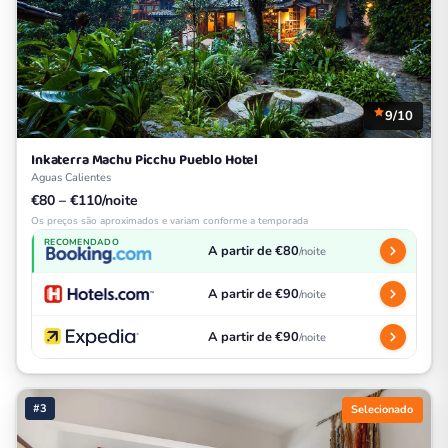
9/10
Inkaterra Machu Picchu Pueblo Hotel
Aguas Calientes
€80 – €110/noite
Os preços são aproximados e variam conforme a temporada
RECOMENDADO
A partir de €80
/noite
A partir de €90
/noite
A partir de €90
/noite
#3
Selecionado