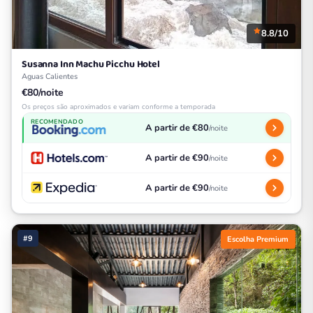
8.8/10
Susanna Inn Machu Picchu Hotel
Aguas Calientes
€80/noite
Os preços são aproximados e variam conforme a temporada
RECOMENDADO
A partir de €80
/noite
A partir de €90
/noite
A partir de €90
/noite
#9
Escolha Premium