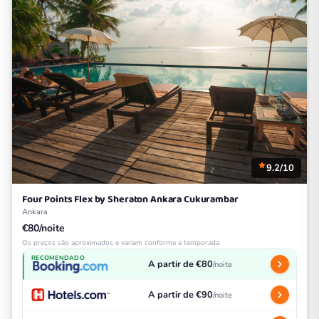
9.2/10
Four Points Flex by Sheraton Ankara Cukurambar
Ankara
€80/noite
Os preços são aproximados e variam conforme a temporada
RECOMENDADO
A partir de €80
/noite
A partir de €90
/noite