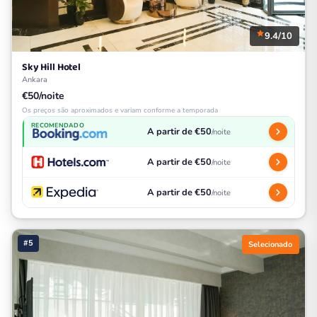
9.4/10
Sky Hill Hotel
Ankara
€50/noite
Os preços são aproximados e variam conforme a temporada
RECOMENDADO
A partir de €50
/noite
A partir de €50
/noite
A partir de €50
/noite
#5
Selecionado