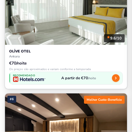
9.6/10
OLİVE OTEL
Ankara
€70/noite
Os preços são aproximados e variam conforme a temporada
RECOMENDADO
A partir de €70
/noite
#6
Melhor Custo-Benefício