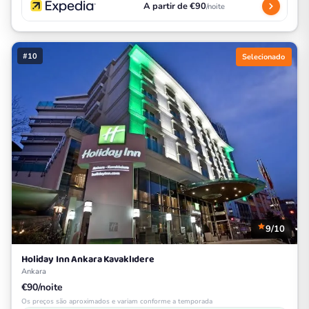
A partir de €90
/noite
#10
Selecionado
9/10
Holiday Inn Ankara Kavaklıdere
Ankara
€90/noite
Os preços são aproximados e variam conforme a temporada