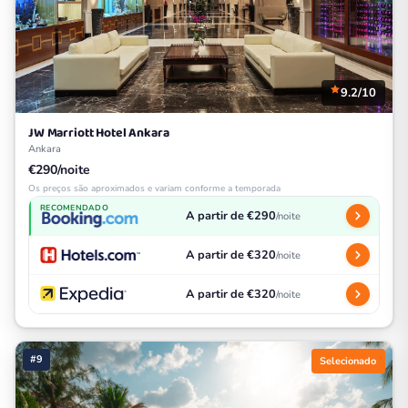
9.2/10
JW Marriott Hotel Ankara
Ankara
€290/noite
Os preços são aproximados e variam conforme a temporada
RECOMENDADO
A partir de €290
/noite
A partir de €320
/noite
A partir de €320
/noite
#9
Selecionado