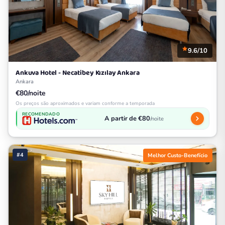
9.6/10
Ankuva Hotel - Necatibey Kızılay Ankara
Ankara
€80/noite
Os preços são aproximados e variam conforme a temporada
RECOMENDADO
A partir de €80
/noite
#4
Melhor Custo-Benefício