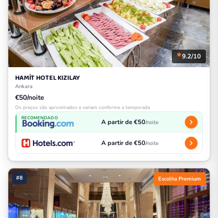
9.2/10
HAMİT HOTEL KIZILAY
Ankara
€50/noite
Os preços são aproximados e variam conforme a temporada
RECOMENDADO
A partir de €50
/noite
A partir de €50
/noite
#8
Escolha Premium