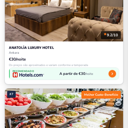
9.2/10
ANATOLİA LUXURY HOTEL
Ankara
€30/noite
Os preços são aproximados e variam conforme a temporada
RECOMENDADO
A partir de €30
/noite
#7
Melhor Custo-Benefício