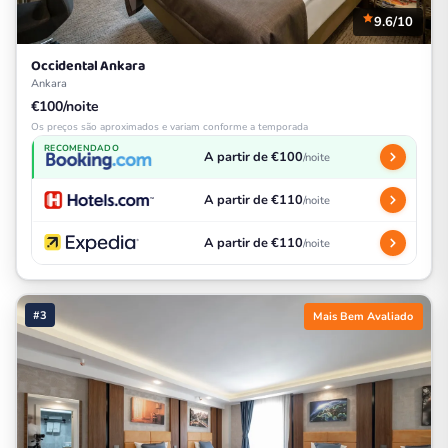
9.6/10
Occidental Ankara
Ankara
€100/noite
Os preços são aproximados e variam conforme a temporada
RECOMENDADO
A partir de €100
/noite
A partir de €110
/noite
A partir de €110
/noite
#3
Mais Bem Avaliado