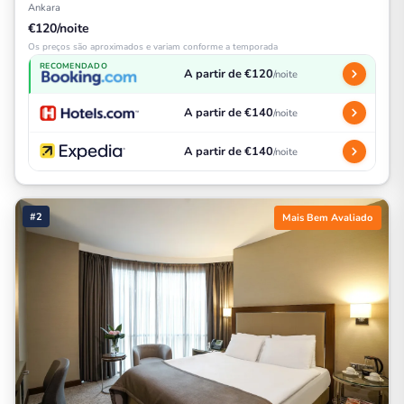
Ankara
€120/noite
Os preços são aproximados e variam conforme a temporada
RECOMENDADO
A partir de €120
/noite
A partir de €140
/noite
A partir de €140
/noite
#2
Mais Bem Avaliado