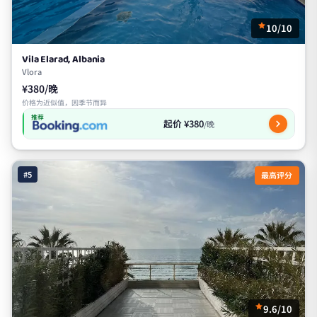
10/10
Vila Elarad, Albania
Vlora
¥380/晚
价格为近似值，因季节而异
推荐
起价 ¥380
/晚
#5
最高评分
9.6/10