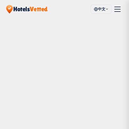
Hotels
Vetted
中文