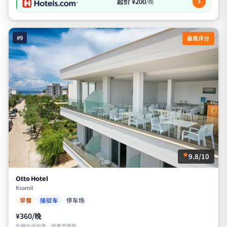
起价 ¥200
/晚
#9
最高评分
9.8/10
Otto Hotel
Ksamil
早餐
接驳车
停车场
¥360/晚
价格为近似值，因季节而异