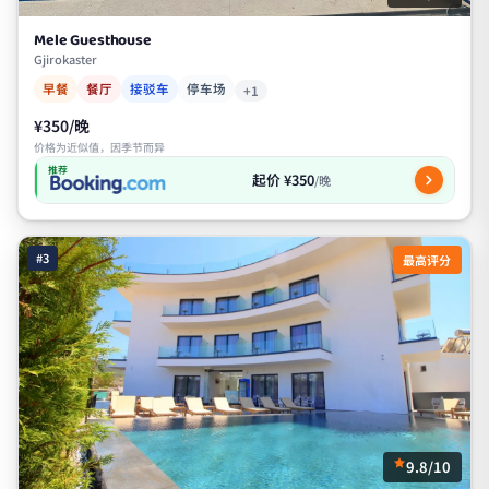
Mele Guesthouse
Gjirokaster
早餐
餐厅
接驳车
停车场
+1
¥350/晚
价格为近似值，因季节而异
推荐
起价 ¥350
/晚
#3
最高评分
9.8/10