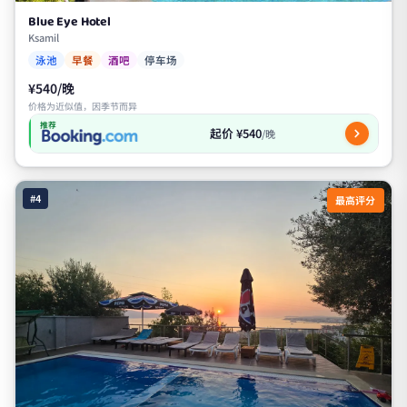
Blue Eye Hotel
Ksamil
泳池
早餐
酒吧
停车场
¥540/晚
价格为近似值，因季节而异
推荐
起价 ¥540
/晚
#4
最高评分