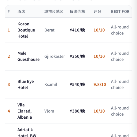
#
酒店
城市和地区
每晚价格
评分
BEST FOR
Koroni
All-round
1
Boutique
Berat
¥410/晚
10/10
choice
Hotel
Mele
All-round
2
Gjirokaster
¥350/晚
10/10
Guesthouse
choice
Blue Eye
All-round
3
Ksamil
¥540/晚
9.8/10
Hotel
choice
Vila
All-round
4
Elarad,
Vlora
¥380/晚
10/10
choice
Albania
Adriatik
Hotel, BW
All-round