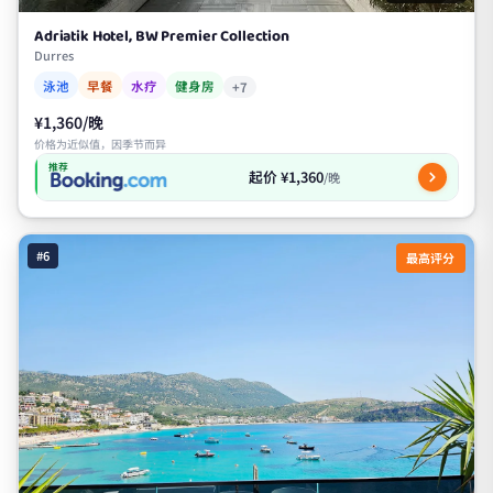
Adriatik Hotel, BW Premier Collection
Durres
泳池
早餐
水疗
健身房
+7
¥1,360/晚
价格为近似值，因季节而异
推荐
起价 ¥1,360
/晚
#6
最高评分