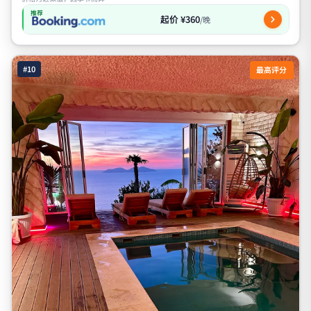
推荐
起价 ¥360
/晚
#10
最高评分