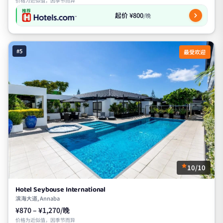
价格为近似值，因季节而异
推荐
起价 ¥800
/晚
#5
最受欢迎
10/10
Hotel Seybouse International
滨海大道, Annaba
¥870 – ¥1,270/晚
价格为近似值，因季节而异