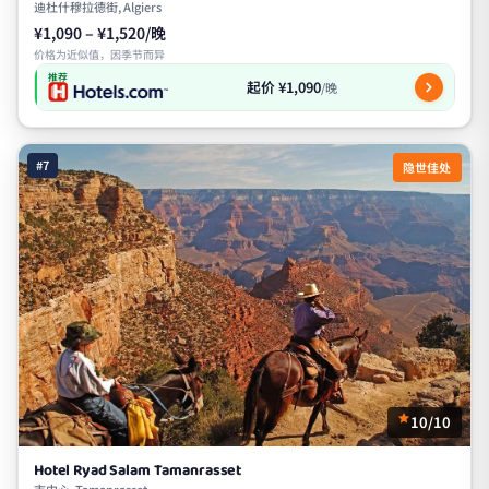
迪杜什穆拉德街, Algiers
¥1,090 – ¥1,520/晚
价格为近似值，因季节而异
推荐
起价 ¥1,090
/晚
#7
隐世佳处
10/10
Hotel Ryad Salam Tamanrasset
市中心, Tamanrasset