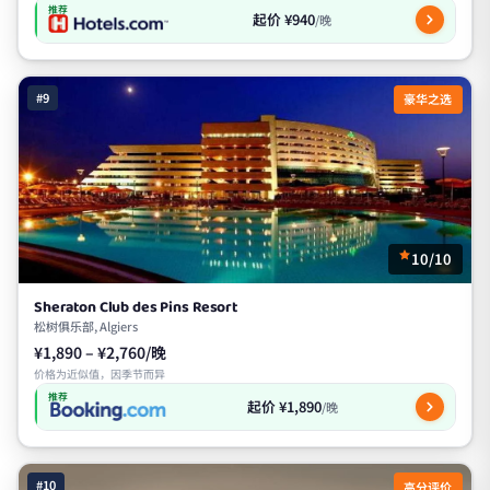
推荐
起价 ¥940
/晚
#9
豪华之选
10/10
Sheraton Club des Pins Resort
松树俱乐部, Algiers
¥1,890 – ¥2,760/晚
价格为近似值，因季节而异
推荐
起价 ¥1,890
/晚
#10
高分评价