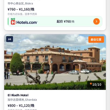
市中心商业区, Biskra
¥760 – ¥1,160/晚
价格为近似值，因季节而异
推荐
起价 ¥760
/晚
#4
最佳位置
10/10
El Riadh Hotel
加尔达亚绿洲, Ghardaia
¥800 – ¥1,120/晚