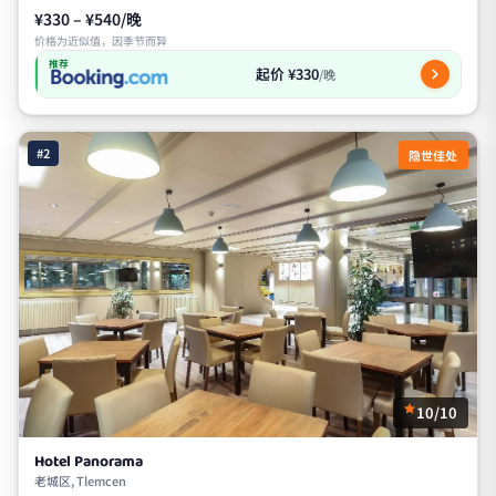
¥330 – ¥540/晚
价格为近似值，因季节而异
推荐
起价 ¥330
/晚
#2
隐世佳处
10/10
Hotel Panorama
老城区, Tlemcen