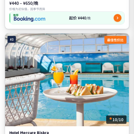
¥440 – ¥650/晚
价格为近似值，因季节而异
推荐
起价 ¥440
/晚
#3
最佳性价比
10/10
Hotel Mercure Biskra