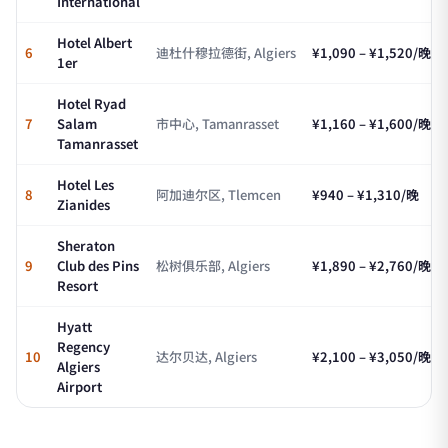
International
Hotel Albert
6
迪杜什穆拉德街, Algiers
¥1,090 – ¥1,520/晚
1er
Hotel Ryad
7
Salam
市中心, Tamanrasset
¥1,160 – ¥1,600/晚
Tamanrasset
Hotel Les
8
阿加迪尔区, Tlemcen
¥940 – ¥1,310/晚
Zianides
Sheraton
9
Club des Pins
松树俱乐部, Algiers
¥1,890 – ¥2,760/晚
Resort
Hyatt
Regency
10
达尔贝达, Algiers
¥2,100 – ¥3,050/晚
Algiers
Airport