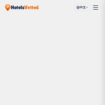
Hotels
Vetted
中文