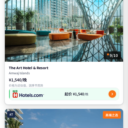
9/10
The Art Hotel & Resort
Amwaj Islands
¥1,540/晚
价格为近似值，因季节而异
推荐
起价 ¥1,540
/晚
#7
高端之选