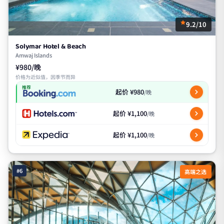
9.2/10
Solymar Hotel & Beach
Amwaj Islands
¥980/晚
价格为近似值，因季节而异
推荐
起价 ¥980
/晚
起价 ¥1,100
/晚
起价 ¥1,100
/晚
#6
高端之选