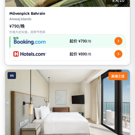
9.4/10
Mövenpick Bahrain
Amwaj Islands
¥790/晚
价格为近似值，因季节而异
推荐
起价 ¥790
/晚
起价 ¥890
/晚
#4
高端之选