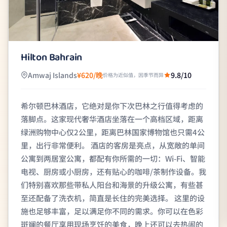
Hilton Bahrain
Amwaj Islands
¥620/晚
9.8/10
价格为近似值，因季节而异
希尔顿巴林酒店，它绝对是你下次巴林之行值得考虑的
落脚点。这家现代奢华酒店坐落在一个高档区域，距离
绿洲购物中心仅2公里，距离巴林国家博物馆也只需4公
里，出行非常便利。 酒店的客房是亮点，从宽敞的单间
公寓到两居室公寓，都配有你所需的一切：Wi-Fi、智能
电视、厨房或小厨房，还有贴心的咖啡/茶制作设备。我
们特别喜欢那些带私人阳台和海景的升级公寓，有些甚
至还配备了洗衣机，简直是长住的完美选择。 这里的设
施也足够丰富，足以满足你不同的需求。你可以在色彩
斑斓的餐厅享用现场烹饪的美食，晚上还可以去热闹的