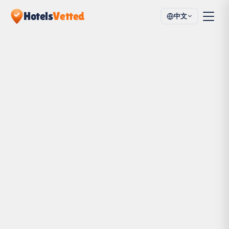
Hotels
Vetted
中文