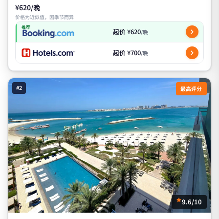
¥620/晚
价格为近似值，因季节而异
推荐
起价 ¥620
/晚
起价 ¥700
/晚
#2
最高评分
9.6/10