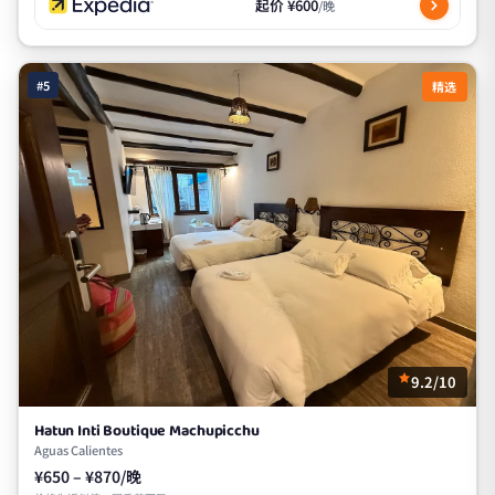
起价 ¥600
/晚
#5
精选
9.2/10
Hatun Inti Boutique Machupicchu
Aguas Calientes
¥650 – ¥870/晚