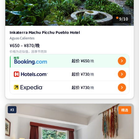
9/10
Inkaterra Machu Picchu Pueblo Hotel
Aguas Calientes
¥650 – ¥870/晚
价格为近似值，因季节而异
推荐
起价 ¥650
/晚
起价 ¥730
/晚
起价 ¥730
/晚
#3
精选