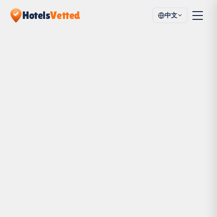
Hotels
Vetted
中文