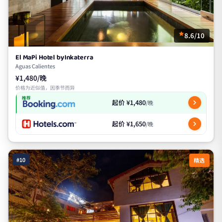
8.6/10
El MaPi Hotel byInkaterra
Aguas Calientes
¥1,480/晚
价格为近似值，因季节而异
推荐
起价 ¥1,480
/晚
起价 ¥1,650
/晚
#10
精选