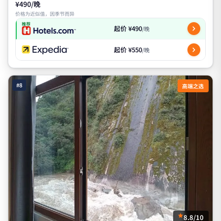
¥490/晚
价格为近似值，因季节而异
推荐
起价 ¥490
/晚
起价 ¥550
/晚
#8
高端之选
8.8/10