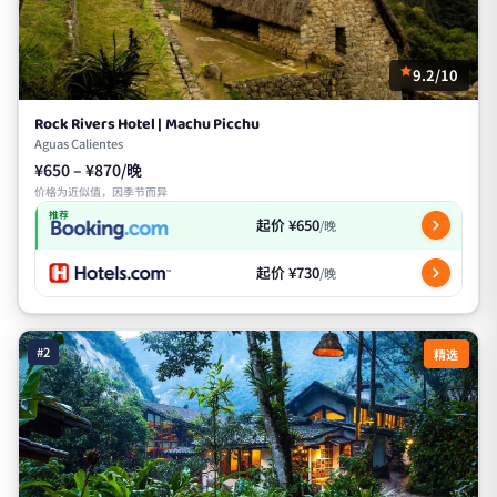
9.2/10
Rock Rivers Hotel | Machu Picchu
Aguas Calientes
¥650 – ¥870/晚
价格为近似值，因季节而异
推荐
起价 ¥650
/晚
起价 ¥730
/晚
#2
精选