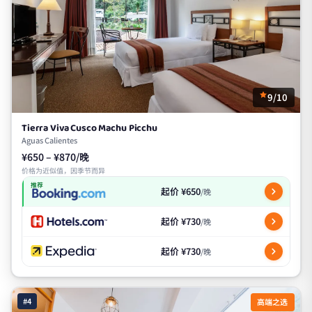
9/10
Tierra Viva Cusco Machu Picchu
Aguas Calientes
¥650 – ¥870/晚
价格为近似值，因季节而异
推荐
起价 ¥650
/晚
起价 ¥730
/晚
起价 ¥730
/晚
#4
高端之选