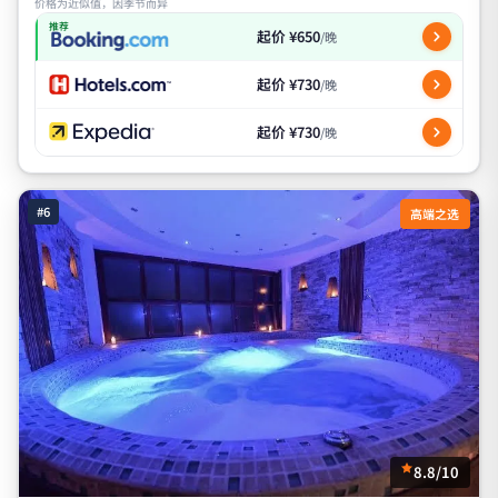
价格为近似值，因季节而异
推荐
起价 ¥650
/晚
起价 ¥730
/晚
起价 ¥730
/晚
#6
高端之选
8.8/10