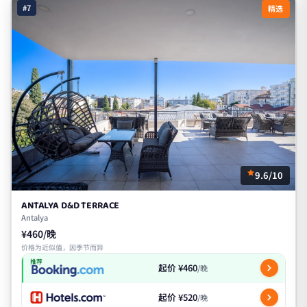
#7
精选
9.6/10
ANTALYA D&D TERRACE
Antalya
¥460/晚
价格为近似值，因季节而异
推荐
起价 ¥460
/晚
起价 ¥520
/晚