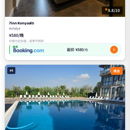
9.8/10
7inn Konyaaltı
Antalya
¥580/晚
价格为近似值，因季节而异
推荐
起价 ¥580
/晚
#4
精选