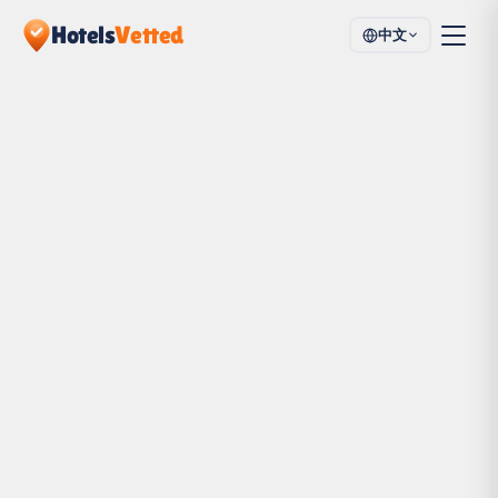
Hotels
Vetted
中文