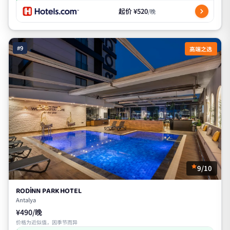
起价 ¥520
/晚
#9
高端之选
9/10
RODİNN PARK HOTEL
Antalya
¥490/晚
价格为近似值，因季节而异