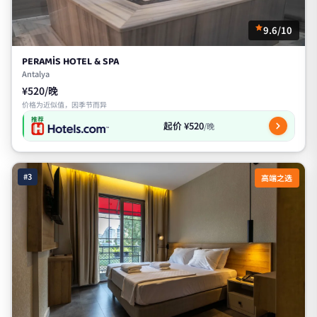
9.6/10
PERAMİS HOTEL & SPA
Antalya
¥520/晚
价格为近似值，因季节而异
推荐
起价 ¥520
/晚
#3
高端之选