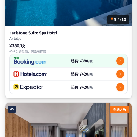
9.4/10
Laristone Suite Spa Hotel
Antalya
¥380/晚
价格为近似值，因季节而异
推荐
起价 ¥380
/晚
起价 ¥420
/晚
起价 ¥420
/晚
#5
高端之选