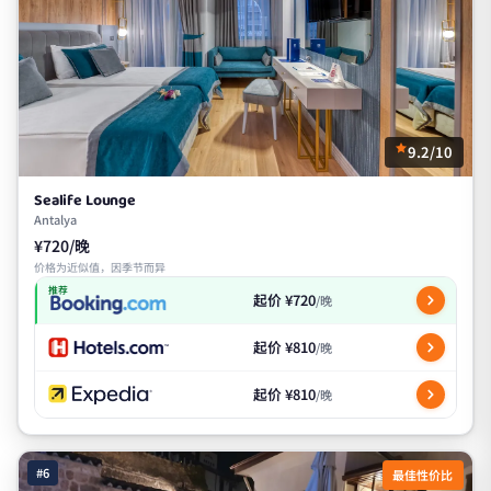
9.2/10
Sealife Lounge
Antalya
¥720/晚
价格为近似值，因季节而异
推荐
起价 ¥720
/晚
起价 ¥810
/晚
起价 ¥810
/晚
#6
最佳性价比