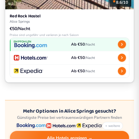
8.6/10
Red Rock Hostel
Alice Springs
€50/Nacht
Preise sind ungefähr und variieren je nach Saison
EMPFOHLEN
Ab €50
/Nacht
Ab €50
/Nacht
Ab €50
/Nacht
Mehr Optionen in Alice Springs gesucht?
Günstigste Preise bei vertrauenswürdigen Partnern finden
+ weitere
Alle Hotels anzeigen →