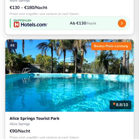
Alice Springs
€130 – €180/Nacht
Preise sind ungefähr und variieren je nach Saison
EMPFOHLEN
Ab €130
/Nacht
#6
Bestes Preis-Leistung
8.8/10
Alice Springs Tourist Park
Alice Springs
€90/Nacht
Preise sind ungefähr und variieren je nach Saison