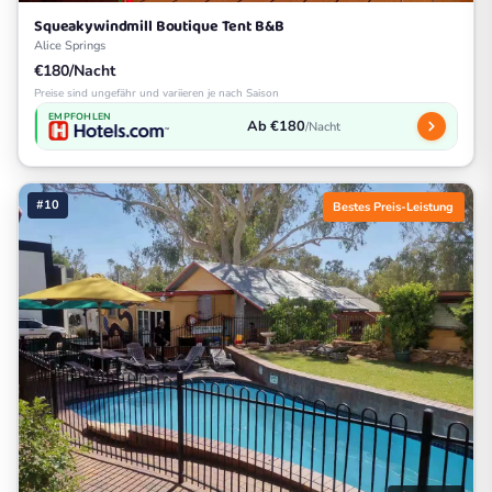
Squeakywindmill Boutique Tent B&B
Alice Springs
€180/Nacht
Preise sind ungefähr und variieren je nach Saison
EMPFOHLEN
Ab €180
/Nacht
#10
Bestes Preis-Leistung