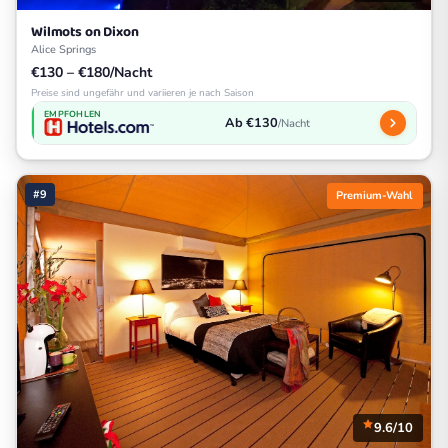
Wilmots on Dixon
Alice Springs
€130 – €180/Nacht
Preise sind ungefähr und variieren je nach Saison
EMPFOHLEN
Ab €130
/Nacht
#9
Premium-Wahl
9.6/10