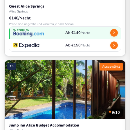
Quest Alice Springs
Alice Springs
€140/Nacht
Preise sind ungefähr und variieren je nach Saison
EMPFOHLEN
Ab €140
/Nacht
Ab €150
/Nacht
#5
Ausgewählt
9/10
Jump Inn Alice Budget Accommodation