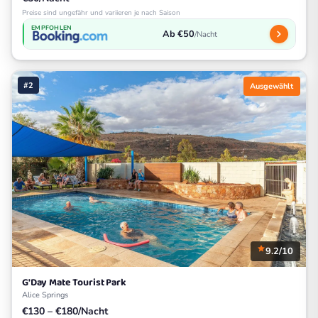
Preise sind ungefähr und variieren je nach Saison
EMPFOHLEN
Ab €50
/Nacht
#2
Ausgewählt
9.2/10
G'Day Mate Tourist Park
Alice Springs
€130 – €180/Nacht