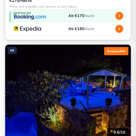
€170/Nacht
Preise sind ungefähr und variieren je nach Saison
EMPFOHLEN
Ab €170
/Nacht
Ab €180
/Nacht
#8
Ausgewählt
9.6/10