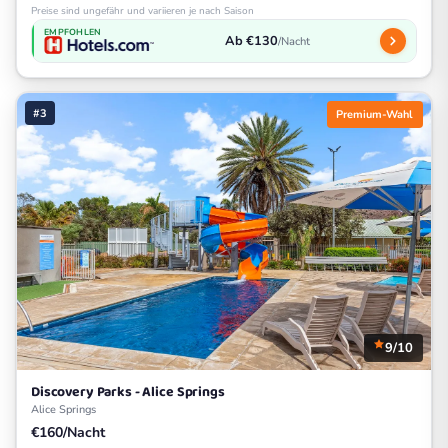
Preise sind ungefähr und variieren je nach Saison
EMPFOHLEN
Ab €130
/Nacht
#3
Premium-Wahl
9/10
Discovery Parks - Alice Springs
Alice Springs
€160/Nacht