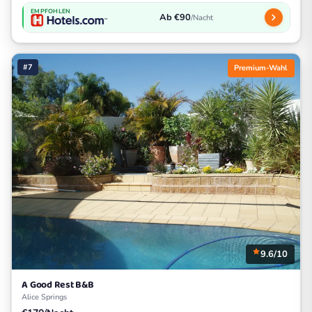
EMPFOHLEN
Ab €90
/Nacht
#7
Premium-Wahl
9.6/10
A Good Rest B&B
Alice Springs