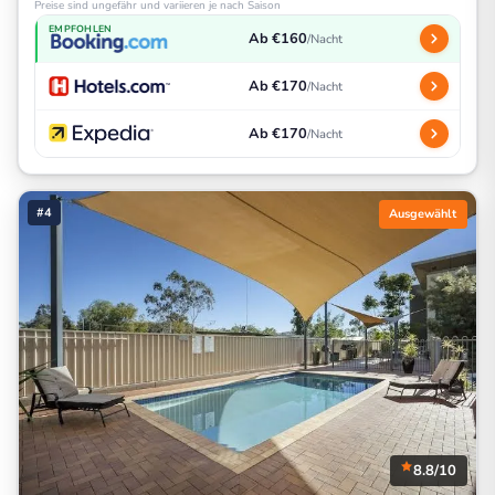
Preise sind ungefähr und variieren je nach Saison
EMPFOHLEN
Ab €160
/Nacht
Ab €170
/Nacht
Ab €170
/Nacht
#4
Ausgewählt
8.8/10