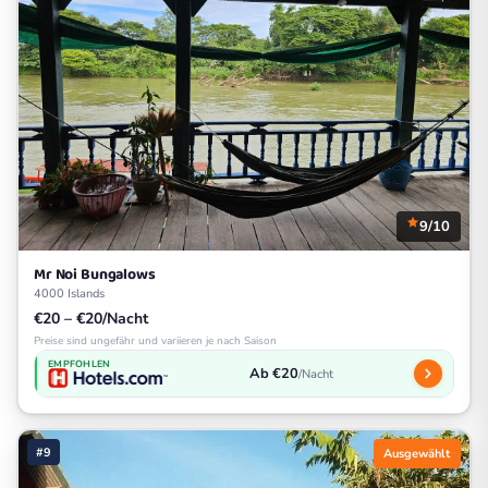
9/10
Mr Noi Bungalows
4000 Islands
€20 – €20/Nacht
Preise sind ungefähr und variieren je nach Saison
EMPFOHLEN
Ab €20
/Nacht
#9
Ausgewählt