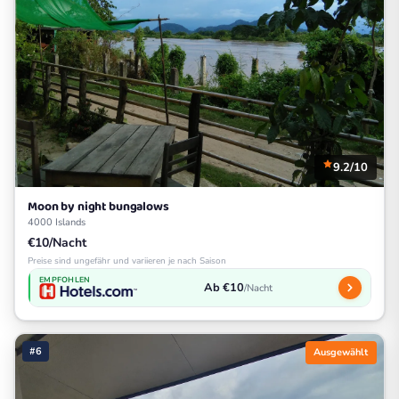
9.2/10
Moon by night bungalows
4000 Islands
€10/Nacht
Preise sind ungefähr und variieren je nach Saison
EMPFOHLEN
Ab €10
/Nacht
#6
Ausgewählt