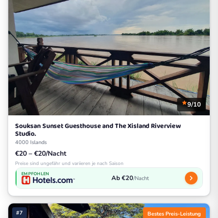
9/10
Souksan Sunset Guesthouse and The Xisland Riverview
Studio.
4000 Islands
€20 – €20/Nacht
Preise sind ungefähr und variieren je nach Saison
EMPFOHLEN
Ab €20
/Nacht
#7
Bestes Preis-Leistung