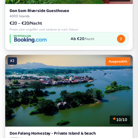
Don Som Riverside Guesthouse
4000 Islands
€20 – €20/Nacht
Preise sind ungefähr und variieren je nach Saison
EMPFOHLEN
Ab €20
/Nacht
#2
Ausgewählt
10/10
Don Falang Homestay - Private Island & beach