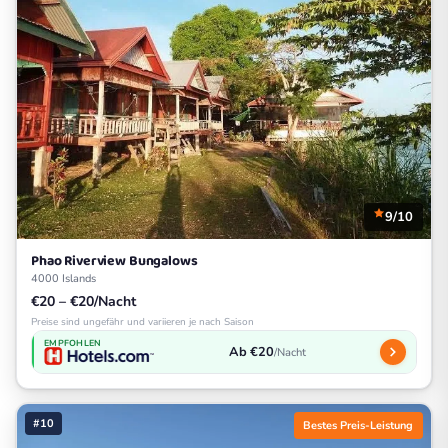
9/10
Phao Riverview Bungalows
4000 Islands
€20 – €20/Nacht
Preise sind ungefähr und variieren je nach Saison
EMPFOHLEN
Ab €20
/Nacht
#10
Bestes Preis-Leistung