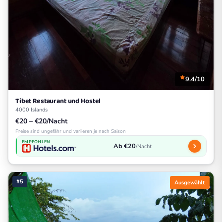
9.4/10
Tibet Restaurant und Hostel
4000 Islands
€20 – €20/Nacht
Preise sind ungefähr und variieren je nach Saison
EMPFOHLEN
Ab €20
/Nacht
#5
Ausgewählt