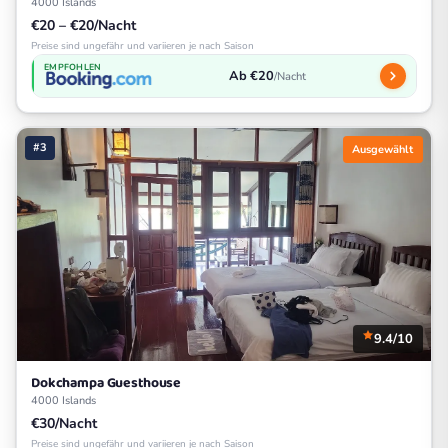
4000 Islands
€20 – €20/Nacht
Preise sind ungefähr und variieren je nach Saison
EMPFOHLEN
Ab €20
/Nacht
#3
Ausgewählt
9.4/10
Dokchampa Guesthouse
4000 Islands
€30/Nacht
Preise sind ungefähr und variieren je nach Saison