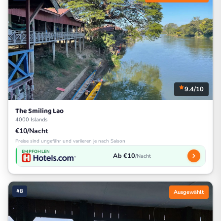
9.4/10
The Smiling Lao
4000 Islands
€10/Nacht
Preise sind ungefähr und variieren je nach Saison
EMPFOHLEN
Ab €10
/Nacht
#8
Ausgewählt