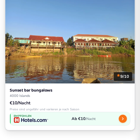
9/10
Sunset bar bungalows
4000 Islands
€10/Nacht
Preise sind ungefähr und variieren je nach Saison
EMPFOHLEN
Ab €10
/Nacht