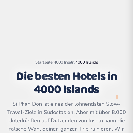
Startseite
/
4000 Inseln
/
4000 Islands
Die besten Hotels in
4000 Islands
Leaflet
|
©
OpenStreetMap
contributors | ©
Si Phan Don ist eines der lohnendsten Slow-
CARTO
Travel-Ziele in Südostasien. Aber mit über 8.000
Unterkünften auf Dutzenden von Inseln kann die
falsche Wahl deinen ganzen Trip ruinieren. Wir