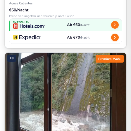
Aguas Calientes
€60/Nacht
Preise sind ungefähr und variieren je nach Saison
EMPFOHLEN
Ab €60
/Nacht
Ab €70
/Nacht
#8
Premium-Wahl