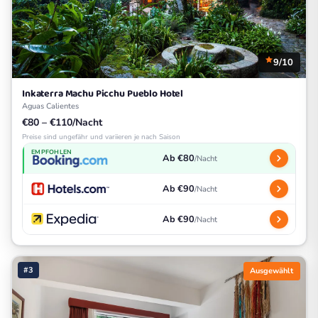
9/10
Inkaterra Machu Picchu Pueblo Hotel
Aguas Calientes
€80 – €110/Nacht
Preise sind ungefähr und variieren je nach Saison
EMPFOHLEN
Ab €80
/Nacht
Ab €90
/Nacht
Ab €90
/Nacht
#3
Ausgewählt