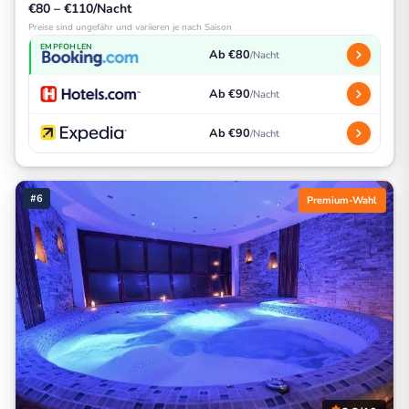
€80 – €110/Nacht
Preise sind ungefähr und variieren je nach Saison
EMPFOHLEN
Ab €80
/Nacht
Ab €90
/Nacht
Ab €90
/Nacht
#6
Premium-Wahl