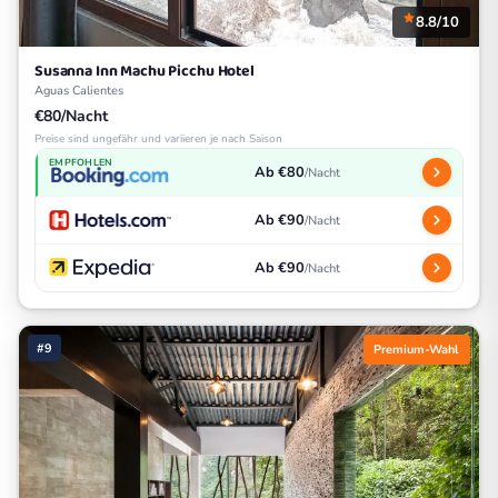
8.8/10
Susanna Inn Machu Picchu Hotel
Aguas Calientes
€80/Nacht
Preise sind ungefähr und variieren je nach Saison
EMPFOHLEN
Ab €80
/Nacht
Ab €90
/Nacht
Ab €90
/Nacht
#9
Premium-Wahl