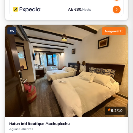
Ab €80
/Nacht
#5
Ausgewählt
9.2/10
Hatun Inti Boutique Machupicchu
Aguas Calientes