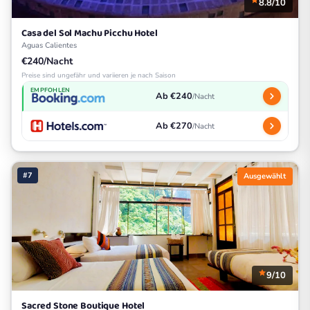
8.8/10
Casa del Sol Machu Picchu Hotel
Aguas Calientes
€240/Nacht
Preise sind ungefähr und variieren je nach Saison
EMPFOHLEN
Ab €240
/Nacht
Ab €270
/Nacht
#7
Ausgewählt
9/10
Sacred Stone Boutique Hotel