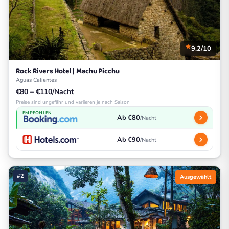
9.2/10
Rock Rivers Hotel | Machu Picchu
Aguas Calientes
€80 – €110/Nacht
Preise sind ungefähr und variieren je nach Saison
EMPFOHLEN
Ab €80
/Nacht
Ab €90
/Nacht
#2
Ausgewählt