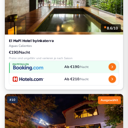
8.6/10
El MaPi Hotel byInkaterra
Aguas Calientes
€190/Nacht
Preise sind ungefähr und variieren je nach Saison
EMPFOHLEN
Ab €190
/Nacht
Ab €210
/Nacht
#10
Ausgewählt