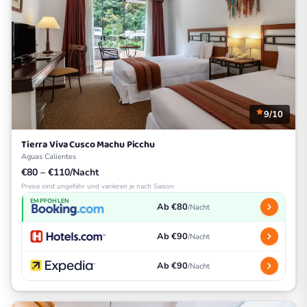
9/10
Tierra Viva Cusco Machu Picchu
Aguas Calientes
€80 – €110/Nacht
Preise sind ungefähr und variieren je nach Saison
EMPFOHLEN
Ab €80
/Nacht
Ab €90
/Nacht
Ab €90
/Nacht