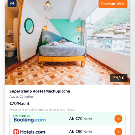
#4
Premium-Wahl
9/10
Supertramp Hostel Machupicchu
Aguas Calientes
€70/Nacht
Preise sind ungefähr und variieren je nach Saison
EMPFOHLEN
Ab €70
/Nacht
Ab €80
/Nacht