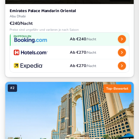
Emirates Palace Mandarin Oriental
Abu Dhabi
€240/Nacht
Preise sind ungefähr und variieren je nach Saison
EMPFOHLEN
Ab €240
/Nacht
Ab €270
/Nacht
Ab €270
/Nacht
#2
Top-Bewertet