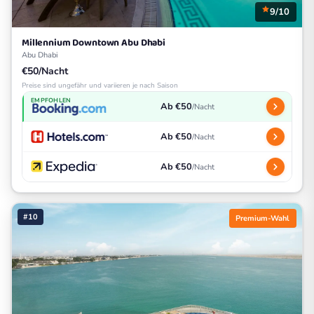
9/10
Millennium Downtown Abu Dhabi
Abu Dhabi
€50/Nacht
Preise sind ungefähr und variieren je nach Saison
EMPFOHLEN
Ab €50
/Nacht
Ab €50
/Nacht
Ab €50
/Nacht
#10
Premium-Wahl