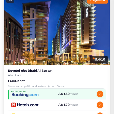
Ausgewählt
9.4/10
Novotel Abu Dhabi Al Bustan
Abu Dhabi
€60/Nacht
Preise sind ungefähr und variieren je nach Saison
EMPFOHLEN
Ab €60
/Nacht
Ab €70
/Nacht