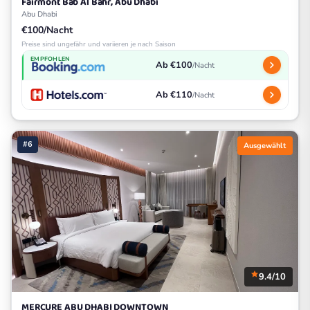
Fairmont Bab Al Bahr, Abu Dhabi
Abu Dhabi
€100/Nacht
Preise sind ungefähr und variieren je nach Saison
EMPFOHLEN
Ab €100
/Nacht
Ab €110
/Nacht
#6
Ausgewählt
9.4/10
MERCURE ABU DHABI DOWNTOWN