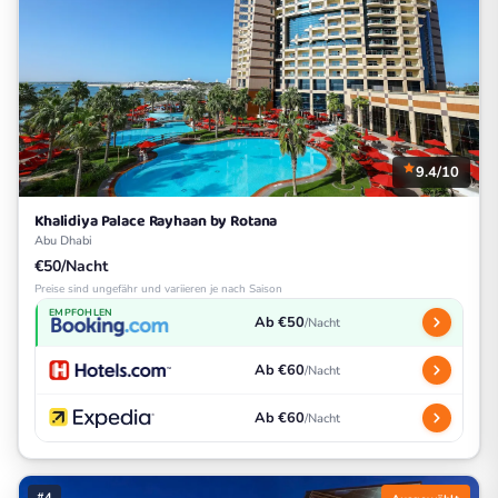
9.4/10
Khalidiya Palace Rayhaan by Rotana
Abu Dhabi
€50/Nacht
Preise sind ungefähr und variieren je nach Saison
EMPFOHLEN
Ab €50
/Nacht
Ab €60
/Nacht
Ab €60
/Nacht
#4