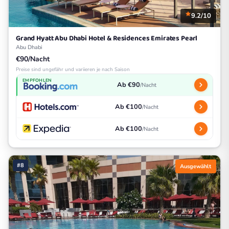
9.2/10
Grand Hyatt Abu Dhabi Hotel & Residences Emirates Pearl
Abu Dhabi
€90/Nacht
Preise sind ungefähr und variieren je nach Saison
EMPFOHLEN
Ab €90
/Nacht
Ab €100
/Nacht
Ab €100
/Nacht
#8
Ausgewählt