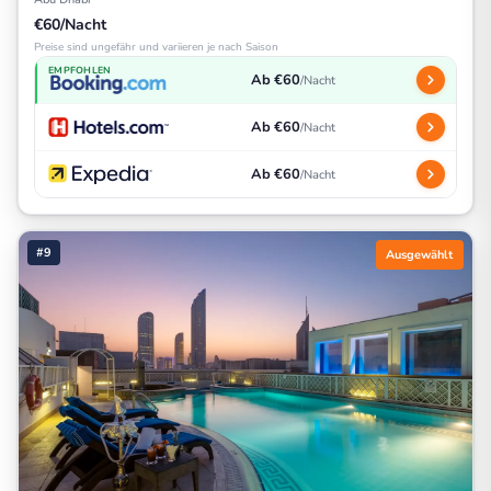
€60/Nacht
Preise sind ungefähr und variieren je nach Saison
EMPFOHLEN
Ab €60
/Nacht
Ab €60
/Nacht
Ab €60
/Nacht
#9
Ausgewählt