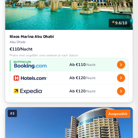
9.6/10
Rixos Marina Abu Dhabi
Abu Dhabi
€110/Nacht
Preise sind ungefähr und variieren je nach Saison
EMPFOHLEN
Ab €110
/Nacht
Ab €120
/Nacht
Ab €120
/Nacht
#3
Ausgewählt