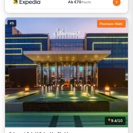
Ab €70
/Nacht
#5
Premium-Wahl
9.4/10