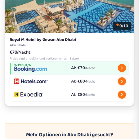
9/10
Royal M Hotel by Gewan Abu Dhabi
Abu Dhabi
€70/Nacht
Preise sind ungefähr und variieren je nach Saison
EMPFOHLEN
Ab €70
/Nacht
Ab €80
/Nacht
Ab €80
/Nacht
Mehr Optionen in Abu Dhabi gesucht?