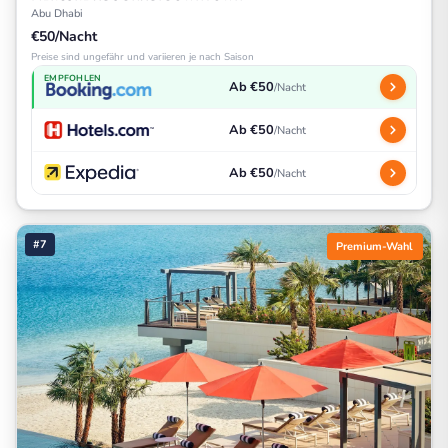
Abu Dhabi
€50/Nacht
Preise sind ungefähr und variieren je nach Saison
EMPFOHLEN
Ab €50
/Nacht
Ab €50
/Nacht
Ab €50
/Nacht
#7
Premium-Wahl