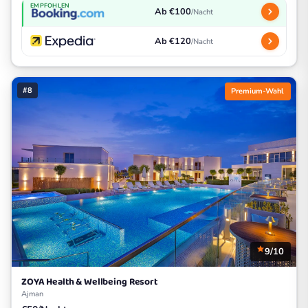
EMPFOHLEN
Ab €100
/Nacht
Ab €120
/Nacht
#8
Premium-Wahl
9/10
ZOYA Health & Wellbeing Resort
Ajman