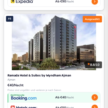
Ab €90
/Nacht
#6
Ausgewählt
8.8/10
Ramada Hotel & Suites by Wyndham Ajman
Ajman
€40/Nacht
Preise sind ungefähr und variieren je nach Saison
EMPFOHLEN
Ab €40
/Nacht
Ab €50
/Nacht