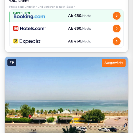
€50/Nacht
Preise sind ungefähr und variieren je nach Saison
EMPFOHLEN
Ab €50
/Nacht
Ab €60
/Nacht
Ab €60
/Nacht
#9
Ausgewählt