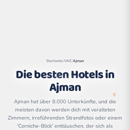
Startseite
/
VAE
/
Ajman
Die besten Hotels in
Ajman
Leaflet
|
©
OpenStreetMap
contributors | ©
Ajman hat über 8.000 Unterkünfte, und die
CARTO
meisten davon werden dich mit veralteten
Zimmern, irreführenden Strandfotos oder einem
'Corniche-Blick' enttäuschen, der sich als