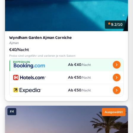
9.2/10
Wyndham Garden Ajman Corniche
Ajman
€40/Nacht
Preise sind ungefähr und variieren je nach Saison
EMPFOHLEN
Ab €40
/Nacht
Ab €50
/Nacht
Ab €50
/Nacht
#4
Ausgewählt