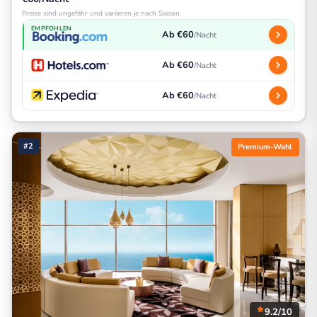
Preise sind ungefähr und variieren je nach Saison
EMPFOHLEN
Ab €60
/Nacht
Ab €60
/Nacht
Ab €60
/Nacht
#2
Premium-Wahl
9.2/10