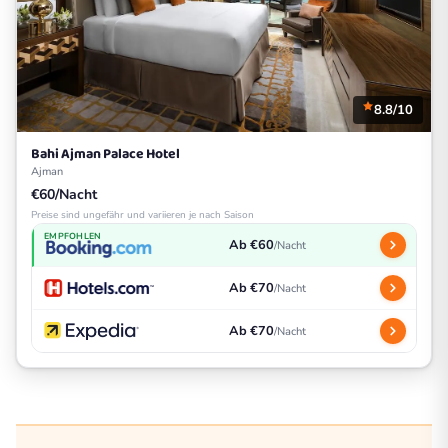
8.8/10
Bahi Ajman Palace Hotel
Ajman
€60/Nacht
Preise sind ungefähr und variieren je nach Saison
EMPFOHLEN
Ab €60
/Nacht
Ab €70
/Nacht
Ab €70
/Nacht