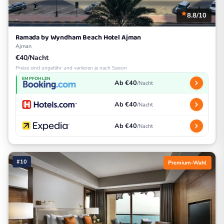
8.8/10
Ramada by Wyndham Beach Hotel Ajman
Ajman
€40/Nacht
Preise sind ungefähr und variieren je nach Saison
EMPFOHLEN
Ab €40
/Nacht
Ab €40
/Nacht
Ab €40
/Nacht
#10
Premium-Wahl