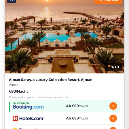
Premium-Wahl
9/10
Ajman Saray, a Luxury Collection Resort, Ajman
Ajman
€80/Nacht
Preise sind ungefähr und variieren je nach Saison
EMPFOHLEN
Ab €80
/Nacht
Ab €90
/Nacht