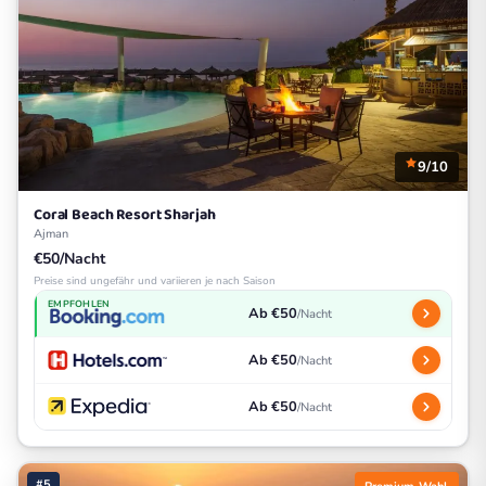
9/10
Coral Beach Resort Sharjah
Ajman
€50/Nacht
Preise sind ungefähr und variieren je nach Saison
EMPFOHLEN
Ab €50
/Nacht
Ab €50
/Nacht
Ab €50
/Nacht
#5