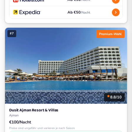
Ab €50
/Nacht
#7
Premium-Wahl
8.8/10
Dusit Ajman Resort & Villas
Ajman
€100/Nacht
Preise sind ungefähr und variieren je nach Saison