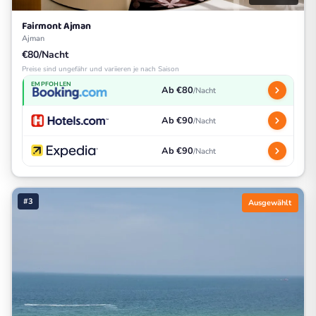
Fairmont Ajman
Ajman
€80/Nacht
Preise sind ungefähr und variieren je nach Saison
EMPFOHLEN
Ab €80
/Nacht
Ab €90
/Nacht
Ab €90
/Nacht
#3
Ausgewählt