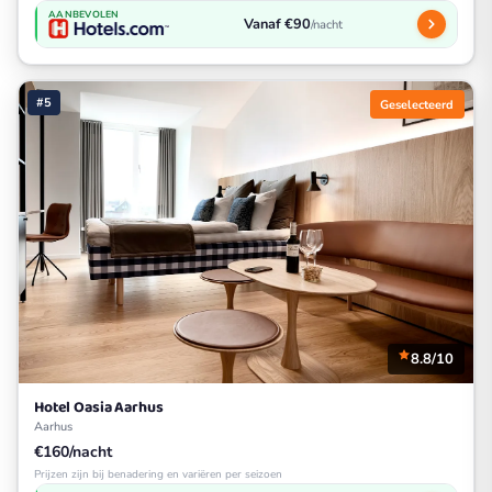
AANBEVOLEN
Vanaf €90
/nacht
#5
Geselecteerd
8.8/10
Hotel Oasia Aarhus
Aarhus
€160/nacht
Prijzen zijn bij benadering en variëren per seizoen