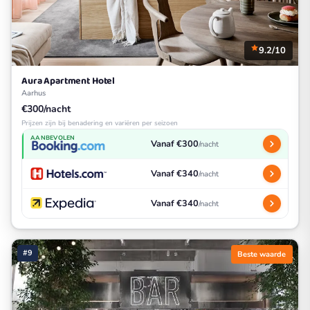
9.2/10
Aura Apartment Hotel
Aarhus
€300/nacht
Prijzen zijn bij benadering en variëren per seizoen
AANBEVOLEN
Vanaf €300
/nacht
Vanaf €340
/nacht
Vanaf €340
/nacht
#9
Beste waarde