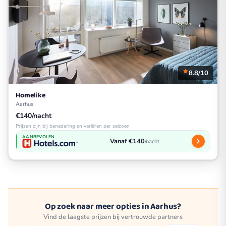
8.8/10
Homelike
Aarhus
€140/nacht
Prijzen zijn bij benadering en variëren per seizoen
AANBEVOLEN
Vanaf €140
/nacht
Op zoek naar meer opties in Aarhus?
Vind de laagste prijzen bij vertrouwde partners