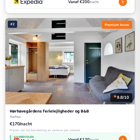
Vanaf €200
/nacht
#2
Premium keuze
9.8/10
Hørhavegårdens ferielejligheder og B&B
Aarhus
€170/nacht
Prijzen zijn bij benadering en variëren per seizoen
AANBEVOLEN
Vanaf €170
/nacht