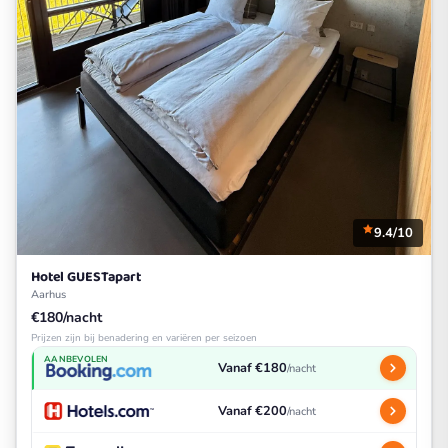
9.4/10
Hotel GUESTapart
Aarhus
€180/nacht
Prijzen zijn bij benadering en variëren per seizoen
AANBEVOLEN
Vanaf €180
/nacht
Vanaf €200
/nacht