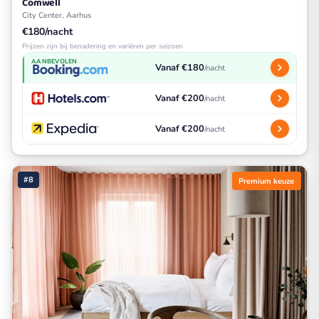
Comwell
City Center, Aarhus
€180/nacht
Prijzen zijn bij benadering en variëren per seizoen
AANBEVOLEN
Vanaf €180
/nacht
Vanaf €200
/nacht
Vanaf €200
/nacht
#8
Premium keuze