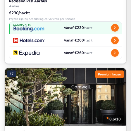
Radisson RED Aarhus
Aarhus
€230/nacht
Prijzen zijn bij benadering en variëren per seizoen
AANBEVOLEN
Vanaf €230
/nacht
Vanaf €260
/nacht
Vanaf €260
/nacht
#7
Premium keuze
8.6/10