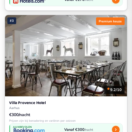
#3
Premium keuze
9.2/10
Villa Provence Hotel
Aarhus
€300/nacht
Prijzen zijn bij benadering en variëren per seizoen
AANBEVOLEN
Vanaf €300
/nacht