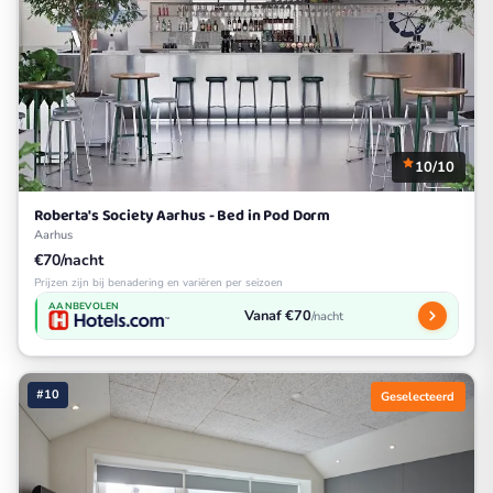
10/10
Roberta's Society Aarhus - Bed in Pod Dorm
Aarhus
€70/nacht
Prijzen zijn bij benadering en variëren per seizoen
AANBEVOLEN
Vanaf €70
/nacht
#10
Geselecteerd