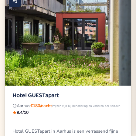
#1
Hotel GUESTapart
Aarhus
€180/nacht
Prijzen zijn bij benadering en variëren per seizoen
9.4/10
Hotel GUESTapart in Aarhus is een verrassend fijne