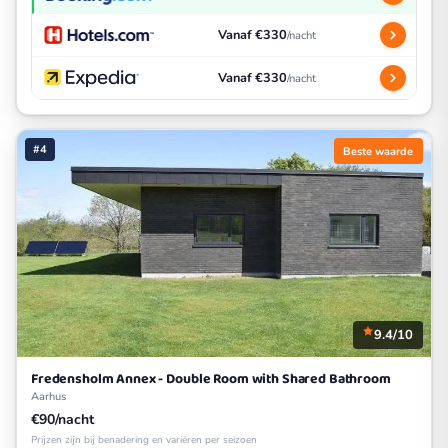
Vanaf €330
/nacht
Vanaf €330
/nacht
#4
Beste waarde
9.4/10
Fredensholm Annex - Double Room with Shared Bathroom
Aarhus
€90/nacht
Prijzen zijn bij benadering en variëren per seizoen