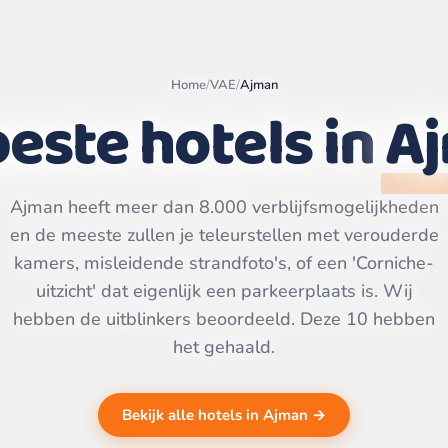
Home
/
VAE
/
Ajman
este hotels in
A
Leaflet
|
©
OpenStreetMap
Ajman heeft meer dan 8.000 verblijfsmogelijkheden
contributors | ©
CARTO
en de meeste zullen je teleurstellen met verouderde
kamers, misleidende strandfoto's, of een 'Corniche-
uitzicht' dat eigenlijk een parkeerplaats is. Wij
hebben de uitblinkers beoordeeld. Deze 10 hebben
het gehaald.
Bekijk alle hotels in Ajman →