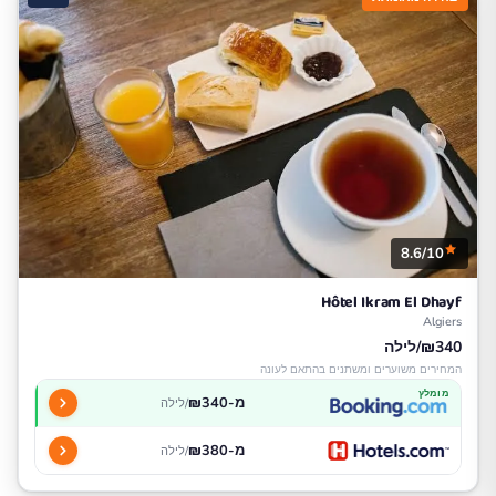
8.6/10
Hôtel Ikram El Dhayf
Algiers
₪340/לילה
המחירים משוערים ומשתנים בהתאם לעונה
מומלץ
מ-₪340
/לילה
מ-₪380
/לילה