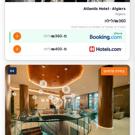
Atlantis Hotel - Algiers
Algiers
₪360/לילה
המחירים משוערים ומשתנים בהתאם לעונה
מומלץ
מ-₪360
/לילה
מ-₪400
/לילה
#4
בחירה פרמיום