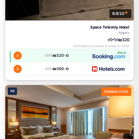
8.8/10
Space Telemly Hotel
Algiers
₪320/לילה
המחירים משוערים ומשתנים בהתאם לעונה
מומלץ
מ-₪320
/לילה
מ-₪360
/לילה
#8
בחירה מאומתת