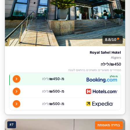
8.8/10
Royal Sahel Hotel
Algiers
₪450/לילה
המחירים משוערים ומשתנים בהתאם לעונה
מומלץ
מ-₪450
/לילה
מ-₪500
/לילה
מ-₪500
/לילה
#7
בחירה מאומתת