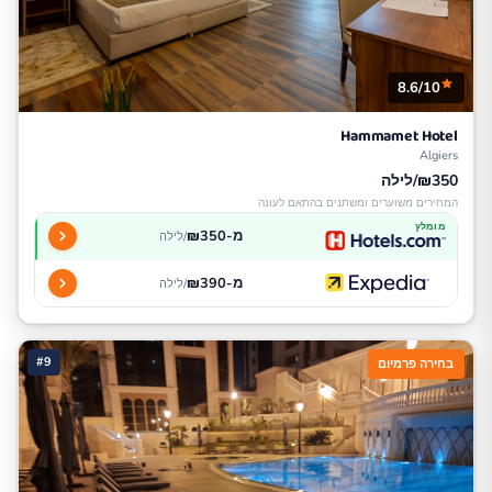
8.6/10
Hammamet Hotel
Algiers
₪350/לילה
המחירים משוערים ומשתנים בהתאם לעונה
מומלץ
מ-₪350
/לילה
מ-₪390
/לילה
#9
בחירה פרמיום