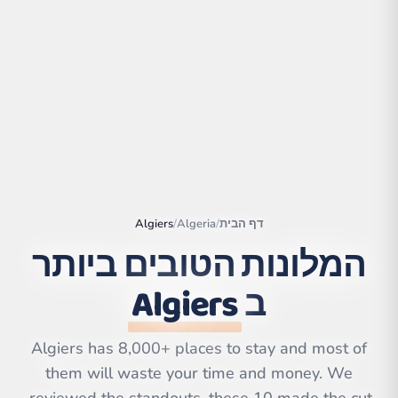
דף הבית
/
Algeria
/
Algiers
המלונות הטובים ביותר
ב
Algiers
|
©
Leaflet
OpenStreetMap
contributors | ©
CARTO
Algiers has 8,000+ places to stay and most of
them will waste your time and money. We