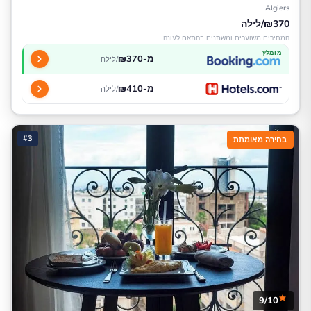
Algiers
₪370/לילה
המחירים משוערים ומשתנים בהתאם לעונה
מומלץ
מ-₪370
/לילה
מ-₪410
/לילה
#3
בחירה מאומתת
9/10