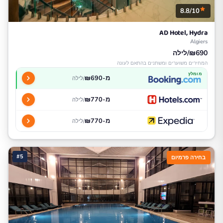
8.8/10
AD Hotel, Hydra
Algiers
₪690/לילה
המחירים משוערים ומשתנים בהתאם לעונה
מומלץ
מ-₪690
/לילה
מ-₪770
/לילה
מ-₪770
/לילה
#5
בחירה פרמיום