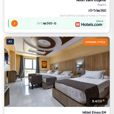
Hôtel Saint Eugène
Algiers
₪360/לילה
המחירים משוערים ומשתנים בהתאם לעונה
מומלץ
מ-₪360
/לילה
#2
בחירה מאומתת
9.4/10
Hôtel Zinou ZM