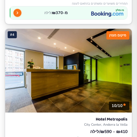
המחירים משוערים ומשתנים בהתאם לעונה
מומלץ
מ-₪370
/לילה
#4
מיקום מצוין
10/10
Hotel Metropolis
City Center, Andorra la Vella
₪410 – ₪590/לילה