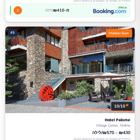
המחירים משוערים ומשתנים בהתאם לעונה
מומלץ
מ-₪410
/לילה
#5
Hidden Gem
10/10
Hotel Palome
Village Center, Ordino
₪430 – ₪570/לילה
המחירים משוערים ומשתנים בהתאם לעונה