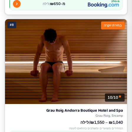
מומלץ
מ-₪650
/לילה
#8
בחירת יוקרה
10/10
Grau Roig Andorra Boutique Hotel and Spa
Grau Roig, Encamp
₪1,040 – ₪1,550/לילה
המחירים משוערים ומשתנים בהתאם לעונה