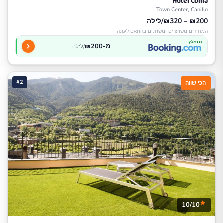
Hotel Coma
Town Center, Canillo
₪200 – ₪320/לילה
המחירים משוערים ומשתנים בהתאם לעונה
מומלץ
מ-₪200
/לילה
#2
הכי שווה
10/10