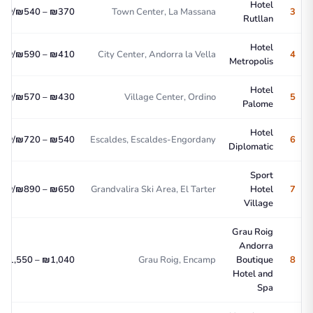
Hotel
3
Town Center, La Massana
₪370 – ₪540/לילה
Rutllan
Hotel
4
City Center, Andorra la Vella
₪410 – ₪590/לילה
Metropolis
Hotel
5
Village Center, Ordino
₪430 – ₪570/לילה
Palome
Hotel
6
Escaldes, Escaldes-Engordany
₪540 – ₪720/לילה
Diplomatic
Sport
7
Hotel
Grandvalira Ski Area, El Tarter
₪650 – ₪890/לילה
Village
Grau Roig
Andorra
8
Boutique
Grau Roig, Encamp
₪1,040 – ₪1,550/לילה
Hotel and
Spa