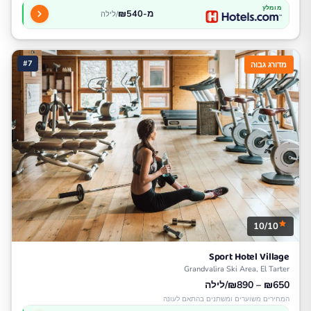
מומלץ
מ-₪540
/לילה
#7
מדורג גבוה
10/10
Sport Hotel Village
Grandvalira Ski Area, El Tarter
₪650 – ₪890/לילה
המחירים משוערים ומשתנים בהתאם לעונה