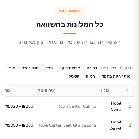
במבט אחד
כל המלונות בהשוואה
השוואה זה לצד זה של מיקום, מחיר וציון מאומת.
סינון לפי שירותים
בריכה
ארוחת בוקר
ספא
חדר כושר
חוף
מותר חיות מחמד
חנייה
שאטל
#
מלון
עיר ואזור
מחיר/
Hotel
1
Town Center, Canillo
₪200 – ₪320/לילה
Coma
Hotel
2
Town Center, Sant Julià de Lòria
₪260 – ₪350/לילה
Cervol