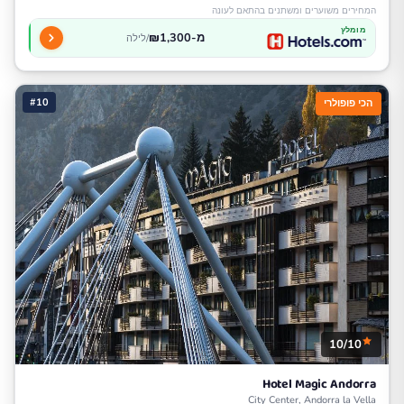
המחירים משוערים ומשתנים בהתאם לעונה
מומלץ
מ-₪1,300
/לילה
#10
הכי פופולרי
10/10
Hotel Magic Andorra
City Center, Andorra la Vella