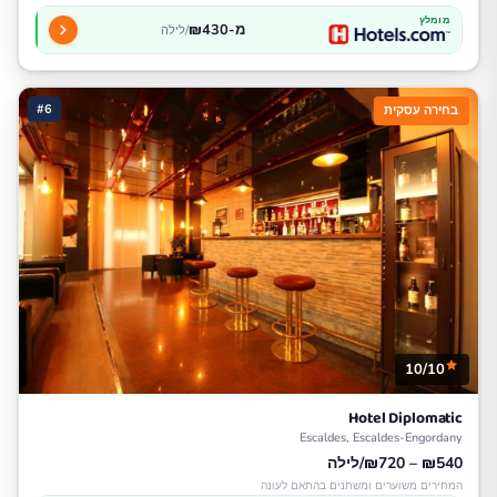
מומלץ
מ-₪430
/לילה
#6
בחירה עסקית
10/10
Hotel Diplomatic
Escaldes, Escaldes-Engordany
₪540 – ₪720/לילה
המחירים משוערים ומשתנים בהתאם לעונה