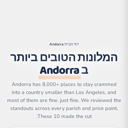
דף הבית
/
Andorra
המלונות הטובים ביותר
ב
Andorra
Andorra has 8,000+ places to stay crammed
into a country smaller than Los Angeles, and
|
©
Leaflet
OpenStreetMap
contributors | ©
most of them are fine. just fine. We reviewed the
CARTO
standouts across every parish and price point.
These 10 made the cut.