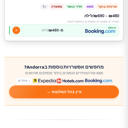
ארוחת בוקר
ספא
חדר כושר
מסעדה
+5
₪480 – ₪690/לילה
המחירים משוערים ומשתנים בהתאם לעונה
מומלץ
מ-₪480
/לילה
מחפשים אפשרויות נוספות בAndorra?
מצא את המחירים הנמוכים ביותר מספקים מהימנים
+ אחרים
עיין בכל המלונות →