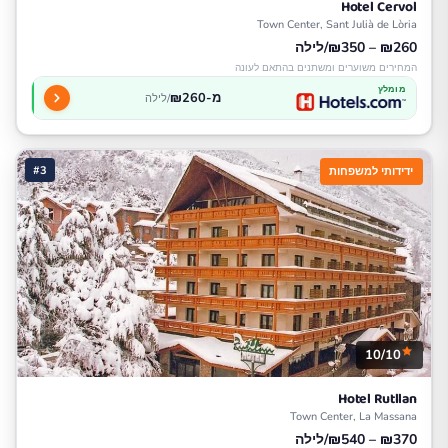
Hotel Cervol
Town Center, Sant Julià de Lòria
₪260 – ₪350/לילה
המחירים משוערים ומשתנים בהתאם לעונה
מומלץ
מ-₪260
/לילה
#3
ידידותי למשפחות
10/10
Hotel Rutllan
Town Center, La Massana
₪370 – ₪540/לילה