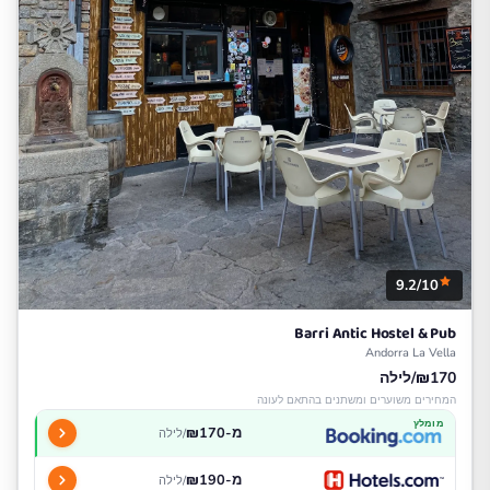
9.2/10
Barri Antic Hostel & Pub
Andorra La Vella
₪170/לילה
המחירים משוערים ומשתנים בהתאם לעונה
מומלץ
מ-₪170
/לילה
מ-₪190
/לילה