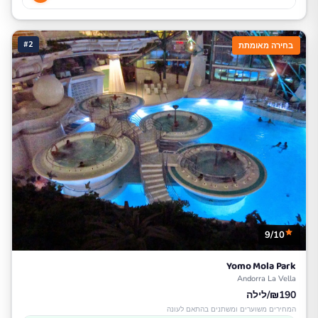
#2
בחירה מאומתת
9/10
Yomo Mola Park
Andorra La Vella
₪190/לילה
המחירים משוערים ומשתנים בהתאם לעונה