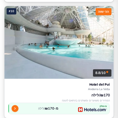
#10
הכי שווה
8.8/10
Hotel del Pui
Andorra La Vella
₪170/לילה
המחירים משוערים ומשתנים בהתאם לעונה
מומלץ
מ-₪170
/לילה