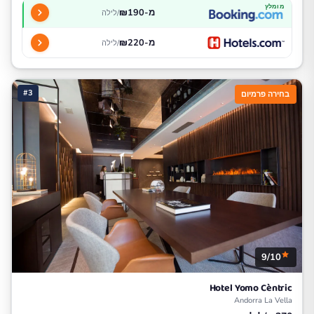
מומלץ
מ-₪190
/לילה
מ-₪220
/לילה
#3
בחירה פרמיום
9/10
Hotel Yomo Cèntric
Andorra La Vella