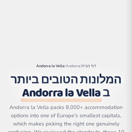
דף הבית
/
Andorra
/
Andorra la Vella
המלונות הטובים ביותר
ב
Andorra la Vella
|
©
Leaflet
OpenStreetMap
contributors | ©
CARTO
Andorra la Vella packs 8,000+ accommodation
options into one of Europe's smallest capitals,
which makes picking the right one genuinely