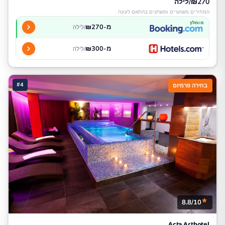
₪270/לילה
המחירים משוערים ומשתנים בהתאם לעונה
מומלץ
מ-₪270
/לילה
מ-₪300
/לילה
#4
בחירה פרמיום
8.8/10
Acta Arthotel