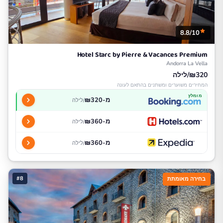
8.8/10
Hotel Starc by Pierre & Vacances Premium
Andorra La Vella
₪320/לילה
המחירים משוערים ומשתנים בהתאם לעונה
מומלץ
מ-₪320
/לילה
מ-₪360
/לילה
מ-₪360
/לילה
#8
בחירה מאומתת