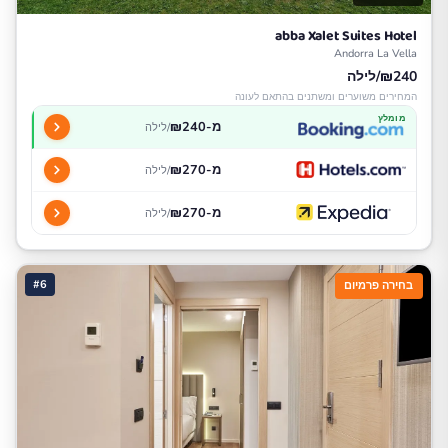
abba Xalet Suites Hotel
Andorra La Vella
₪240/לילה
המחירים משוערים ומשתנים בהתאם לעונה
מומלץ
מ-₪240
/לילה
מ-₪270
/לילה
מ-₪270
/לילה
#6
בחירה פרמיום