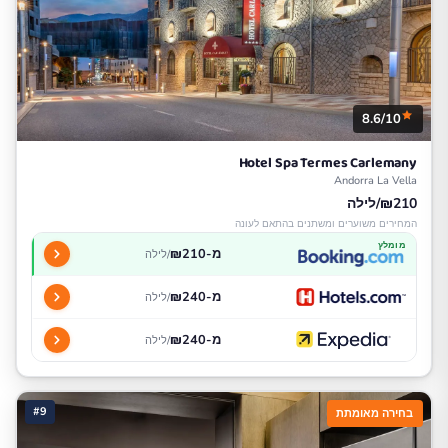
8.6/10
Hotel Spa Termes Carlemany
Andorra La Vella
₪210/לילה
המחירים משוערים ומשתנים בהתאם לעונה
מומלץ
מ-₪210
/לילה
מ-₪240
/לילה
מ-₪240
/לילה
#9
בחירה מאומתת