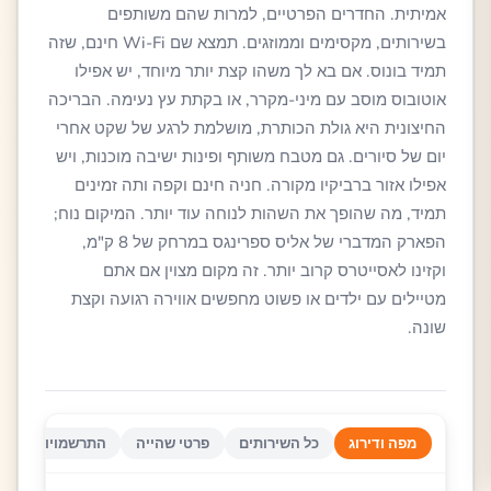
אמיתית. החדרים הפרטיים, למרות שהם משותפים
בשירותים, מקסימים וממוזגים. תמצא שם Wi-Fi חינם, שזה
תמיד בונוס. אם בא לך משהו קצת יותר מיוחד, יש אפילו
אוטובוס מוסב עם מיני-מקרר, או בקתת עץ נעימה. הבריכה
החיצונית היא גולת הכותרת, מושלמת לרגע של שקט אחרי
יום של סיורים. גם מטבח משותף ופינות ישיבה מוכנות, ויש
אפילו אזור ברביקיו מקורה. חניה חינם וקפה ותה זמינים
תמיד, מה שהופך את השהות לנוחה עוד יותר. המיקום נוח;
הפארק המדברי של אליס ספרינגס במרחק של 8 ק"מ,
וקזינו לאסייטרס קרוב יותר. זה מקום מצוין אם אתם
מטיילים עם ילדים או פשוט מחפשים אווירה רגועה וקצת
שונה.
מפה ודירוג
כל השירותים
פרטי שהייה
התרשמויות אורחי