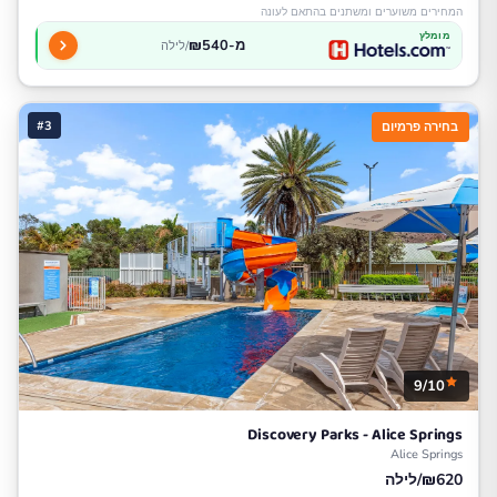
המחירים משוערים ומשתנים בהתאם לעונה
מומלץ
מ-₪540
/לילה
#3
בחירה פרמיום
9/10
Discovery Parks - Alice Springs
Alice Springs
₪620/לילה