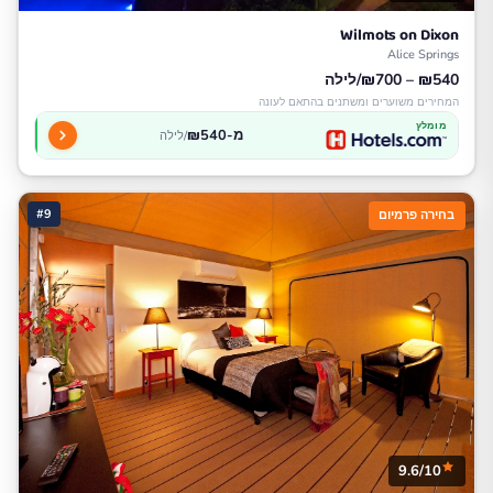
Wilmots on Dixon
Alice Springs
₪540 – ₪700/לילה
המחירים משוערים ומשתנים בהתאם לעונה
מומלץ
מ-₪540
/לילה
#9
בחירה פרמיום
9.6/10