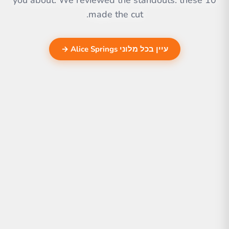
you about. We reviewed the standouts. these 10
made the cut.
עיין בכל מלוני Alice Springs →