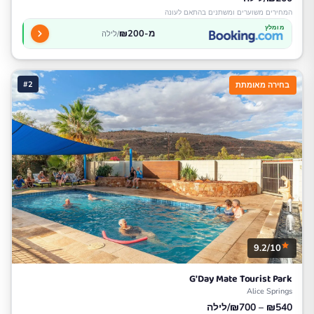
המחירים משוערים ומשתנים בהתאם לעונה
מומלץ
מ-₪200
/לילה
#2
בחירה מאומתת
9.2/10
G'Day Mate Tourist Park
Alice Springs
₪540 – ₪700/לילה