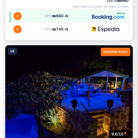
₪660/לילה
המחירים משוערים ומשתנים בהתאם לעונה
מומלץ
מ-₪660
/לילה
מ-₪740
/לילה
#8
בחירה מאומתת
9.6/10