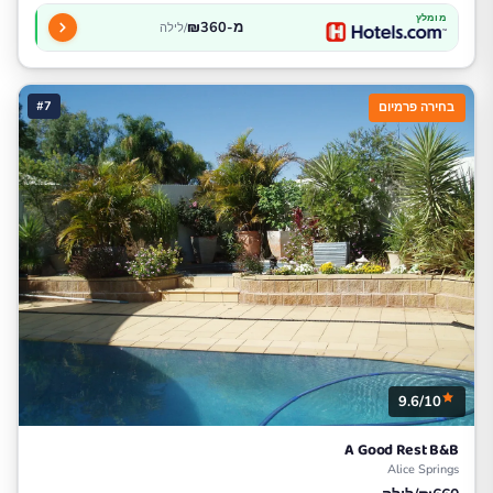
מומלץ
מ-₪360
/לילה
#7
בחירה פרמיום
9.6/10
A Good Rest B&B
Alice Springs