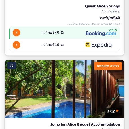
Quest Alice Springs
Alice Springs
₪540/לילה
המחירים משוערים ומשתנים בהתאם לעונה
מומלץ
מ-₪540
/לילה
מ-₪610
/לילה
#5
בחירה מאומתת
9/10
Jump Inn Alice Budget Accommodation