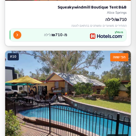
Squeakywindmill Boutique Tent B&B
Alice Springs
₪710/לילה
המחירים משוערים ומשתנים בהתאם לעונה
מומלץ
מ-₪710
/לילה
#10
הכי שווה