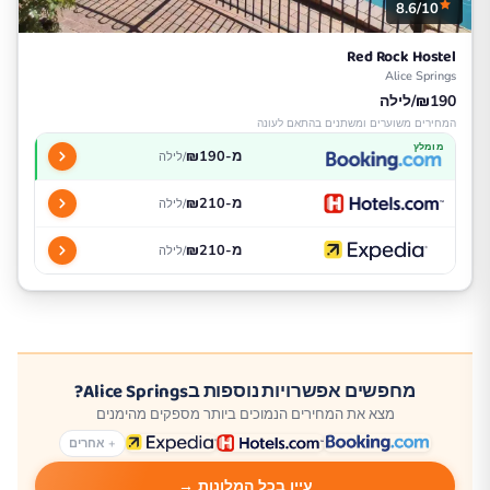
8.6/10
Red Rock Hostel
Alice Springs
₪190/לילה
המחירים משוערים ומשתנים בהתאם לעונה
מומלץ
מ-₪190
/לילה
מ-₪210
/לילה
מ-₪210
/לילה
מחפשים אפשרויות נוספות בAlice Springs?
מצא את המחירים הנמוכים ביותר מספקים מהימנים
+ אחרים
עיין בכל המלונות →