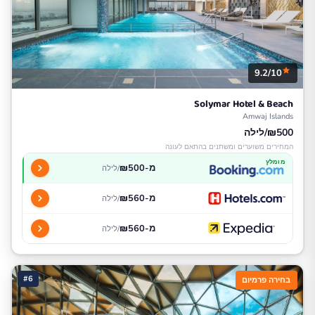
9.2/10
Solymar Hotel & Beach
Amwaj Islands
₪500/לילה
המחירים משוערים ומשתנים בהתאם לעונה
מומלץ
מ-₪500
/לילה
מ-₪560
/לילה
מ-₪560
/לילה
#6
בחירה פרמיום