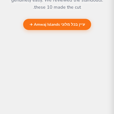
genuinely easy. We reviewed the standouts.
these 10 made the cut.
עיין בכל מלוני Amwaj Islands →