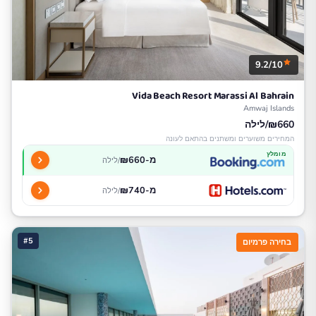
9.2/10
Vida Beach Resort Marassi Al Bahrain
Amwaj Islands
₪660/לילה
המחירים משוערים ומשתנים בהתאם לעונה
מומלץ
מ-₪660
/לילה
מ-₪740
/לילה
#5
בחירה פרמיום