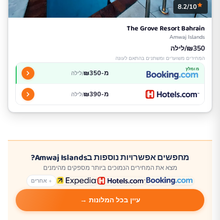
8.2/10
The Grove Resort Bahrain
Amwaj Islands
₪350/לילה
המחירים משוערים ומשתנים בהתאם לעונה
מומלץ
מ-₪350
/לילה
מ-₪390
/לילה
מחפשים אפשרויות נוספות בAmwaj Islands?
מצא את המחירים הנמוכים ביותר מספקים מהימנים
+ אחרים
עיין בכל המלונות →