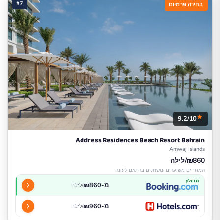
#7
בחירה פרמיום
9.2/10
Address Residences Beach Resort Bahrain
Amwaj Islands
₪860/לילה
המחירים משוערים ומשתנים בהתאם לעונה
מומלץ
מ-₪860
/לילה
מ-₪960
/לילה