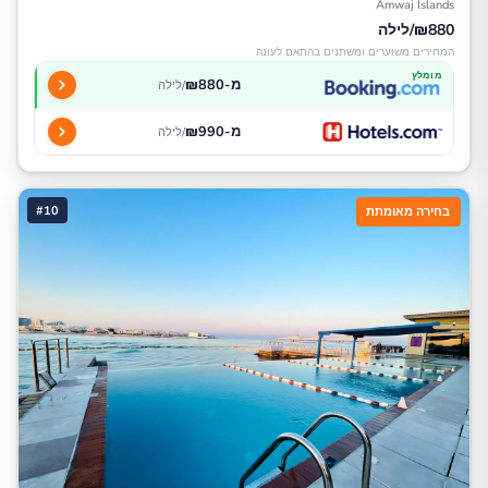
Amwaj Islands
₪880/לילה
המחירים משוערים ומשתנים בהתאם לעונה
מומלץ
מ-₪880
/לילה
מ-₪990
/לילה
#10
בחירה מאומתת