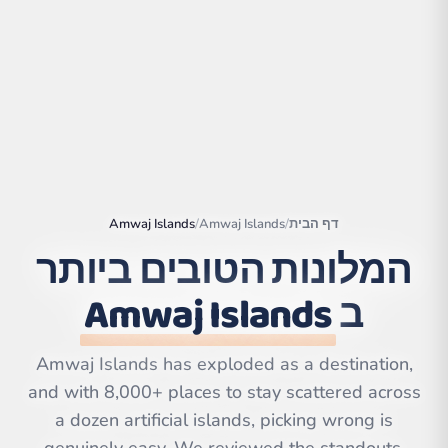
דף הבית
/
Amwaj Islands
/
Amwaj Islands
המלונות הטובים ביותר
ב
Amwaj Islands
|
©
Leaflet
OpenStreetMap
contributors | ©
CARTO
Amwaj Islands has exploded as a destination,
and with 8,000+ places to stay scattered across
a dozen artificial islands, picking wrong is