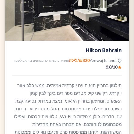
Hilton Bahrain
Amwaj Islands
₪320/לילה
המחירים משוערים ומשתנים בהתאם לעונה
9.8/10
הילטון בחריין הוא חוויה יוקרתית אמיתית, ממש בלב אזור
יוקרתי. רק שני קילומטרים מפרידים בינך לבין קניון
האואזיס, ומוזיאון בחריין הלאומי נמצא במרחק נסיעה קצר.
כשתכנסו, תגלו דירות מתוחכמות, החל מסטודיו ועד דירות
שני חדרים. כולן מצוידות ב-Wi-Fi, טלוויזיות חכמות, ואפילו
מטבחונים לנוחותכם. אם תבחרו באחת מהדירות
המשודרגות, תיהנו ממרפסות פרטיות עם נוף לים וממכונות