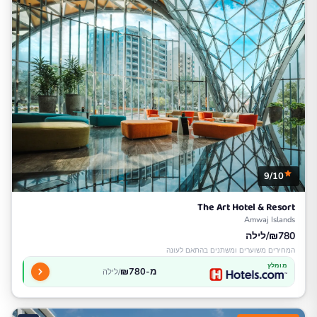
9/10
The Art Hotel & Resort
Amwaj Islands
₪780/לילה
המחירים משוערים ומשתנים בהתאם לעונה
מומלץ
מ-₪780
/לילה