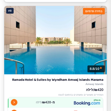
#8
בחירה פרמיום
8.8/10
Ramada Hotel & Suites by Wyndham Amwaj Islands Manama
Amwaj Islands
₪420/לילה
המחירים משוערים ומשתנים בהתאם לעונה
מומלץ
מ-₪420
/לילה