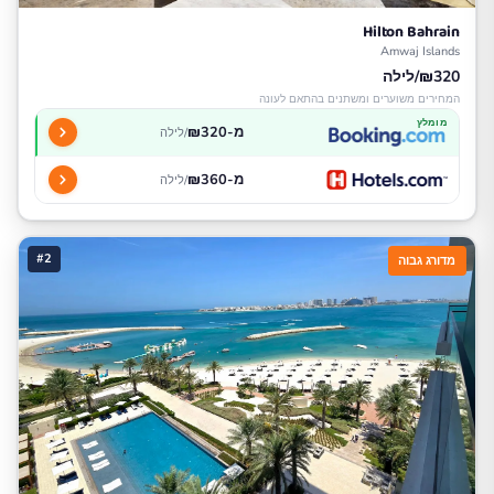
Hilton Bahrain
Amwaj Islands
₪320/לילה
המחירים משוערים ומשתנים בהתאם לעונה
מומלץ
מ-₪320
/לילה
מ-₪360
/לילה
#2
מדורג גבוה