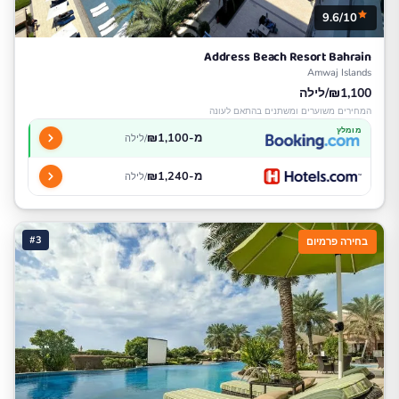
9.6/10
Address Beach Resort Bahrain
Amwaj Islands
₪1,100/לילה
המחירים משוערים ומשתנים בהתאם לעונה
מומלץ
מ-₪1,100
/לילה
מ-₪1,240
/לילה
#3
בחירה פרמיום