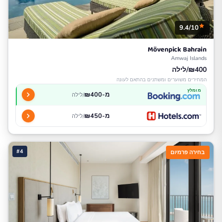
9.4/10
Mövenpick Bahrain
Amwaj Islands
₪400/לילה
המחירים משוערים ומשתנים בהתאם לעונה
מומלץ
מ-₪400
/לילה
מ-₪450
/לילה
#4
בחירה פרמיום