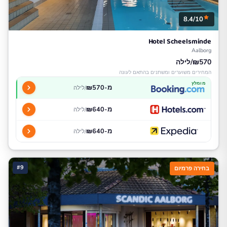
8.4/10
Hotel Scheelsminde
Aalborg
₪570/לילה
המחירים משוערים ומשתנים בהתאם לעונה
מומלץ
מ-₪570
/לילה
מ-₪640
/לילה
מ-₪640
/לילה
#9
בחירה פרמיום