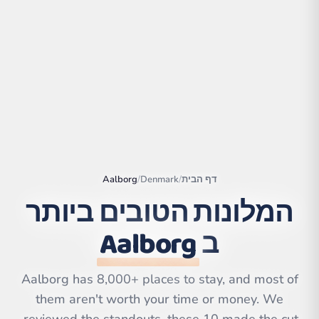
דף הבית
/
Denmark
/
Aalborg
המלונות הטובים ביותר
ב
Aalborg
|
©
Leaflet
OpenStreetMap
contributors | ©
CARTO
Aalborg has 8,000+ places to stay, and most of
them aren't worth your time or money. We