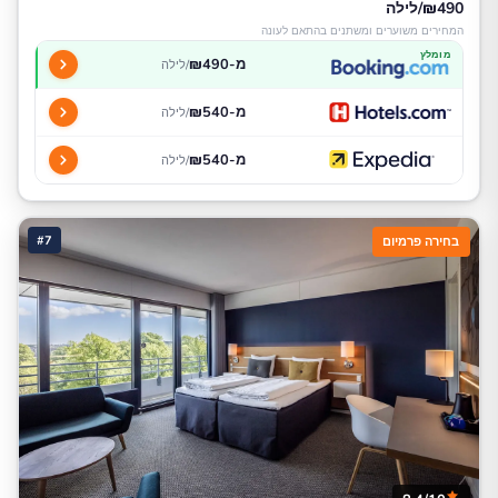
₪490/לילה
המחירים משוערים ומשתנים בהתאם לעונה
מומלץ
מ-₪490
/לילה
מ-₪540
/לילה
מ-₪540
/לילה
#7
בחירה פרמיום