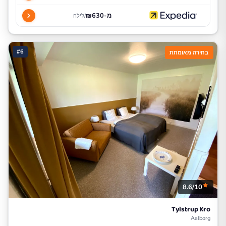
מ-₪630
/לילה
#6
בחירה מאומתת
8.6/10
Tylstrup Kro
Aalborg