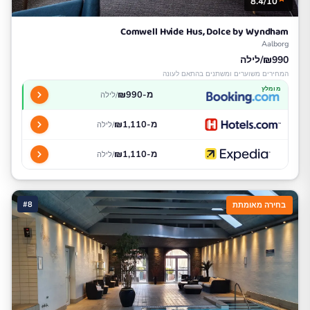
8.4/10
Comwell Hvide Hus, Dolce by Wyndham
Aalborg
₪990/לילה
המחירים משוערים ומשתנים בהתאם לעונה
מומלץ
מ-₪990
/לילה
מ-₪1,110
/לילה
מ-₪1,110
/לילה
#8
בחירה מאומתת