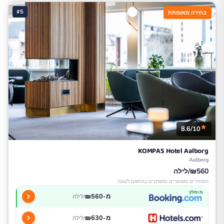
#5
בחירה מאומתת
8.6/10
KOMPAS Hotel Aalborg
Aalborg
₪560/לילה
המחירים משוערים ומשתנים בהתאם לעונה
מומלץ
מ-₪560
/לילה
מ-₪630
/לילה