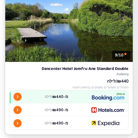
9/10
Dancenter Hotel Jomfru Ane Standard Double
Aalborg
₪440/לילה
המחירים משוערים ומשתנים בהתאם לעונה
מומלץ
מ-₪440
/לילה
מ-₪490
/לילה
מ-₪490
/לילה