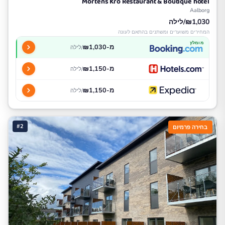
Mortens Kro Restaurant & Boutique hotel
Aalborg
₪1,030/לילה
המחירים משוערים ומשתנים בהתאם לעונה
מומלץ
מ-₪1,030
/לילה
מ-₪1,150
/לילה
מ-₪1,150
/לילה
#2
בחירה פרמיום