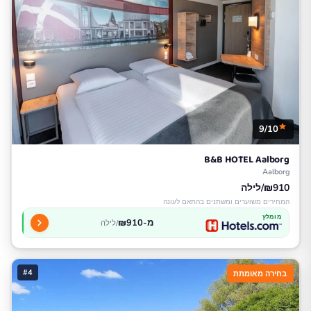
9/10
B&B HOTEL Aalborg
Aalborg
₪910/לילה
המחירים משוערים ומשתנים בהתאם לעונה
מומלץ
מ-₪910
/לילה
#4
בחירה מאומתת