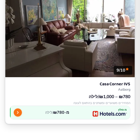
9/10
Casa Corner IVS
Aalborg
₪780 – ₪1,000/לילה
המחירים משוערים ומשתנים בהתאם לעונה
מומלץ
מ-₪780
/לילה