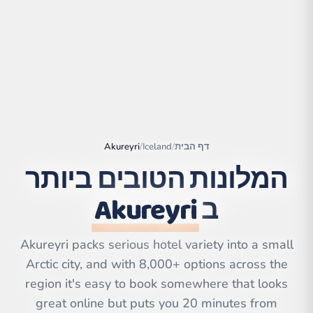
דף הבית
/
Iceland
/
Akureyri
המלונות הטובים ביותר
ב
Akureyri
|
©
Leaflet
OpenStreetMap
contributors | ©
Akureyri packs serious hotel variety into a small
CARTO
Arctic city, and with 8,000+ options across the
region it's easy to book somewhere that looks
great online but puts you 20 minutes from