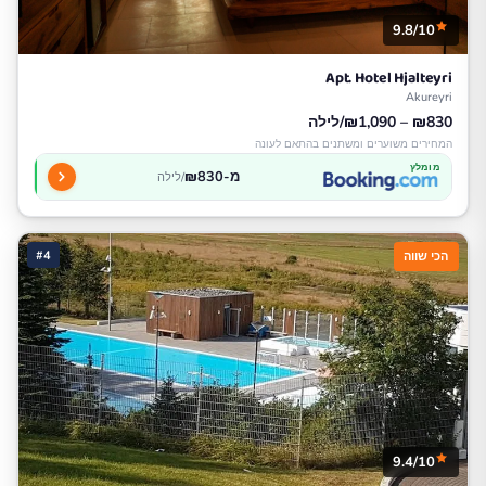
9.8/10
Apt. Hotel Hjalteyri
Akureyri
₪830 – ₪1,090/לילה
המחירים משוערים ומשתנים בהתאם לעונה
מומלץ
מ-₪830
/לילה
#4
הכי שווה
9.4/10