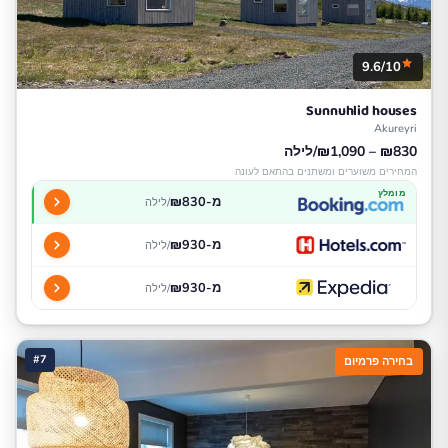
9.6/10
Sunnuhlid houses
Akureyri
₪830 – ₪1,090/לילה
המחירים משוערים ומשתנים בהתאם לעונה
מומלץ
מ-₪830
/לילה
מ-₪930
/לילה
מ-₪930
/לילה
#7
בחירה פרמיום