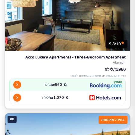
9.8/10
Acco Luxury Apartments - Three-Bedroom Apartment
Akureyri
₪960/לילה
המחירים משוערים ומשתנים בהתאם לעונה
מומלץ
מ-₪960
/לילה
מ-₪1,070
/לילה
#8
בחירה מאומתת