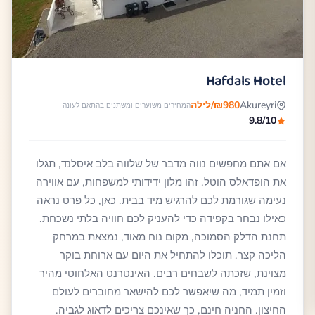
Hafdals Hotel
Akureyri
₪980/לילה
המחירים משוערים ומשתנים בהתאם לעונה
9.8/10
אם אתם מחפשים נווה מדבר של שלווה בלב איסלנד, תגלו
את הופדאלס הוטל. זהו מלון ידידותי למשפחות, עם אווירה
נעימה שגורמת לכם להרגיש מיד בבית. כאן, כל פרט נראה
כאילו נבחר בקפידה כדי להעניק לכם חוויה בלתי נשכחת.
תחנת הדלק הסמוכה, מקום נוח מאוד, נמצאת במרחק
הליכה קצר. תוכלו להתחיל את היום עם ארוחת בוקר
מצוינת, שזכתה לשבחים רבים. האינטרנט האלחוטי מהיר
וזמין תמיד, מה שיאפשר לכם להישאר מחוברים לעולם
החיצון. החניה חינם, כך שאינכם צריכים לדאוג לגביה.