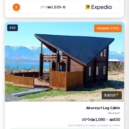
מ-₪1,020
/לילה
#10
בחירה מאומתת
9.8/10
Akureyri Log Cabin
Akureyri
₪830 – ₪1,090/לילה
המחירים משוערים ומשתנים בהתאם לעונה