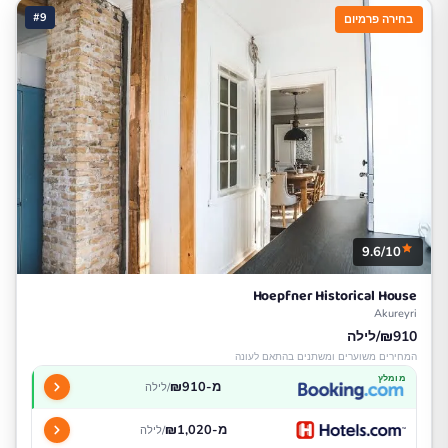
#9
בחירה פרמיום
9.6/10
Hoepfner Historical House
Akureyri
₪910/לילה
המחירים משוערים ומשתנים בהתאם לעונה
מומלץ
מ-₪910
/לילה
מ-₪1,020
/לילה