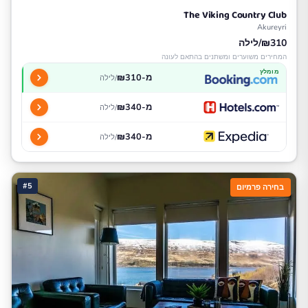
The Viking Country Club
Akureyri
₪310/לילה
המחירים משוערים ומשתנים בהתאם לעונה
מומלץ
מ-₪310
/לילה
מ-₪340
/לילה
מ-₪340
/לילה
#5
בחירה פרמיום