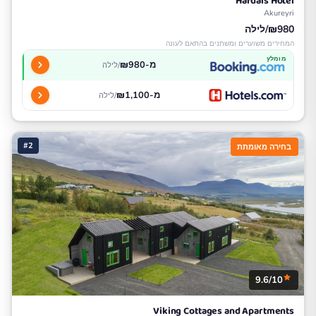
Hafdals Hotel
Akureyri
₪980/לילה
המחירים משוערים ומשתנים בהתאם לעונה
מומלץ
מ-₪980
/לילה
מ-₪1,100
/לילה
#2
בחירה מאומתת
9.6/10
Viking Cottages and Apartments