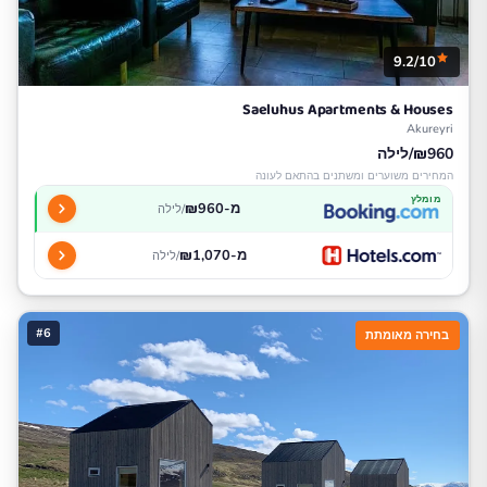
9.2/10
Saeluhus Apartments & Houses
Akureyri
₪960/לילה
המחירים משוערים ומשתנים בהתאם לעונה
מומלץ
מ-₪960
/לילה
מ-₪1,070
/לילה
#6
בחירה מאומתת