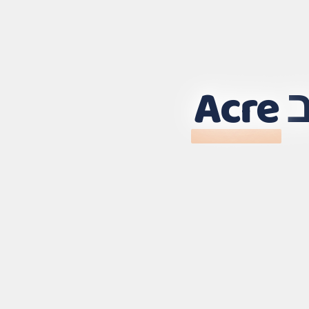
ב
Acre