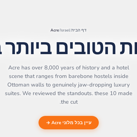
דף הבית
/
Israel
/
Acre
ת הטובים ביותר 
|
©
Leaflet
OpenStreetMap
contributors | ©
Acre has over 8,000 years of history and a hotel
CARTO
scene that ranges from barebone hostels inside
Ottoman walls to genuinely jaw-dropping luxury
suites. We reviewed the standouts. these 10 made
the cut.
עיין בכל מלוני Acre →