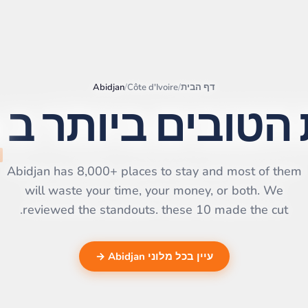
דף הבית
/
Côte d'Ivoire
/
Abidjan
הטובים ביותר ב
|
©
Leaflet
OpenStreetMap
contributors | ©
CARTO
Abidjan has 8,000+ places to stay and most of them
will waste your time, your money, or both. We
reviewed the standouts. these 10 made the cut.
עיין בכל מלוני Abidjan →