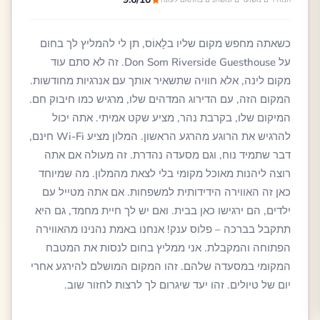
כשאתה מחפש מקום שליו בלָאוֹס, תן לי להמליץ לך בחום
על Don Som Riverside Guesthouse. זה לא סתם עוד
מקום לינה, אלא חוויה שתשאיר אותך עם אנרגיות מחודשות.
המקום הזה, עם הדירוג המדהים שלו, מרגיש כמו חיבוק חם.
המיקום שלו, בקרבת נהר, מציע שקט אמיתי. אתה יכול
להרגיש את הרוגע מהרגע הראשון. המלון מציע Wi-Fi חינם,
דבר שתמיד נוח, וגם מסעדה נהדרת. זה מעולה אם אתה
רוצה ליהנות מאוכל מקומי בלי לצאת מהמלון. מה שמיוחד
כאן זה האווירה הידידותית למשפחות. אם אתה מטייל עם
ילדים, הם ירגישו כאן בבית. ואם יש לך חיית מחמד, גם היא
תתקבל בברכה – פלוס ענק! אנחנו באמת נהנינו מהאווירה
הפתוחה והמקבלת. אני ממליץ בחום לנסות את המטבח
המקומי במסעדה שלהם. זהו המקום המושלם להירגע אחרי
יום של טיולים. זהו יעד שיגרום לך לרצות לחזור שוב.