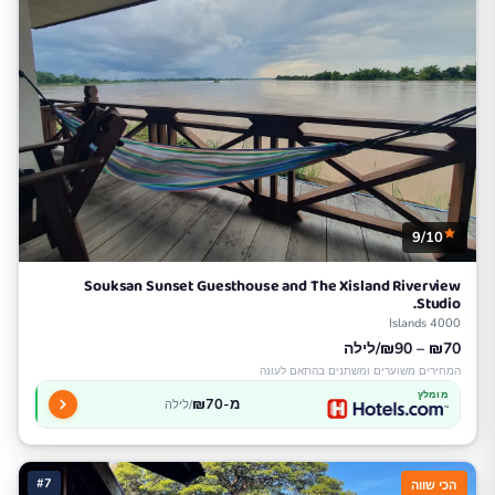
9/10
Souksan Sunset Guesthouse and The Xisland Riverview
Studio.
4000 Islands
₪70 – ₪90/לילה
המחירים משוערים ומשתנים בהתאם לעונה
מומלץ
מ-₪70
/לילה
#7
הכי שווה