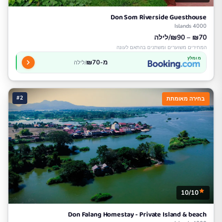
Don Som Riverside Guesthouse
4000 Islands
₪70 – ₪90/לילה
המחירים משוערים ומשתנים בהתאם לעונה
מומלץ
מ-₪70
/לילה
#2
בחירה מאומתת
10/10
Don Falang Homestay - Private Island & beach