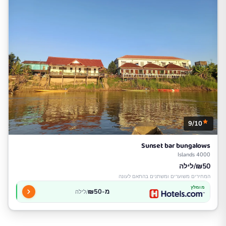
9/10
Sunset bar bungalows
4000 Islands
₪50/לילה
המחירים משוערים ומשתנים בהתאם לעונה
מומלץ
מ-₪50
/לילה