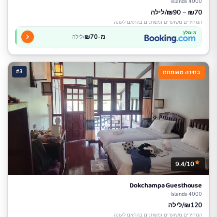
4000 Islands
₪70 – ₪90/לילה
המחירים משוערים ומשתנים בהתאם לעונה
מומלץ
מ-₪70
/לילה
#3
בחירה מאומתת
9.4/10
Dokchampa Guesthouse
4000 Islands
₪120/לילה
המחירים משוערים ומשתנים בהתאם לעונה