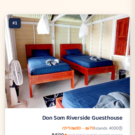
#1
Don Som Riverside Guesthouse
4000 Islands
₪70 – ₪90/לילה
9.6/10
המחירים משוערים ומשתנים בהתאם לעונה