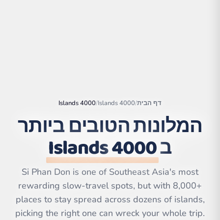
דף הבית
/
4000 Islands
/
4000 Islands
המלונות הטובים ביותר
ב
4000 Islands
|
©
Leaflet
OpenStreetMap
contributors | ©
Si Phan Don is one of Southeast Asia's most
CARTO
rewarding slow-travel spots, but with 8,000+
places to stay spread across dozens of islands,
picking the right one can wreck your whole trip.