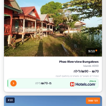
9/10
Phao Riverview Bungalows
4000 Islands
₪70 – ₪90/לילה
המחירים משוערים ומשתנים בהתאם לעונה
מומלץ
מ-₪70
/לילה
#10
הכי שווה