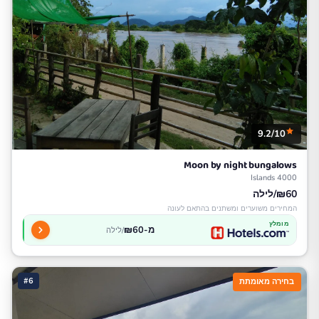
9.2/10
Moon by night bungalows
4000 Islands
₪60/לילה
המחירים משוערים ומשתנים בהתאם לעונה
מומלץ
מ-₪60
/לילה
#6
בחירה מאומתת