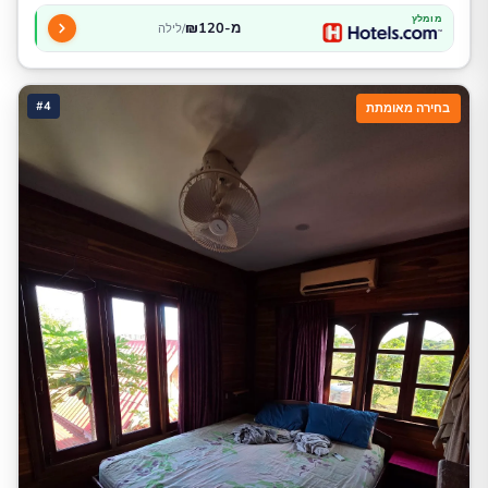
מומלץ
מ-₪120
/לילה
#4
בחירה מאומתת