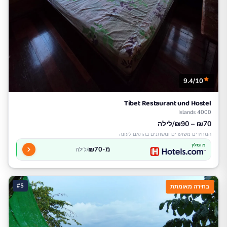
9.4/10
Tibet Restaurant und Hostel
4000 Islands
₪70 – ₪90/לילה
המחירים משוערים ומשתנים בהתאם לעונה
מומלץ
מ-₪70
/לילה
#5
בחירה מאומתת