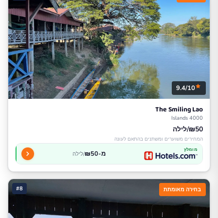
9.4/10
The Smiling Lao
4000 Islands
₪50/לילה
המחירים משוערים ומשתנים בהתאם לעונה
מומלץ
מ-₪50
/לילה
#8
בחירה מאומתת