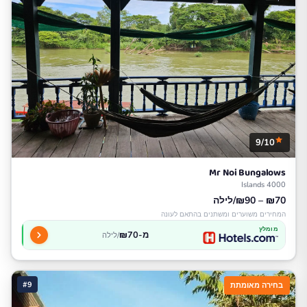
9/10
Mr Noi Bungalows
4000 Islands
₪70 – ₪90/לילה
המחירים משוערים ומשתנים בהתאם לעונה
מומלץ
מ-₪70
/לילה
#9
בחירה מאומתת