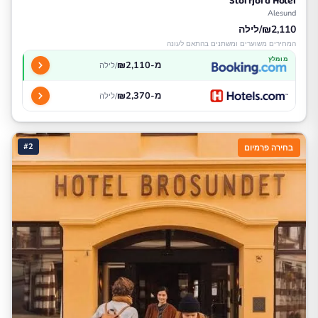
Storfjord Hotel
Alesund
₪2,110/לילה
המחירים משוערים ומשתנים בהתאם לעונה
מומלץ
מ-₪2,110
/לילה
מ-₪2,370
/לילה
#2
בחירה פרמיום