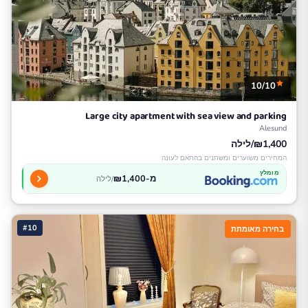
10/10
Large city apartment with sea view and parking
Alesund
₪1,400/לילה
המחירים משוערים ומשתנים בהתאם לעונה
מומלץ
מ-₪1,400
/לילה
#10
בחירה מאומתת