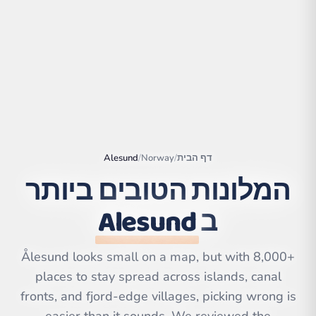
דף הבית
/
Norway
/
Alesund
המלונות הטובים ביותר
ב
Alesund
|
©
Leaflet
OpenStreetMap
contributors | ©
CARTO
Ålesund looks small on a map, but with 8,000+
places to stay spread across islands, canal
fronts, and fjord-edge villages, picking wrong is