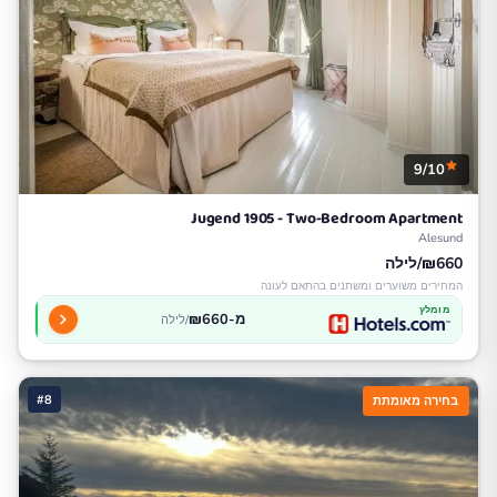
9/10
Jugend 1905 - Two-Bedroom Apartment
Alesund
₪660/לילה
המחירים משוערים ומשתנים בהתאם לעונה
מומלץ
מ-₪660
/לילה
#8
בחירה מאומתת