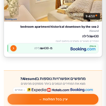
9.4/10
2 bedroom apartment historical downtown by the sea
Alesund
₪430/לילה
המחירים משוערים ומשתנים בהתאם לעונה
מומלץ
מ-₪430
/לילה
מחפשים אפשרויות נוספות בAlesund?
מצא את המחירים הנמוכים ביותר מספקים מהימנים
+ אחרים
עיין בכל המלונות →