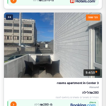
מ-₪1,070
/לילה
#4
הכי שווה
9.4/10
3 rooms apartment in Center
Alesund
₪280/לילה
המחירים משוערים ומשתנים בהתאם לעונה
מומלץ
מ-₪280
/לילה