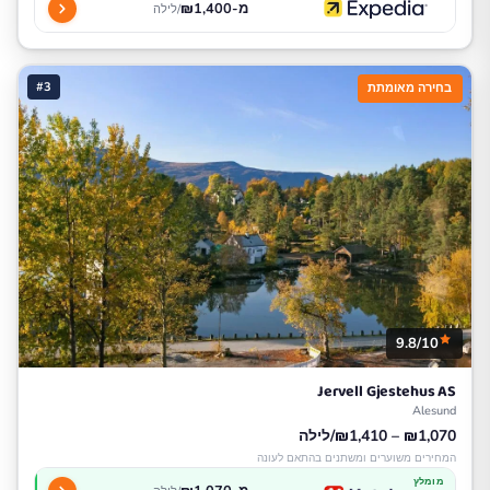
מ-₪1,400
/לילה
#3
בחירה מאומתת
9.8/10
Jervell Gjestehus AS
Alesund
₪1,070 – ₪1,410/לילה
המחירים משוערים ומשתנים בהתאם לעונה
מומלץ