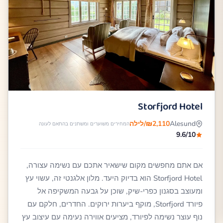
Storfjord Hotel
Alesund
₪2,110/לילה
המחירים משוערים ומשתנים בהתאם לעונה
9.6/10
אם אתם מחפשים מקום שישאיר אתכם עם נשימה עצורה,
Storfjord Hotel הוא בדיוק היעד. מלון אלגנטי זה, עשוי עץ
ומעוצב בסגנון כפרי-שיק, שוכן על גבעה המשקיפה אל
פיורד Storfjord, מוקף ביערות ירוקים. החדרים, חלקם עם
נוף עוצר נשימה לפיורד, מציעים אווירה נעימה עם עיצוב עץ