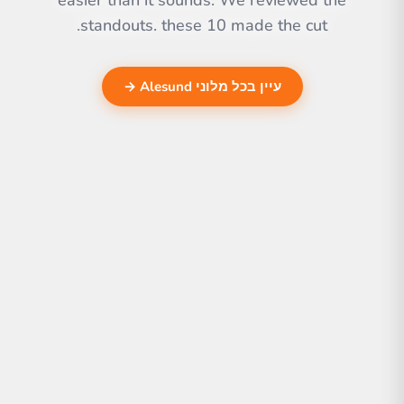
easier than it sounds. We reviewed the
standouts. these 10 made the cut.
עיין בכל מלוני Alesund →