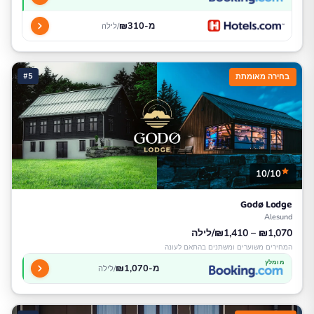
מ-₪310
/לילה
#5
בחירה מאומתת
10/10
Godø Lodge
Alesund
₪1,070 – ₪1,410/לילה
המחירים משוערים ומשתנים בהתאם לעונה
מומלץ
מ-₪1,070
/לילה