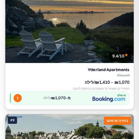
9.4/10
Ytterland Apartments
Alesund
₪1,070 – ₪1,410/לילה
המחירים משוערים ומשתנים בהתאם לעונה
מומלץ
מ-₪1,070
/לילה
#9
בחירה פרמיום