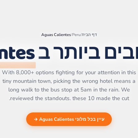
דף הבית
/
Peru
/
Aguas Calientes
בים ביותר ב
ntes
|
©
Leaflet
OpenStreetMap
contributors | ©
CARTO
With 8,000+ options fighting for your attention in this
tiny mountain town, picking the wrong hotel means a
long walk to the bus stop at 5am in the rain. We
reviewed the standouts. these 10 made the cut.
עיין בכל מלוני Aguas Calientes →