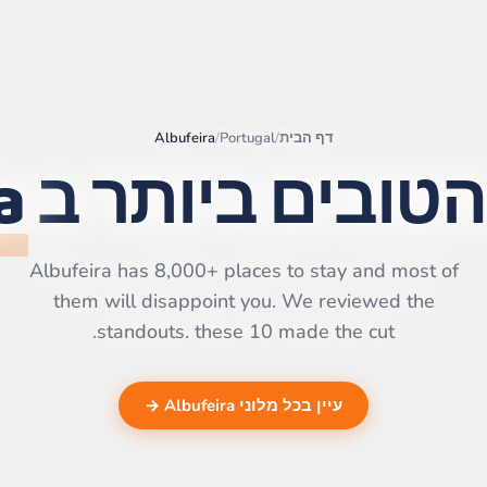
דף הבית
/
Portugal
/
Albufeira
הטובים ביותר ב
a
|
©
Leaflet
OpenStreetMap
contributors | ©
CARTO
Albufeira has 8,000+ places to stay and most of
them will disappoint you. We reviewed the
standouts. these 10 made the cut.
עיין בכל מלוני Albufeira →