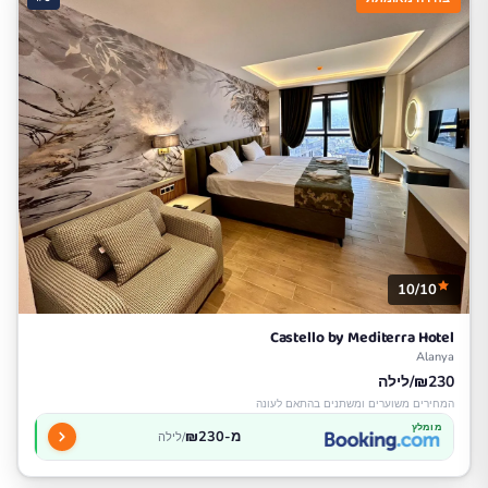
10/10
Castello by Mediterra Hotel
Alanya
₪230/לילה
המחירים משוערים ומשתנים בהתאם לעונה
מומלץ
מ-₪230
/לילה