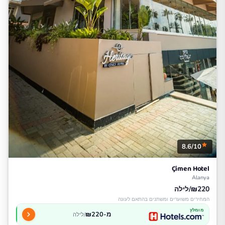
8.6/10
Çimen Hotel
Alanya
₪220/לילה
המחירים משוערים ומשתנים בהתאם לעונה
מומלץ
מ-₪220
/לילה