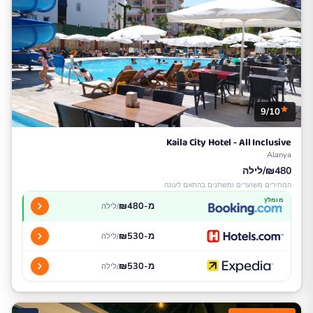
9/10
Kaila City Hotel - All Inclusive
Alanya
₪480/לילה
המחירים משוערים ומשתנים בהתאם לעונה
מומלץ
מ-₪480
/לילה
מ-₪530
/לילה
מ-₪530
/לילה