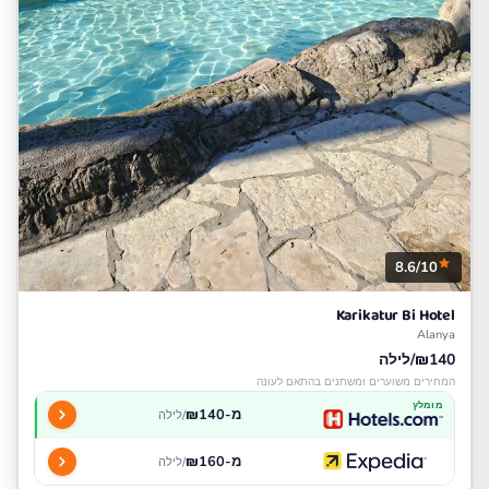
8.6/10
Karikatur Bi Hotel
Alanya
₪140/לילה
המחירים משוערים ומשתנים בהתאם לעונה
מומלץ
מ-₪140
/לילה
מ-₪160
/לילה