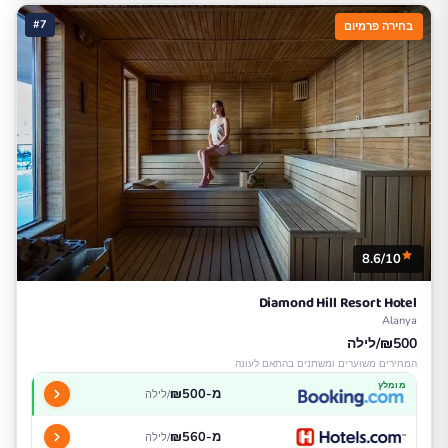
#7
בחירה פרמיום
8.6/10
Diamond Hill Resort Hotel
Alanya
₪500/לילה
המחירים משוערים ומשתנים בהתאם לעונה
מומלץ
מ-₪500
/לילה
מ-₪560
/לילה