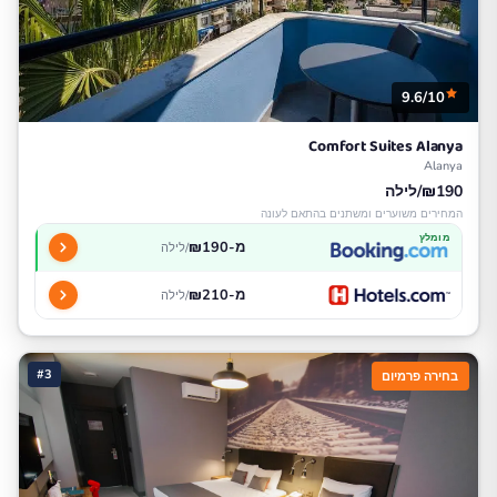
9.6/10
Comfort Suites Alanya
Alanya
₪190/לילה
המחירים משוערים ומשתנים בהתאם לעונה
מומלץ
מ-₪190
/לילה
מ-₪210
/לילה
#3
בחירה פרמיום