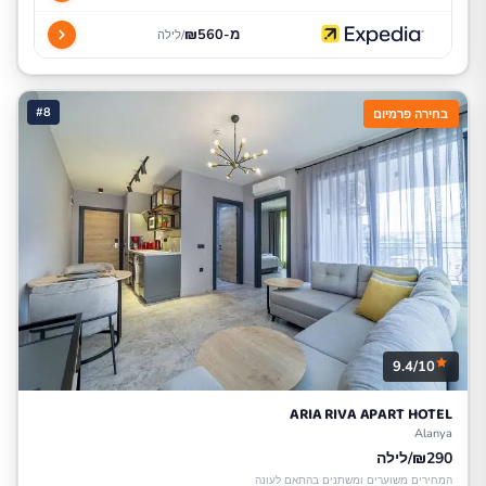
מ-₪560
/לילה
#8
בחירה פרמיום
9.4/10
ARIA RIVA APART HOTEL
Alanya
₪290/לילה
המחירים משוערים ומשתנים בהתאם לעונה