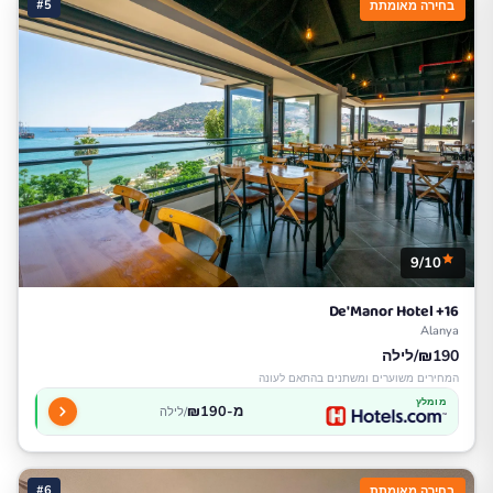
#5
בחירה מאומתת
9/10
De'Manor Hotel +16
Alanya
₪190/לילה
המחירים משוערים ומשתנים בהתאם לעונה
מומלץ
מ-₪190
/לילה
#6
בחירה מאומתת