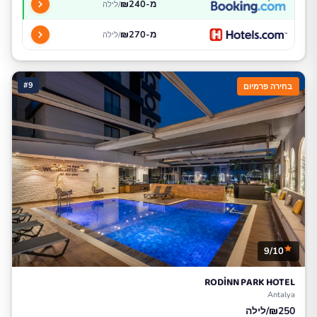
מ-₪240
/לילה
מ-₪270
/לילה
#9
בחירה פרמיום
9/10
RODİNN PARK HOTEL
Antalya
₪250/לילה