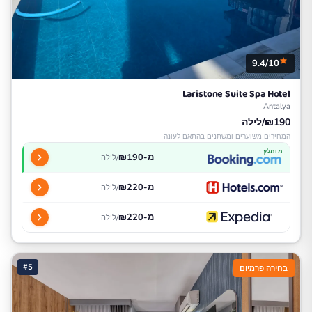
9.4/10
Laristone Suite Spa Hotel
Antalya
₪190/לילה
המחירים משוערים ומשתנים בהתאם לעונה
מומלץ
מ-₪190
/לילה
מ-₪220
/לילה
מ-₪220
/לילה
#5
בחירה פרמיום