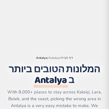
דף הבית
/
Antalya
/
Antalya
המלונות הטובים ביותר
ב
Antalya
|
©
Leaflet
OpenStreetMap
contributors | ©
CARTO
With 8,000+ places to stay across Kaleiçi, Lara,
Belek, and the coast, picking the wrong area in
Antalya is a very easy mistake to make. We