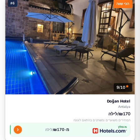
#6
הכי שווה
9/10
Doğan Hotel
Antalya
₪170/לילה
המחירים משוערים ומשתנים בהתאם לעונה
מומלץ
מ-₪170
/לילה