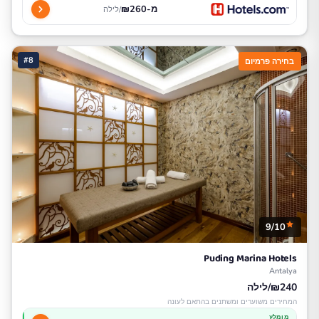
מ-₪260
/לילה
#8
בחירה פרמיום
9/10
Puding Marina Hotels
Antalya
₪240/לילה
המחירים משוערים ומשתנים בהתאם לעונה
מומלץ