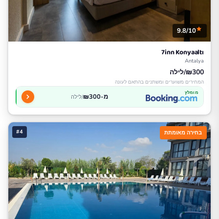
9.8/10
7inn Konyaaltı
Antalya
₪300/לילה
המחירים משוערים ומשתנים בהתאם לעונה
מומלץ
מ-₪300
/לילה
#4
בחירה מאומתת