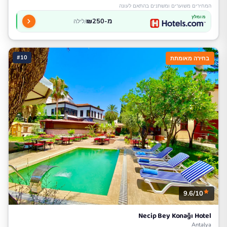
המחירים משוערים ומשתנים בהתאם לעונה
מומלץ
מ-₪250
/לילה
#10
בחירה מאומתת
9.6/10
Necip Bey Konağı Hotel
Antalya