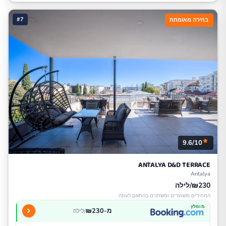
#7
בחירה מאומתת
9.6/10
ANTALYA D&D TERRACE
Antalya
₪230/לילה
המחירים משוערים ומשתנים בהתאם לעונה
מומלץ
מ-₪230
/לילה