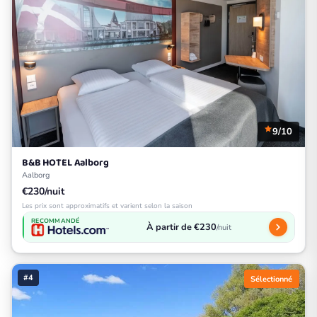
9/10
B&B HOTEL Aalborg
Aalborg
€230/nuit
Les prix sont approximatifs et varient selon la saison
RECOMMANDÉ
À partir de €230
/nuit
#4
Sélectionné