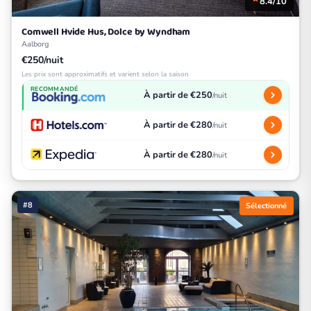
8.4/10
Comwell Hvide Hus, Dolce by Wyndham
Aalborg
€250/nuit
Les prix sont approximatifs et varient selon la saison
RECOMMANDÉ
À partir de €250
/nuit
À partir de €280
/nuit
À partir de €280
/nuit
#8
Sélectionné