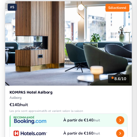
#5
Sélectionné
8.6/10
KOMPAS Hotel Aalborg
Aalborg
€140/nuit
Les prix sont approximatifs et varient selon la saison
RECOMMANDÉ
À partir de €140
/nuit
À partir de €160
/nuit