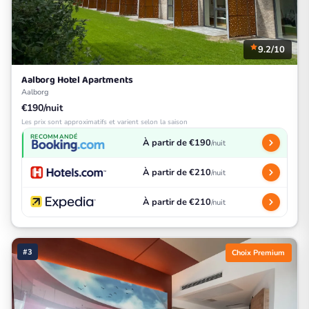
9.2/10
Aalborg Hotel Apartments
Aalborg
€190/nuit
Les prix sont approximatifs et varient selon la saison
RECOMMANDÉ
À partir de €190
/nuit
À partir de €210
/nuit
À partir de €210
/nuit
#3
Choix Premium