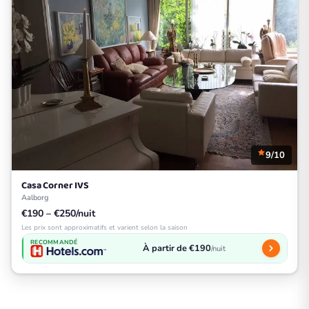
9/10
Casa Corner IVS
Aalborg
€190 – €250/nuit
Les prix sont approximatifs et varient selon la saison
RECOMMANDÉ
À partir de €190
/nuit