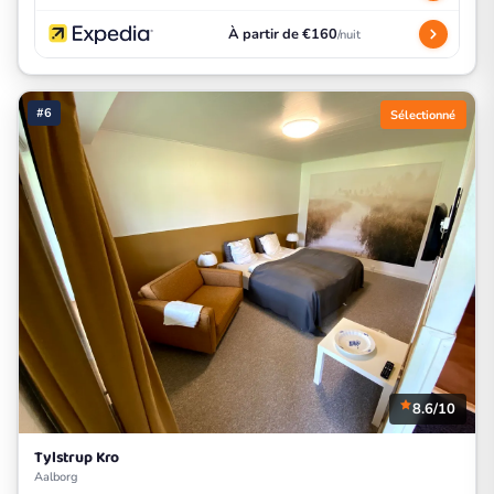
À partir de €160
/nuit
#6
Sélectionné
8.6/10
Tylstrup Kro
Aalborg