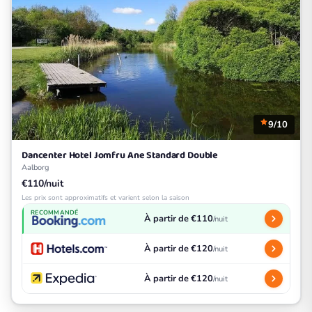
9/10
Dancenter Hotel Jomfru Ane Standard Double
Aalborg
€110/nuit
Les prix sont approximatifs et varient selon la saison
RECOMMANDÉ
À partir de €110
/nuit
À partir de €120
/nuit
À partir de €120
/nuit