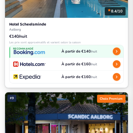
8.4/10
Hotel Scheelsminde
Aalborg
€140/nuit
Les prix sont approximatifs et varient selon la saison
RECOMMANDÉ
À partir de €140
/nuit
À partir de €160
/nuit
À partir de €160
/nuit
#9
Choix Premium