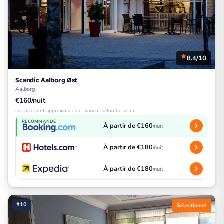
8.4/10
Scandic Aalborg Øst
Aalborg
€160/nuit
Les prix sont approximatifs et varient selon la saison
RECOMMANDÉ
À partir de €160
/nuit
À partir de €180
/nuit
À partir de €180
/nuit
#10
Sélectionné