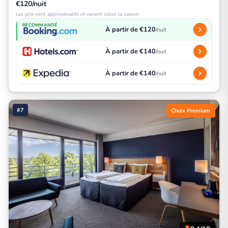
€120/nuit
Les prix sont approximatifs et varient selon la saison
RECOMMANDÉ
À partir de €120
/nuit
À partir de €140
/nuit
À partir de €140
/nuit
#7
Choix Premium