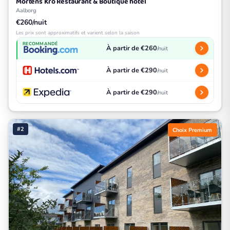
Mortens Kro Restaurant & Boutique hotel
Aalborg
€260/nuit
Les prix sont approximatifs et varient selon la saison
RECOMMANDÉ
À partir de €260
/nuit
À partir de €290
/nuit
À partir de €290
/nuit
#2
Choix Premium