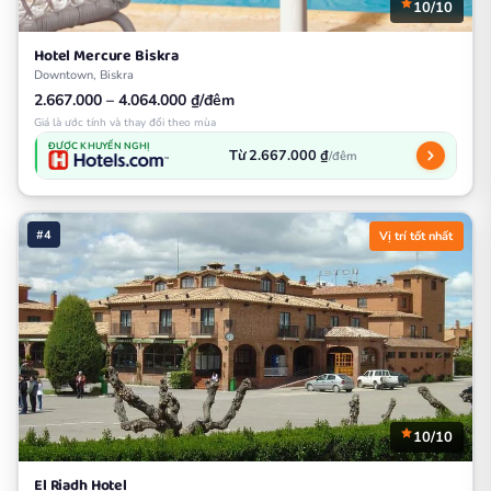
10/10
Hotel Mercure Biskra
Downtown, Biskra
2.667.000 – 4.064.000 ₫/đêm
Giá là ước tính và thay đổi theo mùa
ĐƯỢC KHUYẾN NGHỊ
Từ 2.667.000 ₫
/đêm
#4
Vị trí tốt nhất
10/10
El Riadh Hotel