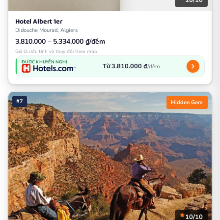
Hotel Albert 1er
Didouche Mourad, Algiers
3.810.000 – 5.334.000 ₫/đêm
Giá là ước tính và thay đổi theo mùa
ĐƯỢC KHUYẾN NGHỊ
Từ 3.810.000 ₫
/đêm
#7
Hidden Gem
10/10