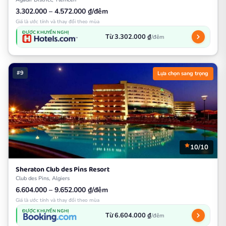
3.302.000 – 4.572.000 ₫/đêm
Giá là ước tính và thay đổi theo mùa
ĐƯỢC KHUYẾN NGHỊ
Từ 3.302.000 ₫
/đêm
#9
Lựa chọn sang trọng
10/10
Sheraton Club des Pins Resort
Club des Pins, Algiers
6.604.000 – 9.652.000 ₫/đêm
Giá là ước tính và thay đổi theo mùa
ĐƯỢC KHUYẾN NGHỊ
Từ 6.604.000 ₫
/đêm