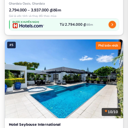
Ghardaia Oasis, Ghardaia
2.794.000 – 3.937.000 ₫/đêm
Giá là ước tính và thay đổi theo mùa
ĐƯỢC KHUYẾN NGHỊ
Từ 2.794.000 ₫
/đêm
#5
Phổ biến nhất
10/10
Hotel Seybouse International