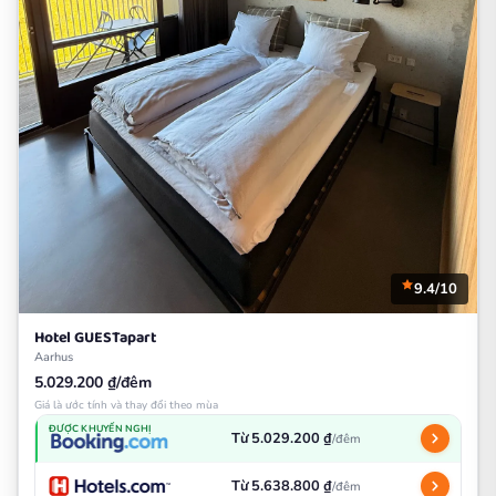
9.4/10
Hotel GUESTapart
Aarhus
5.029.200 ₫/đêm
Giá là ước tính và thay đổi theo mùa
ĐƯỢC KHUYẾN NGHỊ
Từ 5.029.200 ₫
/đêm
Từ 5.638.800 ₫
/đêm