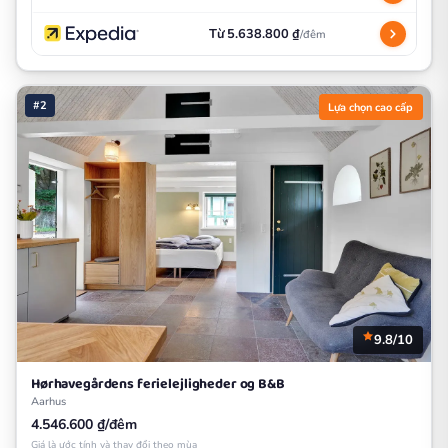
Từ 5.638.800 ₫
/đêm
#2
Lựa chọn cao cấp
9.8/10
Hørhavegårdens ferielejligheder og B&B
Aarhus
4.546.600 ₫/đêm
Giá là ước tính và thay đổi theo mùa