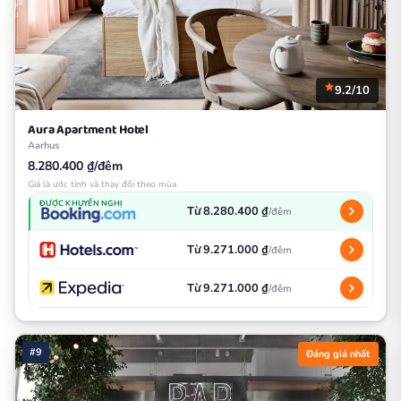
9.2/10
Aura Apartment Hotel
Aarhus
8.280.400 ₫/đêm
Giá là ước tính và thay đổi theo mùa
ĐƯỢC KHUYẾN NGHỊ
Từ 8.280.400 ₫
/đêm
Từ 9.271.000 ₫
/đêm
Từ 9.271.000 ₫
/đêm
#9
Đáng giá nhất