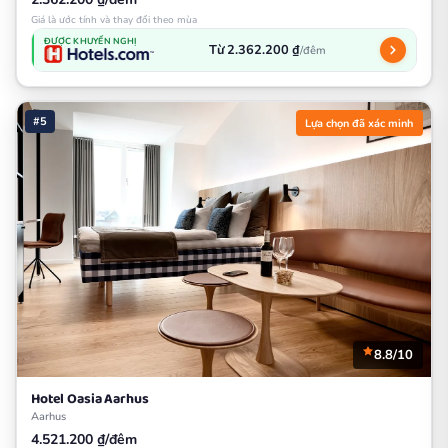
Giá là ước tính và thay đổi theo mùa
ĐƯỢC KHUYẾN NGHỊ
Từ 2.362.200 ₫
/đêm
#5
Lựa chọn đã xác minh
8.8/10
Hotel Oasia Aarhus
Aarhus
4.521.200 ₫/đêm