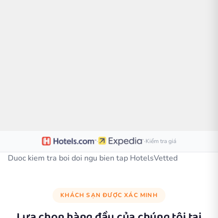
·
·
Kiểm tra giá
Duoc kiem tra boi doi ngu bien tap HotelsVetted
KHÁCH SẠN ĐƯỢC XÁC MINH
Lựa chọn hàng đầu của chúng tôi tại