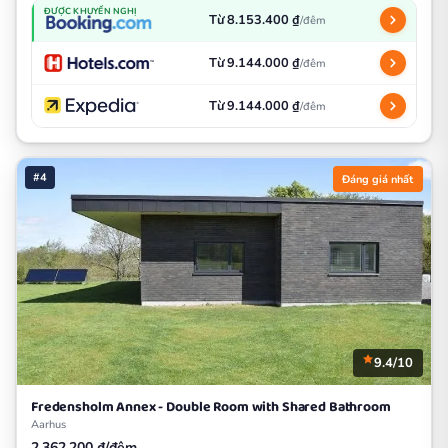
ĐƯỢC KHUYẾN NGHỊ
Từ 8.153.400 ₫
/đêm
Từ 9.144.000 ₫
/đêm
Từ 9.144.000 ₫
/đêm
#4
Đáng giá nhất
9.4/10
Fredensholm Annex - Double Room with Shared Bathroom
Aarhus
2.362.200 ₫/đêm