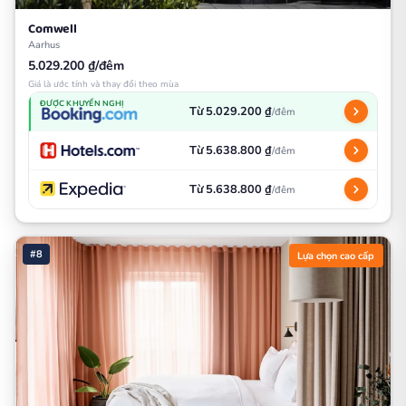
Comwell
Aarhus
5.029.200 ₫/đêm
Giá là ước tính và thay đổi theo mùa
ĐƯỢC KHUYẾN NGHỊ
Từ 5.029.200 ₫
/đêm
Từ 5.638.800 ₫
/đêm
Từ 5.638.800 ₫
/đêm
#8
Lựa chọn cao cấp