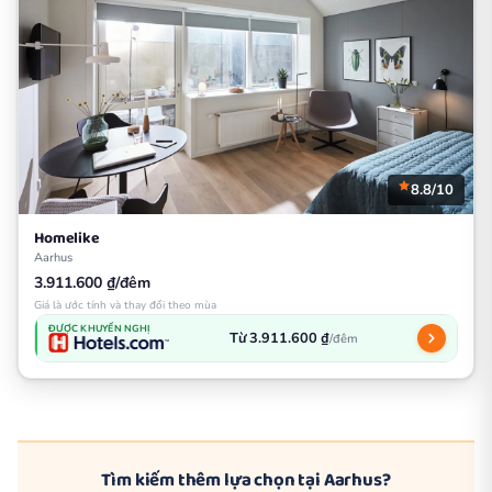
8.8/10
Homelike
Aarhus
3.911.600 ₫/đêm
Giá là ước tính và thay đổi theo mùa
ĐƯỢC KHUYẾN NGHỊ
Từ 3.911.600 ₫
/đêm
Tìm kiếm thêm lựa chọn tại Aarhus?