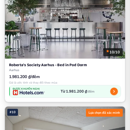
10/10
Roberta's Society Aarhus - Bed in Pod Dorm
Aarhus
1.981.200 ₫/đêm
Giá là ước tính và thay đổi theo mùa
ĐƯỢC KHUYẾN NGHỊ
Từ 1.981.200 ₫
/đêm
#10
Lựa chọn đã xác minh