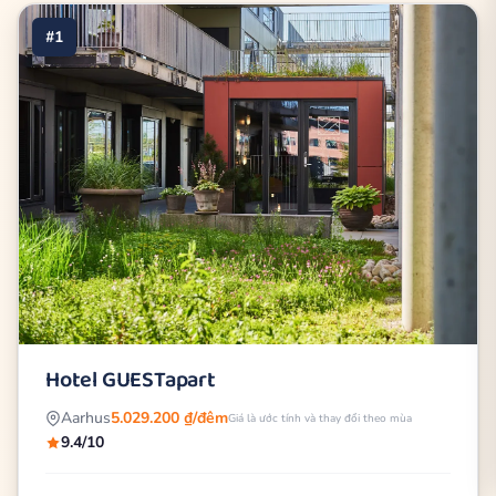
#1
Hotel GUESTapart
Aarhus
5.029.200 ₫/đêm
Giá là ước tính và thay đổi theo mùa
9.4/10