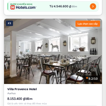
ĐƯỢC KHUYẾN NGHỊ
Từ 4.546.600 ₫
/đêm
#3
Lựa chọn cao cấp
9.2/10
Villa Provence Hotel
Aarhus
8.153.400 ₫/đêm
Giá là ước tính và thay đổi theo mùa