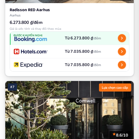
Radisson RED Aarhus
Aarhus
6.273.800 ₫/đêm
Giá là ước tính và thay đổi theo mùa
ĐƯỢC KHUYẾN NGHỊ
Từ 6.273.800 ₫
/đêm
Từ 7.035.800 ₫
/đêm
Từ 7.035.800 ₫
/đêm
#7
Lựa chọn cao cấp
8.6/10