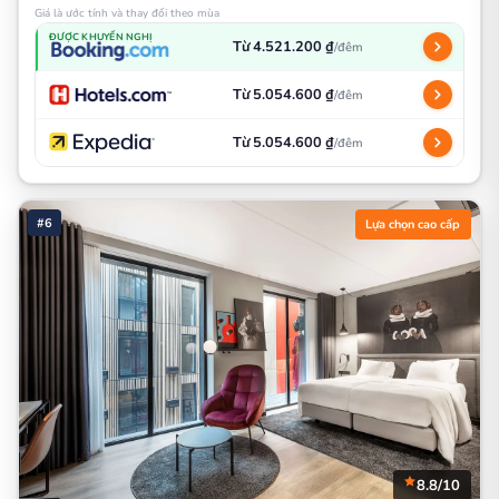
Giá là ước tính và thay đổi theo mùa
ĐƯỢC KHUYẾN NGHỊ
Từ 4.521.200 ₫
/đêm
Từ 5.054.600 ₫
/đêm
Từ 5.054.600 ₫
/đêm
#6
Lựa chọn cao cấp
8.8/10