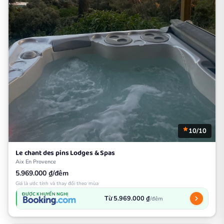
10/10
Le chant des pins Lodges & Spas
Aix En Provence
5.969.000 ₫/đêm
Giá là ước tính và thay đổi theo mùa
ĐƯỢC KHUYẾN NGHỊ
Từ 5.969.000 ₫
/đêm