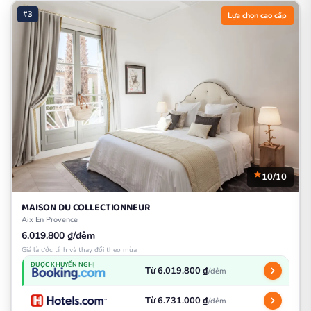
#3
Lựa chọn cao cấp
10/10
MAISON DU COLLECTIONNEUR
Aix En Provence
6.019.800 ₫/đêm
Giá là ước tính và thay đổi theo mùa
ĐƯỢC KHUYẾN NGHỊ
Từ 6.019.800 ₫
/đêm
Từ 6.731.000 ₫
/đêm