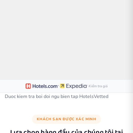
·
·
Kiểm tra giá
Duoc kiem tra boi doi ngu bien tap HotelsVetted
KHÁCH SẠN ĐƯỢC XÁC MINH
Lựa chọn hàng đầu của chúng tôi tại