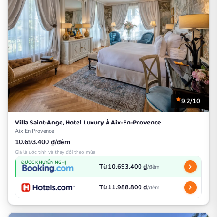
9.2/10
Villa Saint-Ange, Hotel Luxury À Aix-En-Provence
Aix En Provence
10.693.400 ₫/đêm
Giá là ước tính và thay đổi theo mùa
ĐƯỢC KHUYẾN NGHỊ
Từ 10.693.400 ₫
/đêm
Từ 11.988.800 ₫
/đêm