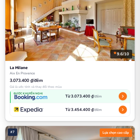
9.6/10
La Milane
Aix En Provence
3.073.400 ₫/đêm
Giá là ước tính và thay đổi theo mùa
ĐƯỢC KHUYẾN NGHỊ
Từ 3.073.400 ₫
/đêm
Từ 3.454.400 ₫
/đêm
#7
Lựa chọn cao cấp