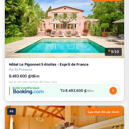
9/10
Hôtel Le Pigonnet 5 étoiles - Esprit de France
Aix En Provence
8.483.600 ₫/đêm
Giá là ước tính và thay đổi theo mùa
ĐƯỢC KHUYẾN NGHỊ
Từ 8.483.600 ₫
/đêm
#6
Lựa chọn đã xác minh