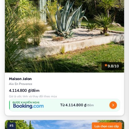
9.8/10
Maison Jalon
Aix En Provence
4.114.800 ₫/đêm
Giá là ước tính và thay đổi theo mùa
ĐƯỢC KHUYẾN NGHỊ
Từ 4.114.800 ₫
/đêm
#5
Lựa chọn cao cấp