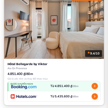
9.4/10
Hôtel Bellegarde by Viktor
Aix En Provence
4.851.400 ₫/đêm
Giá là ước tính và thay đổi theo mùa
ĐƯỢC KHUYẾN NGHỊ
Từ 4.851.400 ₫
/đêm
Từ 5.435.600 ₫
/đêm