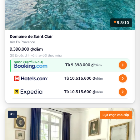
9.8/10
Domaine de Saint Clair
Aix En Provence
9.398.000 ₫/đêm
Giá là ước tính và thay đổi theo mùa
ĐƯỢC KHUYẾN NGHỊ
Từ 9.398.000 ₫
/đêm
Từ 10.515.600 ₫
/đêm
Từ 10.515.600 ₫
/đêm
#9
Lựa chọn cao cấp