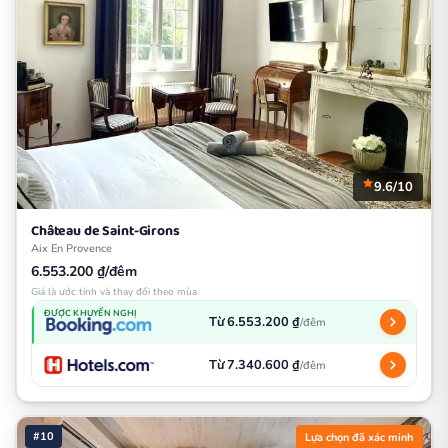
9.6/10
Château de Saint-Girons
Aix En Provence
6.553.200 ₫/đêm
Giá là ước tính và thay đổi theo mùa
ĐƯỢC KHUYẾN NGHỊ
Từ 6.553.200 ₫
/đêm
Từ 7.340.600 ₫
/đêm
#10
Lựa chọn đã xác minh