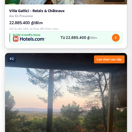
Villa Gallici - Relais & Châteaux
Aix En Provence
22.885.400 ₫/đêm
Giá là ước tính và thay đổi theo mùa
ĐƯỢC KHUYẾN NGHỊ
Từ 22.885.400 ₫
/đêm
#2
Lựa chọn cao cấp