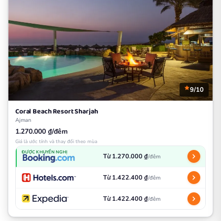
9/10
Coral Beach Resort Sharjah
Ajman
1.270.000 ₫/đêm
Giá là ước tính và thay đổi theo mùa
ĐƯỢC KHUYẾN NGHỊ
Từ 1.270.000 ₫
/đêm
Từ 1.422.400 ₫
/đêm
Từ 1.422.400 ₫
/đêm