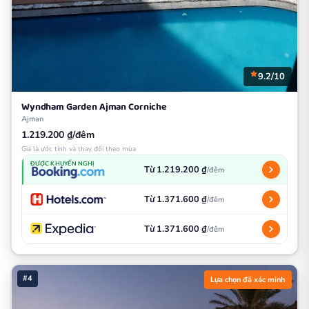
9.2/10
Wyndham Garden Ajman Corniche
Ajman
1.219.200 ₫/đêm
Giá là ước tính và thay đổi theo mùa
ĐƯỢC KHUYẾN NGHỊ
Từ 1.219.200 ₫
/đêm
Từ 1.371.600 ₫
/đêm
Từ 1.371.600 ₫
/đêm
#4
Lựa chọn đã xác minh