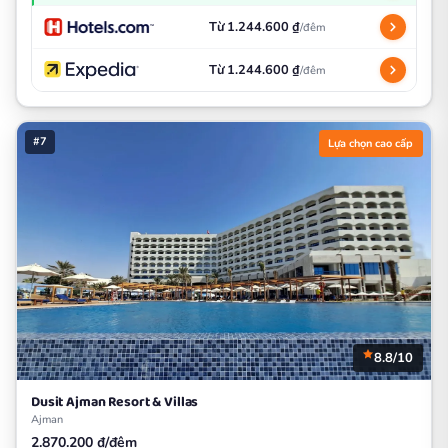
Từ 1.244.600 ₫
/đêm
Từ 1.244.600 ₫
/đêm
#7
Lựa chọn cao cấp
8.8/10
Dusit Ajman Resort & Villas
Ajman
2.870.200 ₫/đêm