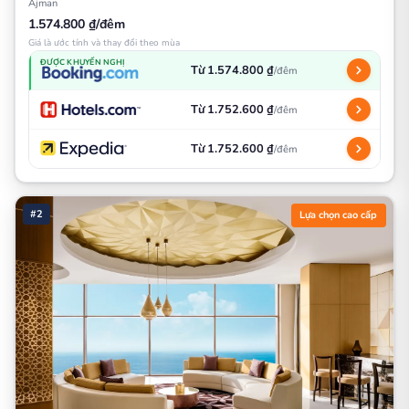
Ajman
1.574.800 ₫/đêm
Giá là ước tính và thay đổi theo mùa
ĐƯỢC KHUYẾN NGHỊ
Từ 1.574.800 ₫
/đêm
Từ 1.752.600 ₫
/đêm
Từ 1.752.600 ₫
/đêm
#2
Lựa chọn cao cấp