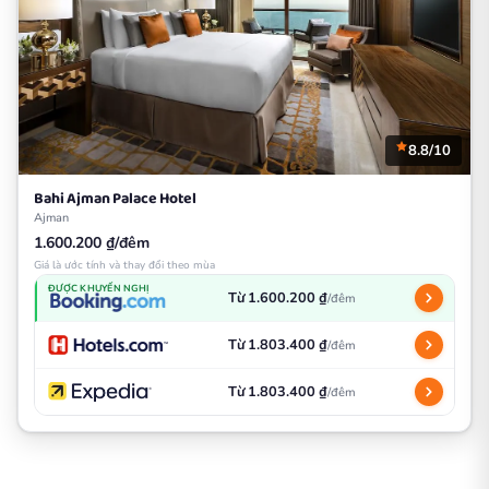
8.8/10
Bahi Ajman Palace Hotel
Ajman
1.600.200 ₫/đêm
Giá là ước tính và thay đổi theo mùa
ĐƯỢC KHUYẾN NGHỊ
Từ 1.600.200 ₫
/đêm
Từ 1.803.400 ₫
/đêm
Từ 1.803.400 ₫
/đêm