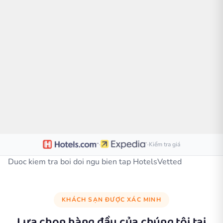
·
·
Kiểm tra giá
Duoc kiem tra boi doi ngu bien tap HotelsVetted
KHÁCH SẠN ĐƯỢC XÁC MINH
Lựa chọn hàng đầu của chúng tôi tại