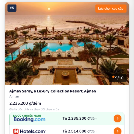
#5
Lựa chọn cao cấp
9/10
Ajman Saray, a Luxury Collection Resort, Ajman
Ajman
2.235.200 ₫/đêm
Giá là ước tính và thay đổi theo mùa
ĐƯỢC KHUYẾN NGHỊ
Từ 2.235.200 ₫
/đêm
Từ 2.514.600 ₫
/đêm