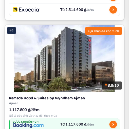
Từ 2.514.600 ₫
/đêm
#6
Lựa chọn đã xác minh
8.8/10
Ramada Hotel & Suites by Wyndham Ajman
Ajman
1.117.600 ₫/đêm
Giá là ước tính và thay đổi theo mùa
ĐƯỢC KHUYẾN NGHỊ
Từ 1.117.600 ₫
/đêm