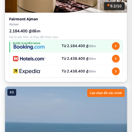
9.2/10
Fairmont Ajman
Ajman
2.184.400 ₫/đêm
Giá là ước tính và thay đổi theo mùa
ĐƯỢC KHUYẾN NGHỊ
Từ 2.184.400 ₫
/đêm
Từ 2.438.400 ₫
/đêm
Từ 2.438.400 ₫
/đêm
#3
Lựa chọn đã xác minh