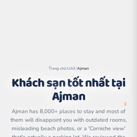
Trang chủ
/
UAE
/
Ajman
Khách sạn tốt nhất tại
Ajman
Leaflet
|
©
OpenStreetMap
contributors | ©
CARTO
Ajman has 8,000+ places to stay and most of
them will disappoint you with outdated rooms,
misleading beach photos, or a 'Corniche view'