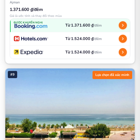
Ajman
1.371.600 ₫/đêm
Giá là ước tính và thay đổi theo mùa
ĐƯỢC KHUYẾN NGHỊ
Từ 1.371.600 ₫
/đêm
Từ 1.524.000 ₫
/đêm
Từ 1.524.000 ₫
/đêm
#9
Lựa chọn đã xác minh