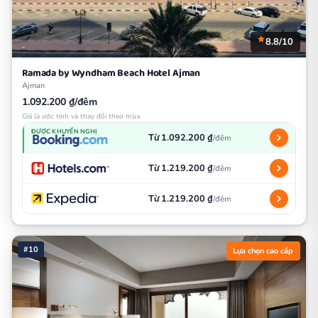
8.8/10
Ramada by Wyndham Beach Hotel Ajman
Ajman
1.092.200 ₫/đêm
Giá là ước tính và thay đổi theo mùa
ĐƯỢC KHUYẾN NGHỊ
Từ 1.092.200 ₫
/đêm
Từ 1.219.200 ₫
/đêm
Từ 1.219.200 ₫
/đêm
#10
Lựa chọn cao cấp