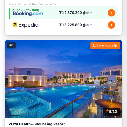
Giá là ước tính và thay đổi theo mùa
ĐƯỢC KHUYẾN NGHỊ
Từ 2.870.200 ₫
/đêm
Từ 3.225.800 ₫
/đêm
#8
Lựa chọn cao cấp
9/10
ZOYA Health & Wellbeing Resort