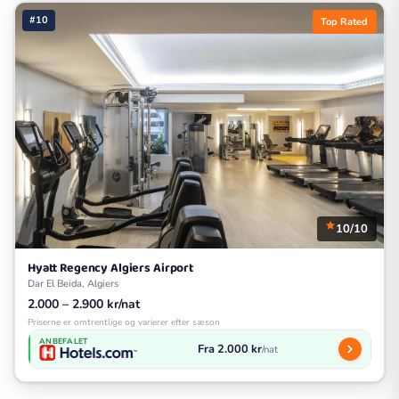
#10
Top Rated
10/10
Hyatt Regency Algiers Airport
Dar El Beida, Algiers
2.000 – 2.900 kr/nat
Priserne er omtrentlige og varierer efter sæson
ANBEFALET
Fra 2.000 kr
/nat