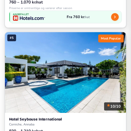
760 – 1.070 kr/nat
Priserne er omtrentlige og varierer efter sæson
ANBEFALET
Fra 760 kr
/nat
#5
Most Popular
10/10
Hotel Seybouse International
Corniche, Annaba