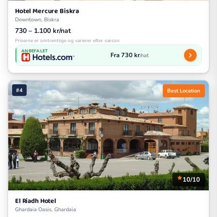
Hotel Mercure Biskra
Downtown, Biskra
730 – 1.100 kr/nat
Priserne er omtrentlige og varierer efter sæson
ANBEFALET
Fra 730 kr
/nat
#4
Best Location
10/10
El Riadh Hotel
Ghardaia Oasis, Ghardaia