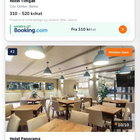
Hotel Timgad
City Center, Batna
310 – 520 kr/nat
Priserne er omtrentlige og varierer efter sæson
ANBEFALET
Fra 310 kr
/nat
#2
Hidden Gem
10/10
Hotel Panorama