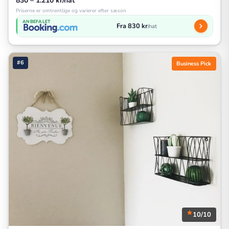
830 – 1.210 kr/nat
Priserne er omtrentlige og varierer efter sæson
ANBEFALET
Fra 830 kr
/nat
#6
Business Pick
10/10