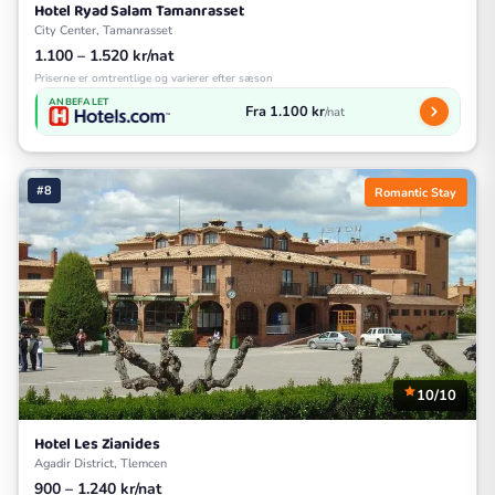
Hotel Ryad Salam Tamanrasset
City Center, Tamanrasset
1.100 – 1.520 kr/nat
Priserne er omtrentlige og varierer efter sæson
ANBEFALET
Fra 1.100 kr
/nat
#8
Romantic Stay
10/10
Hotel Les Zianides
Agadir District, Tlemcen
900 – 1.240 kr/nat