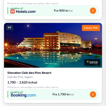
Priserne er omtrentlige og varierer efter sæson
ANBEFALET
Fra 900 kr
/nat
#9
Luxury Pick
10/10
Sheraton Club des Pins Resort
Club des Pins, Algiers
1.790 – 2.620 kr/nat
Priserne er omtrentlige og varierer efter sæson
ANBEFALET
Fra 1.790 kr
/nat