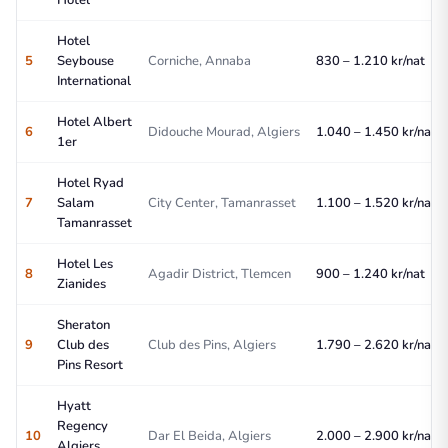
Hotel
Hotel
5
Seybouse
Corniche, Annaba
830 – 1.210 kr/nat
International
Hotel Albert
6
Didouche Mourad, Algiers
1.040 – 1.450 kr/nat
1er
Hotel Ryad
7
Salam
City Center, Tamanrasset
1.100 – 1.520 kr/nat
Tamanrasset
Hotel Les
8
Agadir District, Tlemcen
900 – 1.240 kr/nat
Zianides
Sheraton
9
Club des
Club des Pins, Algiers
1.790 – 2.620 kr/nat
Pins Resort
Hyatt
Regency
10
Dar El Beida, Algiers
2.000 – 2.900 kr/nat
Algiers