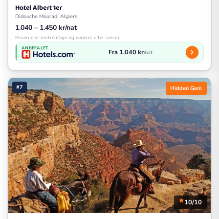
Hotel Albert 1er
Didouche Mourad, Algiers
1.040 – 1.450 kr/nat
Priserne er omtrentlige og varierer efter sæson
ANBEFALET
Fra 1.040 kr
/nat
#7
Hidden Gem
10/10