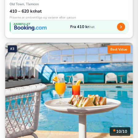
Old Town, Tlemcen
410 – 620 kr/nat
Priserne er omtrentlige og varierer efter sæson
ANBEFALET
Fra 410 kr
/nat
#3
Best Value
10/10