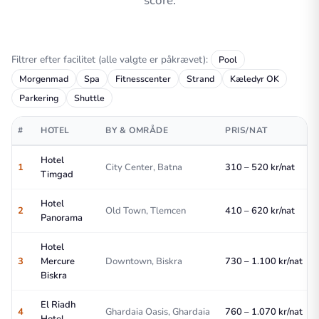
score.
Filtrer efter facilitet (alle valgte er påkrævet):
Pool
Morgenmad
Spa
Fitnesscenter
Strand
Kæledyr OK
Parkering
Shuttle
#
HOTEL
BY & OMRÅDE
PRIS/NAT
Hotel
1
City Center, Batna
310 – 520 kr/nat
Timgad
Hotel
2
Old Town, Tlemcen
410 – 620 kr/nat
Panorama
Hotel
3
Mercure
Downtown, Biskra
730 – 1.100 kr/nat
Biskra
El Riadh
4
Ghardaia Oasis, Ghardaia
760 – 1.070 kr/nat