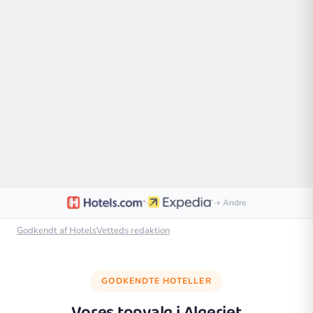
·
·
+ Andre
Godkendt af HotelsVetteds redaktion
GODKENDTE HOTELLER
Vores topvalg i
Algeriet