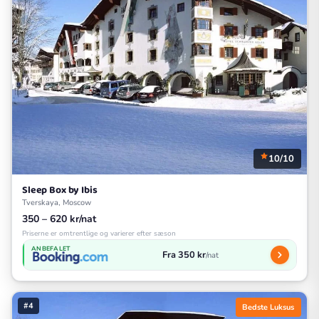
10/10
Sleep Box by Ibis
Tverskaya, Moscow
350 – 620 kr/nat
Priserne er omtrentlige og varierer efter sæson
ANBEFALET
Fra 350 kr
/nat
#4
Bedste Luksus