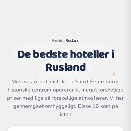
Forside
/
Rusland
De bedste hoteller i
Rusland
Moskvas Arbat-distrikt og Sankt Petersborgs
historiske centrum opererer til meget forskellige
Leaflet
|
©
priser med lige så forskellige atmosfærer. Vi har
OpenStreetMap
contributors | ©
CARTO
gennemgået omhyggeligt. Disse 10 kom på
listen.