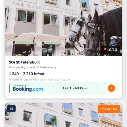
10/10
SO/ St Petersburg
Vasilyevsky Island, St Petersburg
1.240 – 2.210 kr/nat
Priserne er omtrentlige og varierer efter sæson
ANBEFALET
Fra 1.240 kr
/nat
#9
Bedste i By