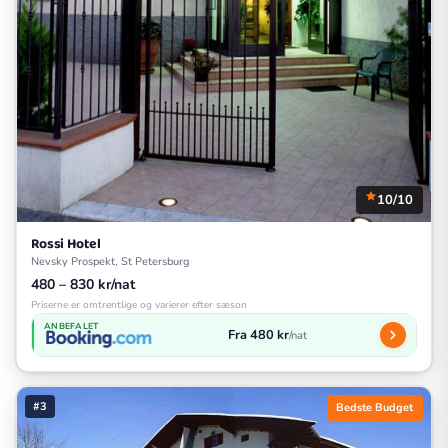
10/10
Rossi Hotel
Nevsky Prospekt, St Petersburg
480 – 830 kr/nat
Priserne er omtrentlige og varierer efter sæson
ANBEFALET
Fra 480 kr
/nat
#3
Bedste Budget