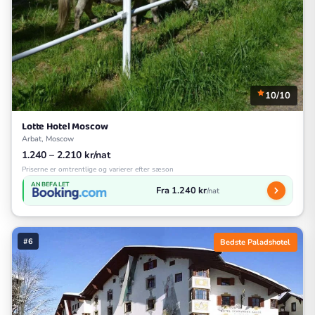
10/10
Lotte Hotel Moscow
Arbat, Moscow
1.240 – 2.210 kr/nat
Priserne er omtrentlige og varierer efter sæson
ANBEFALET
Fra 1.240 kr
/nat
#6
Bedste Paladshotel