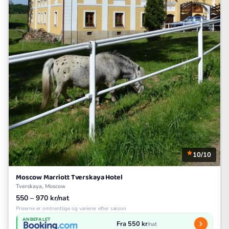
10/10
Moscow Marriott Tverskaya Hotel
Tverskaya, Moscow
550 – 970 kr/nat
Priserne er omtrentlige og varierer efter sæson
ANBEFALET
Fra 550 kr
/nat