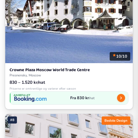
10/10
Crowne Plaza Moscow World Trade Centre
Presnensky, Moscow
830 – 1.520 kr/nat
Priserne er omtrentlige og varierer efter sæson
ANBEFALET
Fra 830 kr
/nat
#8
Bedste Design