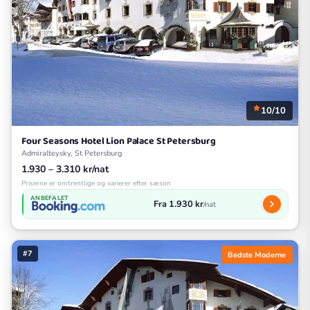
10/10
Four Seasons Hotel Lion Palace St Petersburg
Admiralteysky, St Petersburg
1.930 – 3.310 kr/nat
Priserne er omtrentlige og varierer efter sæson
ANBEFALET
Fra 1.930 kr
/nat
#7
Bedste Moderne