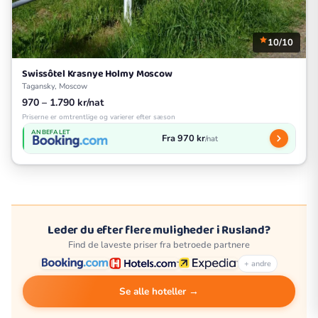
10/10
Swissôtel Krasnye Holmy Moscow
Tagansky, Moscow
970 – 1.790 kr/nat
Priserne er omtrentlige og varierer efter sæson
ANBEFALET
Fra 970 kr
/nat
Leder du efter flere muligheder i Rusland?
Find de laveste priser fra betroede partnere
+ andre
Se alle hoteller →