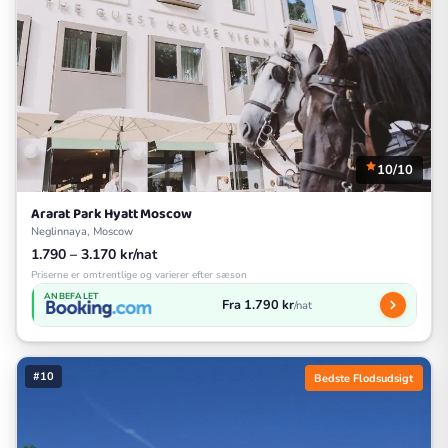
10/10
Ararat Park Hyatt Moscow
Neglinnaya, Moscow
1.790 – 3.170 kr/nat
Priserne er omtrentlige og varierer efter sæson
ANBEFALET
Fra 1.790 kr
/nat
#10
Bedste Flodsudsigt