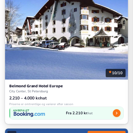
10/10
Belmond Grand Hotel Europe
City Center, St Petersburg
2.210 – 4.000 kr/nat
Priserne er omtrentlige og varierer efter sæson
ANBEFALET
Fra 2.210 kr
/nat