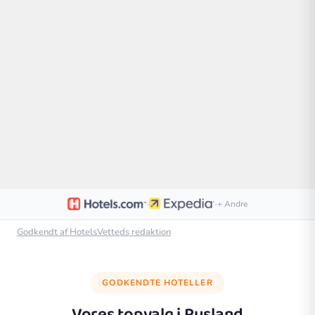
·
·
+ Andre
Godkendt af HotelsVetteds redaktion
GODKENDTE HOTELLER
Vores topvalg i
Rusland