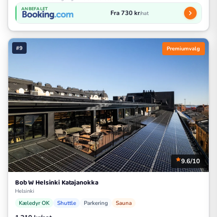
ANBEFALET
Fra 730 kr
/nat
#9
Premiumvalg
9.6/10
Bob W Helsinki Katajanokka
Helsinki
Kæledyr OK
Shuttle
Parkering
Sauna