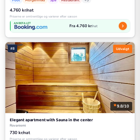
+5
4.760 kr/nat
Priserne er omtrentlige og varierer efter sæson
ANBEFALET
Fra 4.760 kr
/nat
#8
Udvalgt
9.8/10
Elegant apartment with Sauna in the center
Rovaniemi
730 kr/nat
Priserne er omtrentlige og varierer efter sæson