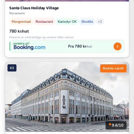
Santa Claus Holiday Village
Rovaniemi
Morgenmad
Restaurant
Kæledyr OK
Shuttle
+2
780 kr/nat
Priserne er omtrentlige og varierer efter sæson
ANBEFALET
Fra 780 kr
/nat
#3
Bedste værdi
9.6/10