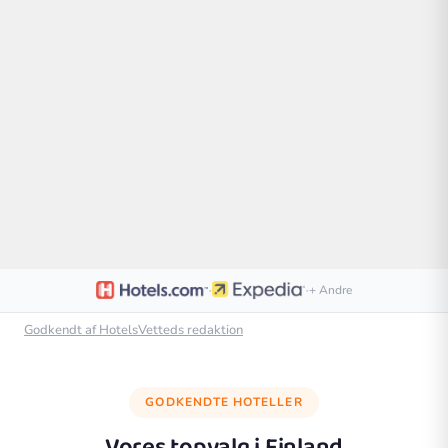
·
·
+ Andre
Godkendt af HotelsVetteds redaktion
GODKENDTE HOTELLER
Vores topvalg i
Finland