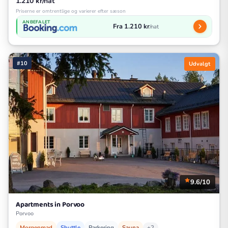
1.210 kr/nat
Priserne er omtrentlige og varierer efter sæson
ANBEFALET
Fra 1.210 kr
/nat
#10
Udvalgt
9.6/10
Apartments in Porvoo
Porvoo
Morgenmad
Shuttle
Parkering
Sauna
+2