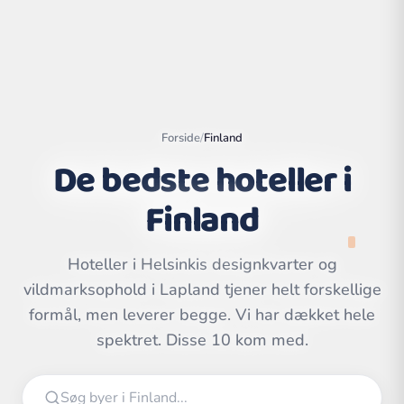
Forside
/
Finland
De bedste hoteller i
Finland
Hoteller i Helsinkis designkvarter og
vildmarksophold i Lapland tjener helt forskellige
Leaflet
|
©
OpenStreetMap
contributors | ©
formål, men leverer begge. Vi har dækket hele
CARTO
spektret. Disse 10 kom med.