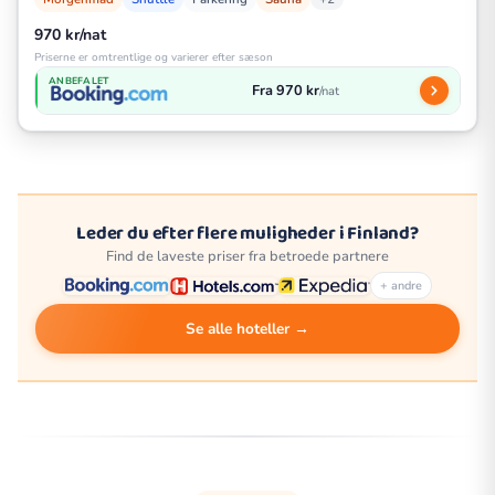
970 kr/nat
Priserne er omtrentlige og varierer efter sæson
ANBEFALET
Fra 970 kr
/nat
Leder du efter flere muligheder i Finland?
Find de laveste priser fra betroede partnere
+ andre
Se alle hoteller →