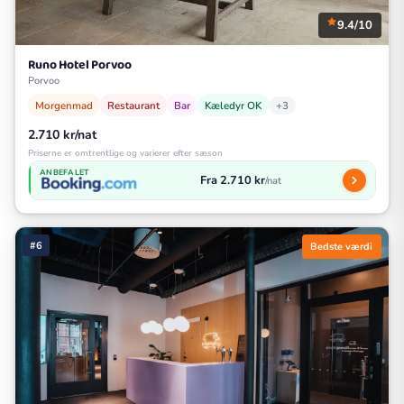
9.4/10
Runo Hotel Porvoo
Porvoo
Morgenmad
Restaurant
Bar
Kæledyr OK
+3
2.710 kr/nat
Priserne er omtrentlige og varierer efter sæson
ANBEFALET
Fra 2.710 kr
/nat
#6
Bedste værdi