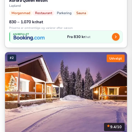
Aurora Queen Resort
Lapland
Morgenmad
Restaurant
Parkering
Sauna
830 – 1.070 kr/nat
Priserne er omtrentlige og varierer efter sæson
ANBEFALET
Fra 830 kr
/nat
#2
Udvalgt
9.4/10