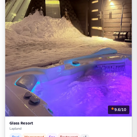
9.6/10
Glass Resort
Lapland
Pool
Morgenmad
Spa
Restaurant