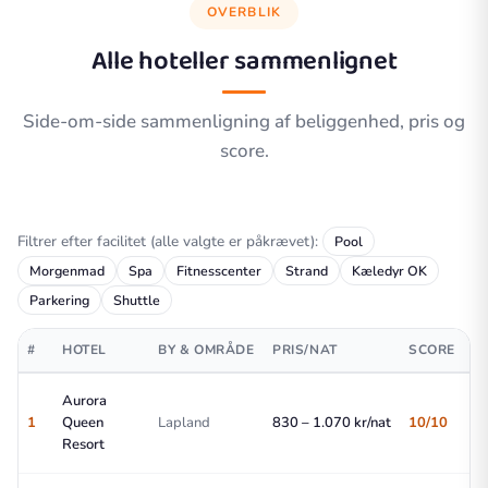
OVERBLIK
Alle hoteller sammenlignet
Side-om-side sammenligning af beliggenhed, pris og
score.
Filtrer efter facilitet (alle valgte er påkrævet):
Pool
Morgenmad
Spa
Fitnesscenter
Strand
Kæledyr OK
Parkering
Shuttle
#
HOTEL
BY & OMRÅDE
PRIS/NAT
SCORE
B
Aurora
Al
1
Queen
Lapland
830 – 1.070 kr/nat
10/10
ch
Resort