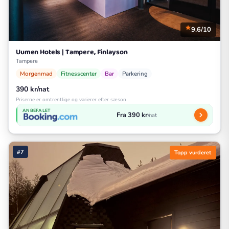
9.6/10
Uumen Hotels | Tampere, Finlayson
Tampere
Morgenmad
Fitnesscenter
Bar
Parkering
390 kr/nat
Priserne er omtrentlige og varierer efter sæson
ANBEFALET
Fra 390 kr
/nat
#7
Topp vurderet