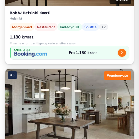
Bob W Helsinki Kaarti
Helsinki
Morgenmad
Restaurant
Kæledyr OK
Shuttle
+2
1.180 kr/nat
Priserne er omtrentlige og varierer efter sæson
ANBEFALET
Fra 1.180 kr
/nat
#5
Premiumvalg