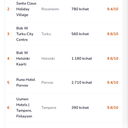
Santa Claus
Al
2
Holiday
Rovaniemi
780 kr/nat
9.4/10
ch
Village
Bob W
Al
3
Turku City
Turku
560 kr/nat
9.6/10
ch
Centre
Bob W
Al
4
Helsinki
Helsinki
1.180 kr/nat
9.6/10
ch
Kaarti
Runo Hotel
Al
5
Porvoo
2.710 kr/nat
9.4/10
Porvoo
ch
Uumen
Hotels |
Al
6
Tampere
390 kr/nat
9.6/10
Tampere,
ch
Finlayson