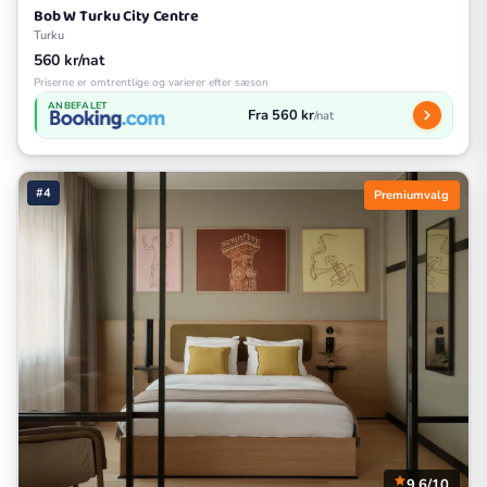
Bob W Turku City Centre
Turku
560 kr/nat
Priserne er omtrentlige og varierer efter sæson
ANBEFALET
Fra 560 kr
/nat
#4
Premiumvalg
9.6/10