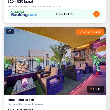
310 – 520 kr/nat
Priserne er omtrentlige og varierer efter sæson
ANBEFALET
Fra 310 kr
/nat
#2
Bedst for pengene
10/10
Hôtel Palm Beach
Centre-ville, Bobo-Dioulasso
410 – 620 kr/nat