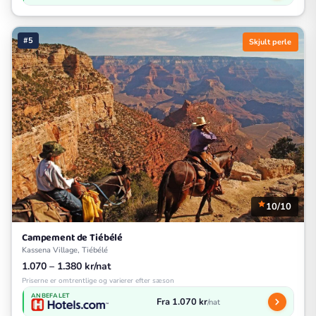
#5
Skjult perle
10/10
Campement de Tiébélé
Kassena Village, Tiébélé
1.070 – 1.380 kr/nat
Priserne er omtrentlige og varierer efter sæson
ANBEFALET
Fra 1.070 kr
/nat