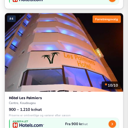
#4
Forretningsvalg
10/10
Hôtel Les Palmiers
Centre, Koudougou
900 – 1.210 kr/nat
Priserne er omtrentlige og varierer efter sæson
ANBEFALET
Fra 900 kr
/nat