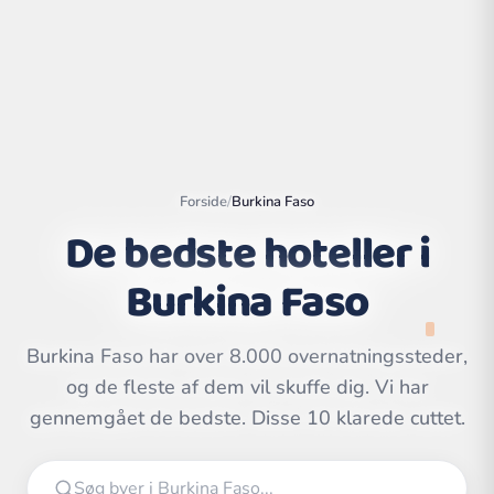
Forside
/
Burkina Faso
De bedste hoteller i
Burkina Faso
Burkina Faso har over 8.000 overnatningssteder,
Leaflet
|
©
OpenStreetMap
contributors | ©
og de fleste af dem vil skuffe dig. Vi har
CARTO
gennemgået de bedste. Disse 10 klarede cuttet.