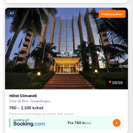
#7
Mest populær
10/10
Hôtel Silmandé
Zone du Bois, Ouagadougou
760 – 1.100 kr/nat
Priserne er omtrentlige og varierer efter sæson
ANBEFALET
Fra 760 kr
/nat