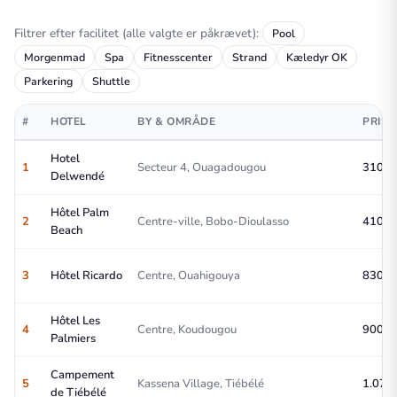
Filtrer efter facilitet (alle valgte er påkrævet):
Pool
Morgenmad
Spa
Fitnesscenter
Strand
Kæledyr OK
Parkering
Shuttle
#
HOTEL
BY & OMRÅDE
PRIS/
Hotel
1
Secteur 4, Ouagadougou
310 – 
Delwendé
Hôtel Palm
2
Centre-ville, Bobo-Dioulasso
410 – 
Beach
3
Hôtel Ricardo
Centre, Ouahigouya
830 – 
Hôtel Les
4
Centre, Koudougou
900 – 
Palmiers
Campement
5
Kassena Village, Tiébélé
1.070 
de Tiébélé