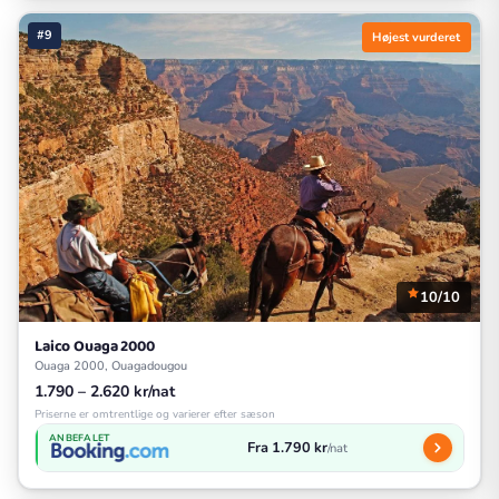
#9
Højest vurderet
10/10
Laico Ouaga 2000
Ouaga 2000, Ouagadougou
1.790 – 2.620 kr/nat
Priserne er omtrentlige og varierer efter sæson
ANBEFALET
Fra 1.790 kr
/nat