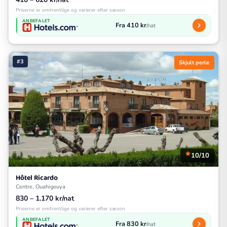
Priserne er omtrentlige og varierer efter sæson
ANBEFALET
Fra 410 kr
/nat
#3
Skjult perle
10/10
Hôtel Ricardo
Centre, Ouahigouya
830 – 1.170 kr/nat
Priserne er omtrentlige og varierer efter sæson
ANBEFALET
Fra 830 kr
/nat