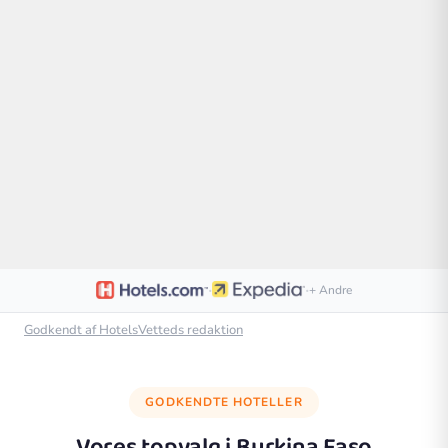
·
·
+ Andre
Godkendt af HotelsVetteds redaktion
GODKENDTE HOTELLER
Vores topvalg i
Burkina Faso