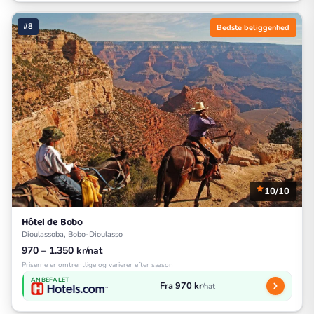
#8
Bedste beliggenhed
10/10
Hôtel de Bobo
Dioulassoba, Bobo-Dioulasso
970 – 1.350 kr/nat
Priserne er omtrentlige og varierer efter sæson
ANBEFALET
Fra 970 kr
/nat