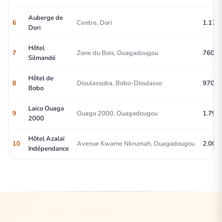
Auberge de
6
Centre, Dori
1.170 
Dori
Hôtel
7
Zone du Bois, Ouagadougou
760 – 
Silmandé
Hôtel de
8
Dioulassoba, Bobo-Dioulasso
970 – 
Bobo
Laico Ouaga
9
Ouaga 2000, Ouagadougou
1.790 
2000
Hôtel Azalaï
10
Avenue Kwame Nkrumah, Ouagadougou
2.000 
Indépendance