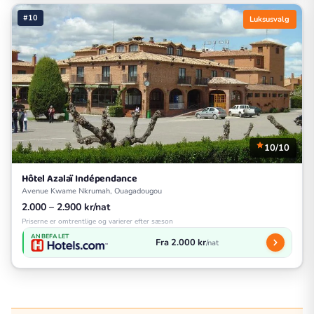
#10
Luksusvalg
10/10
Hôtel Azalaï Indépendance
Avenue Kwame Nkrumah, Ouagadougou
2.000 – 2.900 kr/nat
Priserne er omtrentlige og varierer efter sæson
ANBEFALET
Fra 2.000 kr
/nat