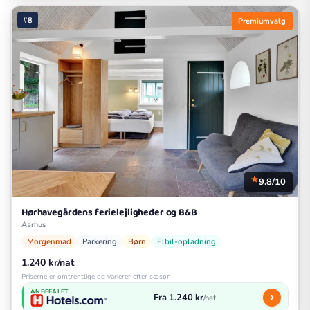
#8
Premiumvalg
9.8/10
Hørhavegårdens ferielejligheder og B&B
Aarhus
Morgenmad
Parkering
Børn
Elbil-opladning
1.240 kr/nat
Priserne er omtrentlige og varierer efter sæson
ANBEFALET
Fra 1.240 kr
/nat