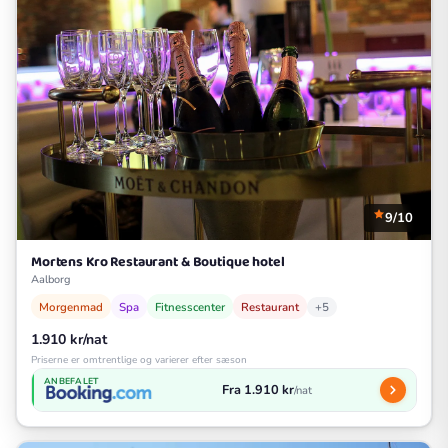
9/10
Mortens Kro Restaurant & Boutique hotel
Aalborg
Morgenmad
Spa
Fitnesscenter
Restaurant
+5
1.910 kr/nat
Priserne er omtrentlige og varierer efter sæson
ANBEFALET
Fra 1.910 kr
/nat