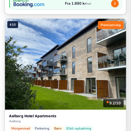
ANBEFALET
Fra 1.880 kr
/nat
#10
Premiumvalg
9.2/10
Aalborg Hotel Apartments
Aalborg
Morgenmad
Parkering
Børn
Elbil-opladning