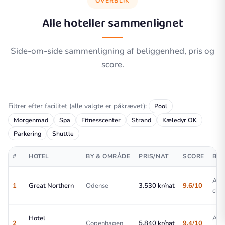
OVERBLIK
Alle hoteller sammenlignet
Side-om-side sammenligning af beliggenhed, pris og
score.
Filtrer efter facilitet (alle valgte er påkrævet):
Pool
Morgenmad
Spa
Fitnesscenter
Strand
Kæledyr OK
Parkering
Shuttle
#
HOTEL
BY & OMRÅDE
PRIS/NAT
SCORE
BES
All
1
Great Northern
Odense
3.530 kr/nat
9.6/10
choi
Hotel
All
2
Copenhagen
5.840 kr/nat
9.4/10