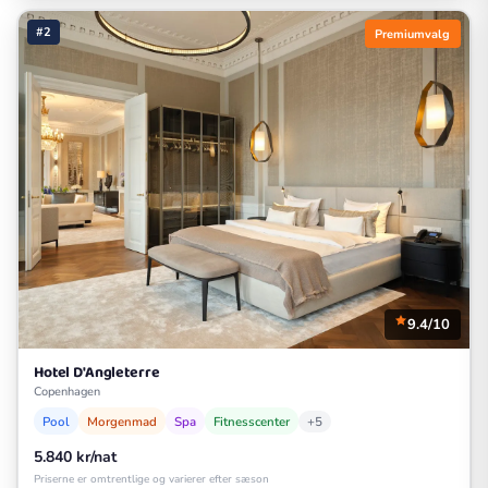
#2
Premiumvalg
9.4/10
Hotel D'Angleterre
Copenhagen
Pool
Morgenmad
Spa
Fitnesscenter
+5
5.840 kr/nat
Priserne er omtrentlige og varierer efter sæson