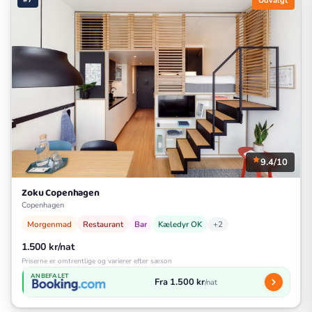
Udvalgt
9.4/10
Zoku Copenhagen
Copenhagen
Morgenmad
Restaurant
Bar
Kæledyr OK
+2
1.500 kr/nat
Priserne er omtrentlige og varierer efter sæson
ANBEFALET
Fra 1.500 kr
/nat