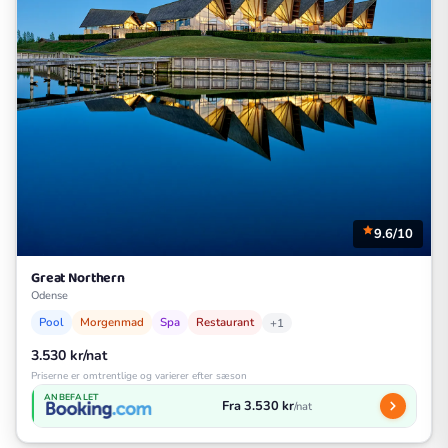
9.6/10
Great Northern
Odense
Pool
Morgenmad
Spa
Restaurant
+1
3.530 kr/nat
Priserne er omtrentlige og varierer efter sæson
ANBEFALET
Fra 3.530 kr
/nat