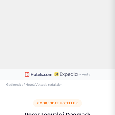
·
·
+ Andre
Godkendt af HotelsVetteds redaktion
GODKENDTE HOTELLER
Vores topvalg i
Danmark