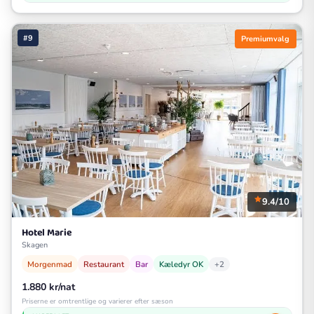
#9
Premiumvalg
9.4/10
Hotel Marie
Skagen
Morgenmad
Restaurant
Bar
Kæledyr OK
+2
1.880 kr/nat
Priserne er omtrentlige og varierer efter sæson