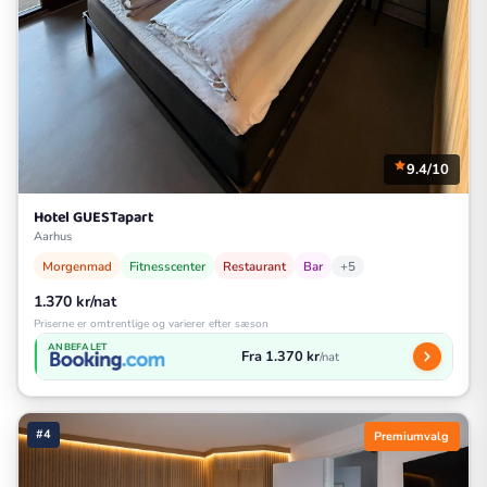
9.4/10
Hotel GUESTapart
Aarhus
Morgenmad
Fitnesscenter
Restaurant
Bar
+5
1.370 kr/nat
Priserne er omtrentlige og varierer efter sæson
ANBEFALET
Fra 1.370 kr
/nat
#4
Premiumvalg