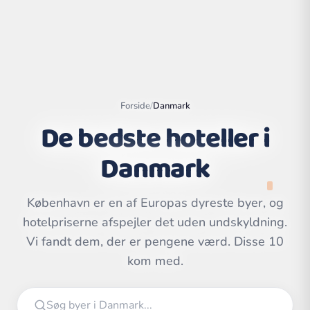
Forside
/
Danmark
De bedste hoteller i
Danmark
København er en af Europas dyreste byer, og
hotelpriserne afspejler det uden undskyldning.
Leaflet
|
©
OpenStreetMap
contributors | ©
Vi fandt dem, der er pengene værd. Disse 10
CARTO
kom med.