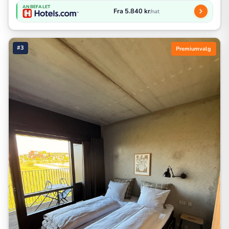
ANBEFALET
Fra 5.840 kr
/nat
#3
Premiumvalg