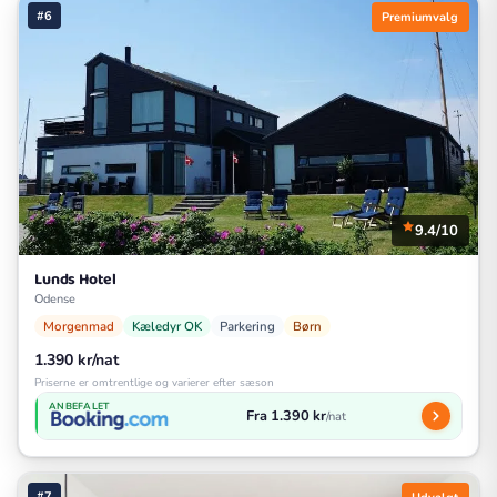
#6
Premiumvalg
9.4/10
Lunds Hotel
Odense
Morgenmad
Kæledyr OK
Parkering
Børn
1.390 kr/nat
Priserne er omtrentlige og varierer efter sæson
ANBEFALET
Fra 1.390 kr
/nat
#7