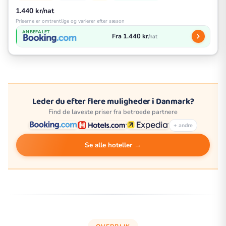
1.440 kr/nat
Priserne er omtrentlige og varierer efter sæson
ANBEFALET
Fra 1.440 kr
/nat
Leder du efter flere muligheder i Danmark?
Find de laveste priser fra betroede partnere
+ andre
Se alle hoteller →